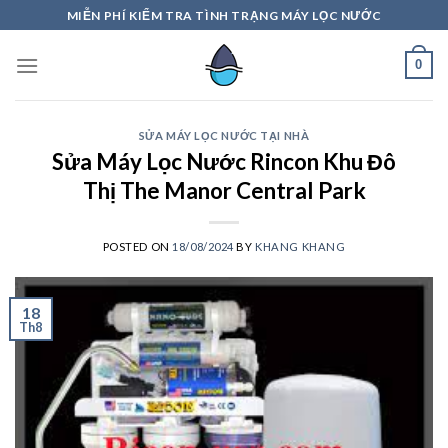
Skip
MIỄN PHÍ KIỂM TRA TÌNH TRẠNG MÁY LỌC NƯỚC
to
content
0
SỬA MÁY LỌC NƯỚC TẠI NHÀ
Sửa Máy Lọc Nước Rincon Khu Đô
Thị The Manor Central Park
POSTED ON
18/08/2024
BY
KHANG KHANG
18
Th8