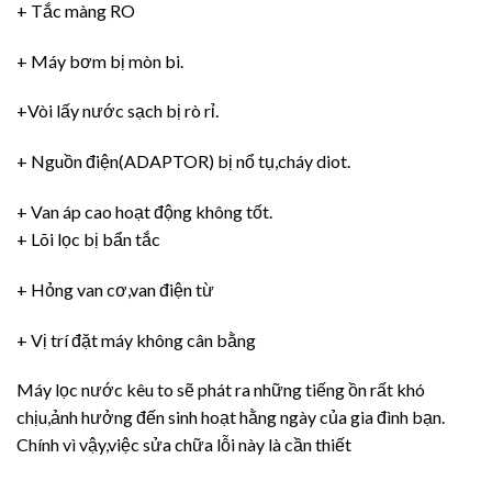
+ Tắc màng RO
+ Máy bơm bị mòn bi.
+Vòi lấy nước sạch bị rò rỉ.
+ Nguồn điện(ADAPTOR) bị nổ tụ,cháy diot.
+ Van áp cao hoạt động không tốt.
+ Lõi lọc bị bẩn tắc
+ Hỏng van cơ,van điện từ
+ Vị trí đặt máy không cân bằng
Máy lọc nước kêu to sẽ phát ra những tiếng ồn rất khó
chịu,ảnh hưởng đến sinh hoạt hằng ngày của gia đình bạn.
Chính vì vậy,việc sửa chữa lỗi này là cần thiết