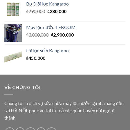
Bộ 3 lõi lọc Kangaroo
₫
290,000
₫
280,000
Máy lọc nước TEKCOM
₫
3,000,000
₫
2,900,000
Lõi lọc số 6 Kangaroo
₫
450,000
VỀ CHÚNG TÔI
Chúng tôi là dịch vụ sửa chữa máy lọc nước tại nhà hàng đầu
tại HÀ NỘI, phục vụ tại tất cả các quận huyện nội ngoại
thành.