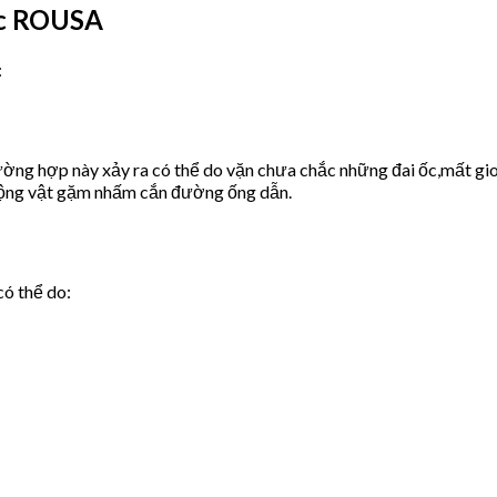
ớc ROUSA
:
ờng hợp này xảy ra có thể do vặn chưa chắc những đai ốc,mất gio
động vật gặm nhấm cắn đường ống dẫn.
có thể do: