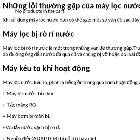
Những lỗi thường gặp của máy lọc nư
No products in the cart.
Khi sử dụng máy lọc nước bạn có thể gặp một số vấn đề sau đây
Máy lọc bị rò rỉ nước
Máy lọc bị rò rỉ nước là một trong những vấn đề thường gặp.Trư
do đường ống dẫn nước đã quá cũ và chúng bị vỡ hoặc do loai 
Máy kêu to khi hoạt động
Máy lọc nước kêu to, phát ra tiếng ồn trong quá trình hoạt động 
+ Máy lọc nước bị e khí
+ Tắc màng RO
+ Máy bơm bị mòn bi.
+Vòi lấy nước sạch bị rò rỉ.
+ Nguồn điện(ADAPTOR) bị nổ tụ,cháy diot.