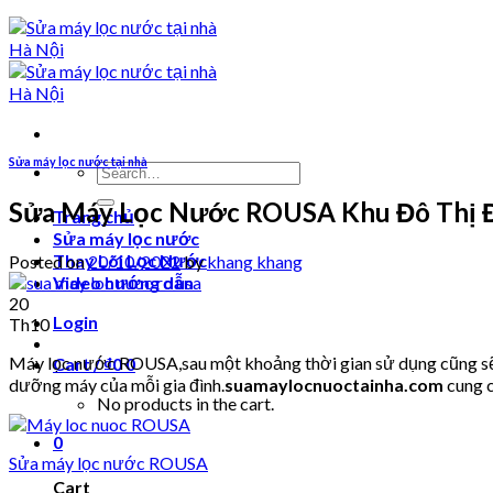
Sửa máy lọc nước tại nhà
Search
for:
Sửa Máy Lọc Nước ROUSA Khu Đô Thị 
Trang chủ
Sửa máy lọc nước
Thay Lõi Lọc Nước
Posted on
20/10/2022
by
khang khang
Video hướng dẫn
20
Login
Th10
Máy lọc nước ROUSA,sau một khoảng thời gian sử dụng cũng sẽ p
Cart /
₫
0
0
dưỡng máy của mỗi gia đình.
suamaylocnuoctainha.com
cung c
No products in the cart.
0
Sửa máy lọc nước ROUSA
Cart