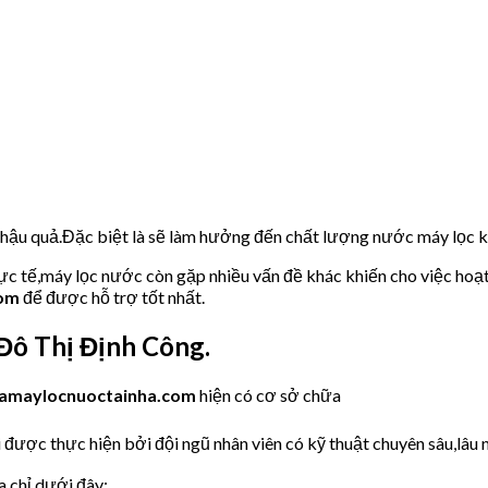
u hậu quả.Đặc biệt là sẽ làm hưởng đến chất lượng nước máy lọc
hực tế,máy lọc nước còn gặp nhiều vấn đề khác khiến cho việc hoạ
com
để được hỗ trợ tốt nhất.
ô Thị Định Công.
amaylocnuoctainha.com
hiện có cơ sở chữa
 được thực hiện bởi đội ngũ nhân viên có kỹ thuật chuyên sâu,lâu n
a chỉ dưới đây: