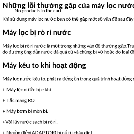
Những lỗi thường gặp của máy lọc nư
No products in the cart.
Khi sử dụng máy lọc nước bạn có thể gặp một số vấn đề sau đây
Máy lọc bị rò rỉ nước
Máy lọc bị rò rỉ nước là một trong những vấn đề thường gặp.Trư
do đường ống dẫn nước đã quá cũ và chúng bị vỡ hoặc do loai 
Máy kêu to khi hoạt động
Máy lọc nước kêu to, phát ra tiếng ồn trong quá trình hoạt động 
+ Máy lọc nước bị e khí
+ Tắc màng RO
+ Máy bơm bị mòn bi.
+Vòi lấy nước sạch bị rò rỉ.
+ Nguồn điện(ADAPTOR) bị nổ tụ,cháy diot.