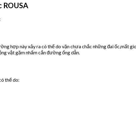
ớc ROUSA
:
ờng hợp này xảy ra có thể do vặn chưa chắc những đai ốc,mất gio
động vật gặm nhấm cắn đường ống dẫn.
có thể do: