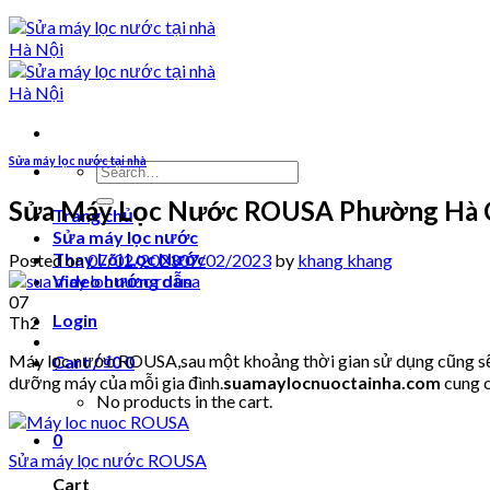
Sửa máy lọc nước tại nhà
Search
for:
Sửa Máy Lọc Nước ROUSA Phường Hà 
Trang chủ
Sửa máy lọc nước
Thay Lõi Lọc Nước
Posted on
07/02/2023
07/02/2023
by
khang khang
Video hướng dẫn
07
Login
Th2
Máy lọc nước ROUSA,sau một khoảng thời gian sử dụng cũng sẽ p
Cart /
₫
0
0
dưỡng máy của mỗi gia đình.
suamaylocnuoctainha.com
cung c
No products in the cart.
0
Sửa máy lọc nước ROUSA
Cart