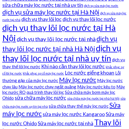
sửa chữa máy lọc nước tại nhà uy tín
dịch vụ sửa máy lọc nước
dịch vụ sửa máy lọc nước tại Hà Nội
dịch vụ sửa máy lọc
dịch vụ thay lõi lọc
dịch vụ thay lõi lọc nước
nước tại nhà
dịch vụ thay lõi lọc nước tại Hà
Nội
dịch vụ
dịch vụ thay lõi lọc nước tại nhà
dịch vụ
thay lõi lọc nước tại nhà Hà Nội
thay lõi lọc nước tại nhà uy tín
dịch vụ
Khi nào cần thay lõi lọc nước
thay thế lõi lọc nước
khắc phục sự
Lọc nước giếng khoan
Lỗi
cố lõi lọc nước
khắc phục sự cố máy lọc nước
Máy lọc nước
thường gặp của máy lọc nước
Máy lọc nước
chạy lâu
Máy lọc nước chạy ngắt quãng
Máy lọc nước kêu to
Máy
lọc nước RO
quá trình thay lõi lọc
Sửa chữa máy bơm máy lọc
sửa chữa máy lọc nước
Ohido
sửa chữa máy lọc nước tại nhà hà Nội
sửa
Sửa
sửa chữa thay thế máy lọc nước
chữa máy lọc nước uy tín tại nhà
máy lọc nước
sửa máy lọc nước Kangaroo
Sửa máy
Thay lõi
lọc nước Ohido
Sửa máy lọc nước tại nhà