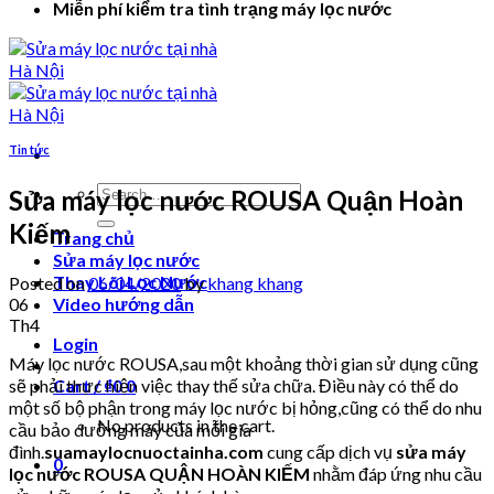
Miễn phí kiểm tra tình trạng máy lọc nước
Tin tức
Search
Sửa máy lọc nước ROUSA Quận Hoàn
for:
Kiếm
Trang chủ
Sửa máy lọc nước
Thay Lõi Lọc Nước
Posted on
06/04/2020
by
khang khang
06
Video hướng dẫn
Th4
Login
Máy lọc nước ROUSA,sau một khoảng thời gian sử dụng cũng
sẽ phải thực hiện việc thay thế sửa chữa. Điều này có thể do
Cart /
₫
0
0
một số bộ phận trong máy lọc nước bị hỏng,cũng có thể do nhu
No products in the cart.
cầu bảo dưỡng máy của mỗi gia
đình.
suamaylocnuoctainha.com
cung cấp dịch vụ
sửa máy
0
lọc nước ROUSA QUẬN HOÀN KIẾM
nhằm đáp ứng nhu cầu