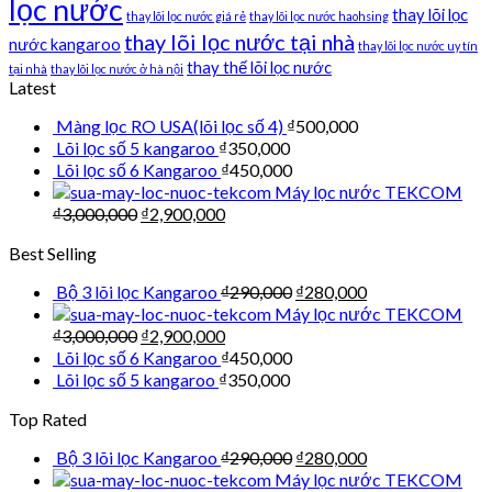
lọc nước
thay lõi lọc
thay lõi lọc nước giá rẻ
thay lõi lọc nước haohsing
thay lõi lọc nước tại nhà
nước kangaroo
thay lõi lọc nước uy tín
thay thế lõi lọc nước
tại nhà
thay lõi lọc nước ở hà nội
Latest
Màng lọc RO USA(lõi lọc số 4)
₫
500,000
Lõi lọc số 5 kangaroo
₫
350,000
Lõi lọc số 6 Kangaroo
₫
450,000
Máy lọc nước TEKCOM
₫
3,000,000
₫
2,900,000
Best Selling
Bộ 3 lõi lọc Kangaroo
₫
290,000
₫
280,000
Máy lọc nước TEKCOM
₫
3,000,000
₫
2,900,000
Lõi lọc số 6 Kangaroo
₫
450,000
Lõi lọc số 5 kangaroo
₫
350,000
Top Rated
Bộ 3 lõi lọc Kangaroo
₫
290,000
₫
280,000
Máy lọc nước TEKCOM