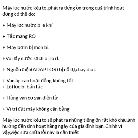
Máy lọc nước kêu to, phát ra tiếng ồn trong quá trình hoạt
động có thể do:
+ Máy lọc nước bị e khí
+ Tắc màng RO
+ Máy bơm bị mòn bi.
+Vòi lấy nước sạch bị rò rỉ.
+ Nguồn điện(ADAPTOR) bị nổ tụ,cháy diot.
+ Van áp cao hoạt động không tốt.
+ Lõi lọc bị bẩn tắc
+ Hỏng van cơ,van điện từ
+ Vị trí đặt máy không cân bằng
Máy lọc nước kêu to sẽ phát ra những tiếng ồn rất khó chịu,ảnh
hưởng đến sinh hoạt hằng ngày của gia đình bạn. Chính vì
vậy,việc sửa chữa lỗi này là cần thiết