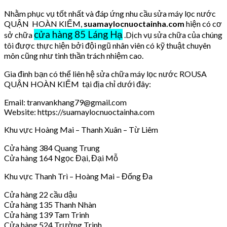
Nhằm phục vụ tốt nhất và đáp ứng nhu cầu sửa máy lọc nước
QUẬN HOÀN KIẾM,
suamaylocnuoctainha.com
hiện có cơ
cửa hàng 85 Láng Hạ
sở chữa
.Dịch vụ sửa chữa của chúng
tôi được thực hiện bởi đội ngũ nhân viên có kỹ thuật chuyên
môn cũng như tinh thần trách nhiệm cao.
Gia đình bạn có thể liên hệ sửa chữa máy lọc nước ROUSA
QUẬN HOÀN KIẾM tại địa chỉ dưới đây:
Email: tranvankhang79@gmail.com
Website: https://suamaylocnuoctainha.com
Khu vực Hoàng Mai – Thanh Xuân – Từ Liêm
Cửa hàng 384 Quang Trung
Cửa hàng 164 Ngọc Đại, Đại Mỗ
Khu vực Thanh Trì – Hoàng Mai – Đống Đa
Cửa hàng 22 cầu dậu
Cửa hàng 135 Thanh Nhàn
Cửa hàng 139 Tam Trinh
Cửa hàng 524 Trường Trinh