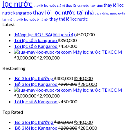
lọc nước
thay lõi lọc
thay lõi lọc nước giá rẻ
thay lõi lọc nước haohsing
thay lõi lọc nước tại nhà
nước kangaroo
thay lõi lọc nước uy tín
thay thế lõi lọc nước
tại nhà
thay lõi lọc nước ở hà nội
Latest
Màng lọc RO USA(lõi lọc số 4)
₫
500,000
Lõi lọc số 5 kangaroo
₫
350,000
Lõi lọc số 6 Kangaroo
₫
450,000
Máy lọc nước TEKCOM
₫
3,000,000
₫
2,900,000
Best Selling
Bô 3 lõi lọc thường
₫
300,000
₫
240,000
Bộ 3 lõi lọc Kangaroo
₫
290,000
₫
280,000
Máy lọc nước TEKCOM
₫
3,000,000
₫
2,900,000
Lõi lọc số 6 Kangaroo
₫
450,000
Top Rated
Bô 3 lõi lọc thường
₫
300,000
₫
240,000
Bộ 3 lõi lọc Kangaroo
₫
290,000
₫
280,000