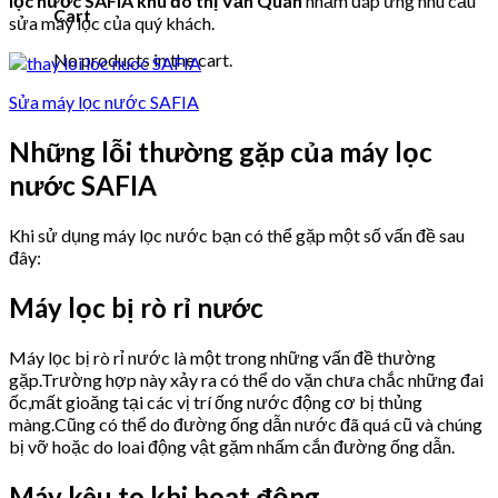
lọc nước SAFIA khu đô thị Văn Quán
nhằm đáp ứng nhu cầu
Cart
sửa máy lọc của quý khách.
No products in the cart.
Sửa máy lọc nước SAFIA
Những lỗi thường gặp của máy lọc
nước SAFIA
Khi sử dụng máy lọc nước bạn có thể gặp một số vấn đề sau
đây:
Máy lọc bị rò rỉ nước
Máy lọc bị rò rỉ nước là một trong những vấn đề thường
gặp.Trường hợp này xảy ra có thể do vặn chưa chắc những đai
ốc,mất gioăng tại các vị trí ống nước động cơ bị thủng
màng.Cũng có thể do đường ống dẫn nước đã quá cũ và chúng
bị vỡ hoặc do loai động vật gặm nhấm cắn đường ống dẫn.
Máy kêu to khi hoạt động