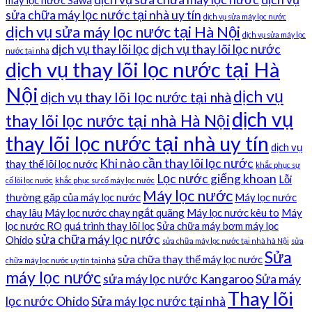
sửa chữa máy lọc nước tại nhà uy tín
dịch vụ sửa máy lọc nước
dịch vụ sửa máy lọc nước tại Hà Nội
dịch vụ sửa máy lọc
dịch vụ thay lõi lọc
dịch vụ thay lõi lọc nước
nước tại nhà
dịch vụ thay lõi lọc nước tại Hà
Nội
dịch vụ
dịch vụ thay lõi lọc nước tại nhà
dịch vụ
thay lõi lọc nước tại nhà Hà Nội
thay lõi lọc nước tại nhà uy tín
dịch vụ
Khi nào cần thay lõi lọc nước
thay thế lõi lọc nước
khắc phục sự
Lọc nước giếng khoan
Lỗi
cố lõi lọc nước
khắc phục sự cố máy lọc nước
Máy lọc nước
thường gặp của máy lọc nước
Máy lọc nước
chạy lâu
Máy lọc nước chạy ngắt quãng
Máy lọc nước kêu to
Máy
lọc nước RO
quá trình thay lõi lọc
Sửa chữa máy bơm máy lọc
sửa chữa máy lọc nước
Ohido
sửa chữa máy lọc nước tại nhà hà Nội
sửa
Sửa
sửa chữa thay thế máy lọc nước
chữa máy lọc nước uy tín tại nhà
máy lọc nước
sửa máy lọc nước Kangaroo
Sửa máy
Thay lõi
lọc nước Ohido
Sửa máy lọc nước tại nhà