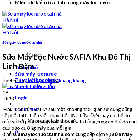
Miễn phí kiểm tra tình trạng máy lọc nước
Sửa máy lọc nước tại nhà
Search
Sửa Máy Lọc Nước SAFIA Khu Đô Thị
for:
Linh Đàm
Trang chủ
Sửa máy lọc nước
Thay Lõi Lọc Nước
Posted on
19/10/2022
by
khang khang
Video hướng dẫn
19
Login
Th10
Máy lọc nước SAFIA,sau một khoảng thời gian sử dụng cũng
Cart /
₫
0
0
sẽ phải thực hiện việc thay thế sửa chữa. Điều này có thể do
No products in the cart.
một số bộ phận trong máy lọc nước bị hỏng,cũng có thể do nhu
cầu bảo dưỡng máy của mỗi gia
0
đình.
suamaylocnuoctainha.com
cung cấp dịch vụ
sửa Máy