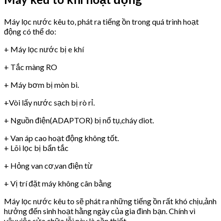
Máy lọc nước kêu to, phát ra tiếng ồn trong quá trình hoạt
động có thể do:
+ Máy lọc nước bị e khí
+ Tắc màng RO
+ Máy bơm bị mòn bi.
+Vòi lấy nước sạch bị rò rỉ.
+ Nguồn điện(ADAPTOR) bị nổ tụ,cháy diot.
+ Van áp cao hoạt động không tốt.
+ Lõi lọc bị bẩn tắc
+ Hỏng van cơ,van điện từ
+ Vị trí đặt máy không cân bằng
Máy lọc nước kêu to sẽ phát ra những tiếng ồn rất khó chịu,ảnh
hưởng đến sinh hoạt hằng ngày của gia đình bạn. Chính vì
vậy,việc sửa chữa lỗi này là cần thiết