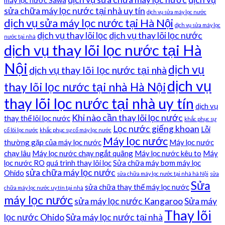
sửa chữa máy lọc nước tại nhà uy tín
dịch vụ sửa máy lọc nước
dịch vụ sửa máy lọc nước tại Hà Nội
dịch vụ sửa máy lọc
dịch vụ thay lõi lọc
dịch vụ thay lõi lọc nước
nước tại nhà
dịch vụ thay lõi lọc nước tại Hà
Nội
dịch vụ
dịch vụ thay lõi lọc nước tại nhà
dịch vụ
thay lõi lọc nước tại nhà Hà Nội
thay lõi lọc nước tại nhà uy tín
dịch vụ
Khi nào cần thay lõi lọc nước
thay thế lõi lọc nước
khắc phục sự
Lọc nước giếng khoan
Lỗi
cố lõi lọc nước
khắc phục sự cố máy lọc nước
Máy lọc nước
thường gặp của máy lọc nước
Máy lọc nước
chạy lâu
Máy lọc nước chạy ngắt quãng
Máy lọc nước kêu to
Máy
lọc nước RO
quá trình thay lõi lọc
Sửa chữa máy bơm máy lọc
sửa chữa máy lọc nước
Ohido
sửa chữa máy lọc nước tại nhà hà Nội
sửa
Sửa
sửa chữa thay thế máy lọc nước
chữa máy lọc nước uy tín tại nhà
máy lọc nước
sửa máy lọc nước Kangaroo
Sửa máy
Thay lõi
lọc nước Ohido
Sửa máy lọc nước tại nhà