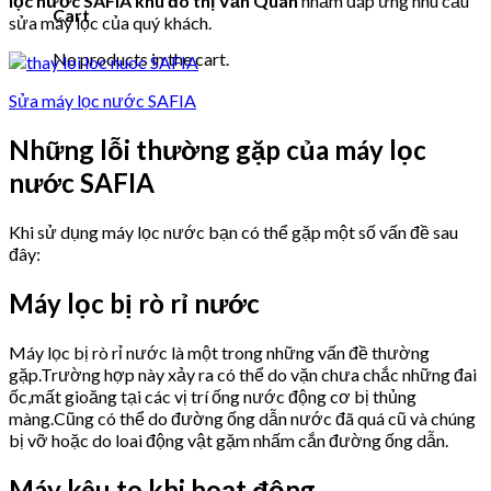
lọc nước SAFIA khu đô thị Văn Quán
nhằm đáp ứng nhu cầu
Cart
sửa máy lọc của quý khách.
No products in the cart.
Sửa máy lọc nước SAFIA
Những lỗi thường gặp của máy lọc
nước SAFIA
Khi sử dụng máy lọc nước bạn có thể gặp một số vấn đề sau
đây:
Máy lọc bị rò rỉ nước
Máy lọc bị rò rỉ nước là một trong những vấn đề thường
gặp.Trường hợp này xảy ra có thể do vặn chưa chắc những đai
ốc,mất gioăng tại các vị trí ống nước động cơ bị thủng
màng.Cũng có thể do đường ống dẫn nước đã quá cũ và chúng
bị vỡ hoặc do loai động vật gặm nhấm cắn đường ống dẫn.
Máy kêu to khi hoạt động