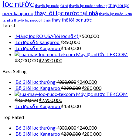
lọc nước
thay lõi lọc
thay lõi lọc nước giá rẻ
thay lõi lọc nước haohsing
thay lõi lọc nước tại nhà
nước kangaroo
thay lõi lọc nước uy tín
thay thế lõi lọc nước
tại nhà
thay lõi lọc nước ở hà nội
Latest
Màng lọc RO USA(lõi lọc số 4)
₫
500,000
Lõi lọc số 5 kangaroo
₫
350,000
Lõi lọc số 6 Kangaroo
₫
450,000
Máy lọc nước TEKCOM
₫
3,000,000
₫
2,900,000
Best Selling
Bô 3 lõi lọc thường
₫
300,000
₫
240,000
Bộ 3 lõi lọc Kangaroo
₫
290,000
₫
280,000
Máy lọc nước TEKCOM
₫
3,000,000
₫
2,900,000
Lõi lọc số 6 Kangaroo
₫
450,000
Top Rated
Bô 3 lõi lọc thường
₫
300,000
₫
240,000
Bộ 3 lõi lọc Kangaroo
₫
290,000
₫
280,000