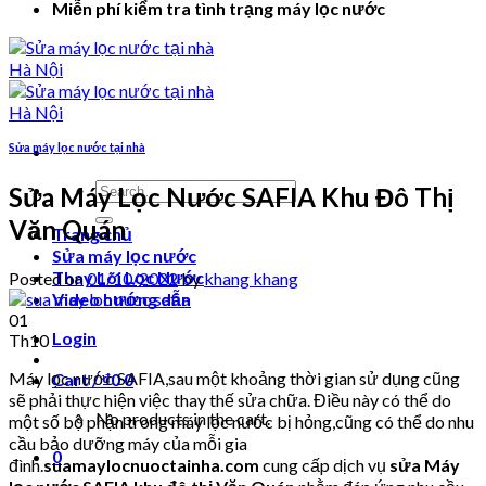
Miễn phí kiểm tra tình trạng máy lọc nước
Sửa máy lọc nước tại nhà
Search
Sửa Máy Lọc Nước SAFIA Khu Đô Thị
for:
Văn Quán
Trang chủ
Sửa máy lọc nước
Thay Lõi Lọc Nước
Posted on
01/10/2022
by
khang khang
Video hướng dẫn
01
Login
Th10
Máy lọc nước SAFIA,sau một khoảng thời gian sử dụng cũng
Cart /
₫
0
0
sẽ phải thực hiện việc thay thế sửa chữa. Điều này có thể do
No products in the cart.
một số bộ phận trong máy lọc nước bị hỏng,cũng có thể do nhu
cầu bảo dưỡng máy của mỗi gia
0
đình.
suamaylocnuoctainha.com
cung cấp dịch vụ
sửa Máy