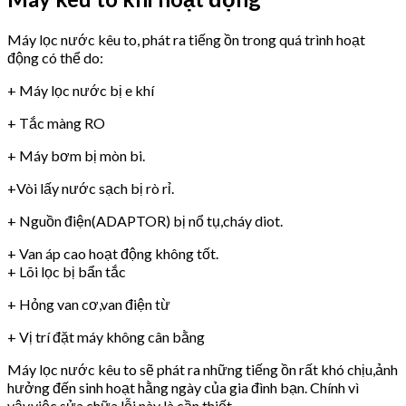
Máy lọc nước kêu to, phát ra tiếng ồn trong quá trình hoạt
động có thể do:
+ Máy lọc nước bị e khí
+ Tắc màng RO
+ Máy bơm bị mòn bi.
+Vòi lấy nước sạch bị rò rỉ.
+ Nguồn điện(ADAPTOR) bị nổ tụ,cháy diot.
+ Van áp cao hoạt động không tốt.
+ Lõi lọc bị bẩn tắc
+ Hỏng van cơ,van điện từ
+ Vị trí đặt máy không cân bằng
Máy lọc nước kêu to sẽ phát ra những tiếng ồn rất khó chịu,ảnh
hưởng đến sinh hoạt hằng ngày của gia đình bạn. Chính vì
vậy,việc sửa chữa lỗi này là cần thiết