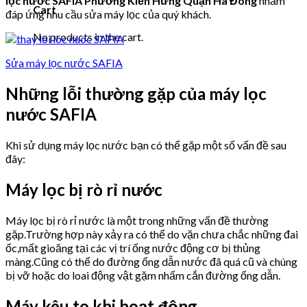
lọc nước SAFIA Phường Kiến Hưng Quận Hà Đông
nhằm
Cart
đáp ứng nhu cầu sửa máy lọc của quý khách.
No products in the cart.
Sửa máy lọc nước SAFIA
Những lỗi thường gặp của máy lọc
nước SAFIA
Khi sử dụng máy lọc nước bạn có thể gặp một số vấn đề sau
đây:
Máy lọc bị rò rỉ nước
Máy lọc bị rò rỉ nước là một trong những vấn đề thường
gặp.Trường hợp này xảy ra có thể do vặn chưa chắc những đai
ốc,mất gioăng tại các vị trí ống nước động cơ bị thủng
màng.Cũng có thể do đường ống dẫn nước đã quá cũ và chúng
bị vỡ hoặc do loai động vật gặm nhấm cắn đường ống dẫn.
Máy kêu to khi hoạt động