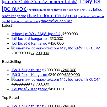
Thay lõi
lọc nước Ohido
Sửa máy lọc nước tại nhà
lọc nước
thay lõi lọc
thay lõi lọc nước giá rẻ
thay lõi lọc nước haohsing
thay lõi lọc nước tại nhà
nước kangaroo
thay lõi lọc nước uy tín
thay thế lõi lọc nước
tại nhà
thay lõi lọc nước ở hà nội
Latest
Màng lọc RO USA(lõi lọc số 4)
₫
500,000
Lõi lọc số 5 kangaroo
₫
350,000
Lõi lọc số 6 Kangaroo
₫
450,000
Máy lọc nước TEKCOM
₫
3,000,000
₫
2,900,000
Best Selling
Bô 3 lõi lọc thường
₫
300,000
₫
240,000
Bộ 3 lõi lọc Kangaroo
₫
290,000
₫
280,000
Máy lọc nước TEKCOM
₫
3,000,000
₫
2,900,000
Lõi lọc số 6 Kangaroo
₫
450,000
Top Rated
Bô 3 lõi lọc thường
₫
300,000
₫
240,000