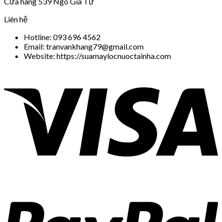
Cửa hàng 539 Ngô Gia Tự
Liên hệ
Hotline: 093 696 4562
Email: tranvankhang79@gmail.com
Website: https://suamaylocnuoctainha.com