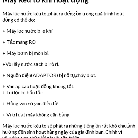
Máy lọc nước kêu to, phát ra tiếng ồn trong quá trình hoạt
động có thể do:
+ Máy lọc nước bị e khí
+ Tắc màng RO
+ Máy bơm bị mòn bi.
+Vòi lấy nước sạch bị rò rỉ.
+ Nguồn điện(ADAPTOR) bị nổ tụ,cháy diot.
+ Van áp cao hoạt động không tốt.
+ Lõi lọc bị bẩn tắc
+ Hỏng van cơ,van điện từ
+ Vị trí đặt máy không cân bằng
Máy lọc nước kêu to sẽ phát ra những tiếng ồn rất khó chịu,ảnh
hưởng đến sinh hoạt hằng ngày của gia đình bạn. Chính vì
vậy,việc sửa chữa lỗi này là cần thiết