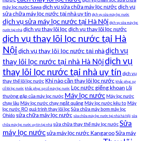
dịch vụ sửa chữa máy lọc nước
dịch vụ
máy lọc nước Sawa
sửa chữa máy lọc nước tại nhà uy tín
dịch vụ sửa máy lọc nước
dịch vụ sửa máy lọc nước tại Hà Nội
dịch vụ sửa máy lọc
dịch vụ thay lõi lọc
dịch vụ thay lõi lọc nước
nước tại nhà
dịch vụ thay lõi lọc nước tại Hà
Nội
dịch vụ
dịch vụ thay lõi lọc nước tại nhà
dịch vụ
thay lõi lọc nước tại nhà Hà Nội
thay lõi lọc nước tại nhà uy tín
dịch vụ
Khi nào cần thay lõi lọc nước
thay thế lõi lọc nước
khắc phục sự
Lọc nước giếng khoan
Lỗi
cố lõi lọc nước
khắc phục sự cố máy lọc nước
Máy lọc nước
thường gặp của máy lọc nước
Máy lọc nước
chạy lâu
Máy lọc nước chạy ngắt quãng
Máy lọc nước kêu to
Máy
lọc nước RO
quá trình thay lõi lọc
Sửa chữa máy bơm máy lọc
sửa chữa máy lọc nước
Ohido
sửa chữa máy lọc nước tại nhà hà Nội
sửa
Sửa
sửa chữa thay thế máy lọc nước
chữa máy lọc nước uy tín tại nhà
máy lọc nước
sửa máy lọc nước Kangaroo
Sửa máy