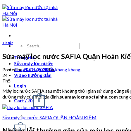
Tin tức
Search
for:
Sửa máy lọc nước SAFIA Quận Hoàn Ki
Trang chủ
Sửa máy lọc nước
Thay Lõi Lọc Nước
Posted on
24/05/2020
by
khang khang
24
Video hướng dẫn
Th5
Login
Máy lọc nước SAFIA,sau một khoảng thời gian sử dụng cũng sẽ ph
dưỡng máy của mỗi gia đình.
suamaylocnuoctainha.com
cung c
Cart /
₫
0
0
Sửa máy lọc nước SAFIA QUẬN HOÀN KIẾM
Những lỗi thường gặp của máy lọc nướ
0