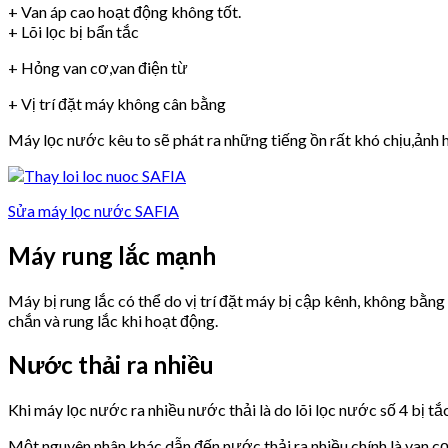
+ Van áp cao hoạt động không tốt.
+ Lõi lọc bị bẩn tắc
+ Hỏng van cơ,van điện từ
+ Vị trí đặt máy không cân bằng
Máy lọc nước kêu to sẽ phát ra những tiếng ồn rất khó chịu,ảnh h
Sửa máy lọc nước SAFIA
Máy rung lắc mạnh
Máy bị rung lắc có thể do vị trí đặt máy bị cập kênh, không bằn
chắn và rung lắc khi hoạt động.
Nước thải ra nhiều
Khi máy lọc nước ra nhiều nước thải là do lõi lọc nước số 4 bị tắ
Một nguyên nhân khác dẫn đến nước thải ra nhiều chính là van 