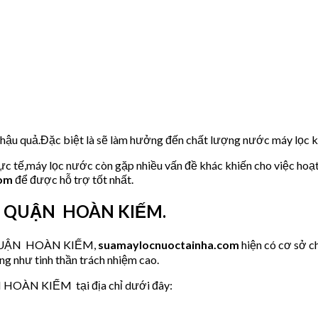
u hậu quả.Đặc biệt là sẽ làm hưởng đến chất lượng nước máy lọc
hực tế,máy lọc nước còn gặp nhiều vấn đề khác khiến cho việc hoạ
com
để được hỗ trợ tốt nhất.
 tại QUẬN HOÀN KIẾM.
ớc QUẬN HOÀN KIẾM,
suamaylocnuoctainha.com
hiện có cơ sở 
ng như tinh thần trách nhiệm cao.
N HOÀN KIẾM tại địa chỉ dưới đây: