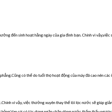
ưởng đến sinh hoạt hằng ngày của gia đình bạn. Chính vì vậy,việc s
g phẳng.Cũng có thể do tuổi thọ hoạt động của máy đã cao nên các 
c.Chính vì vậy, việc thường xuyên thay thế lõi lọc nước sẽ giúp giảm
cơ hỏng.Van cơ có tác dụng ngăn chặn dòng nước thẩm thấu ngược