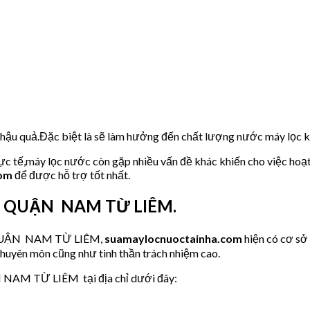
u hậu quả.Đặc biệt là sẽ làm hưởng đến chất lượng nước máy lọc
hực tế,máy lọc nước còn gặp nhiều vấn đề khác khiến cho việc hoạ
com
để được hỗ trợ tốt nhất.
tại QUẬN NAM TỪ LIÊM.
ớc QUẬN NAM TỪ LIÊM,
suamaylocnuoctainha.com
hiện có cơ s
chuyên môn cũng như tinh thần trách nhiệm cao.
N NAM TỪ LIÊM tại địa chỉ dưới đây: