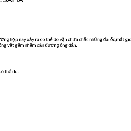
:
ờng hợp này xảy ra có thể do vặn chưa chắc những đai ốc,mất gio
động vật gặm nhấm cắn đường ống dẫn.
có thể do: