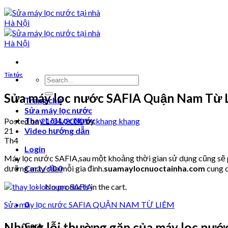
Tin tức
Search
for:
Sửa máy lọc nước SAFIA Quận Nam Từ 
Trang chủ
Sửa máy lọc nước
Thay Lõi Lọc Nước
Posted on
21/04/2020
by
khang khang
21
Video hướng dẫn
Th4
Login
Máy lọc nước SAFIA,sau một khoảng thời gian sử dụng cũng sẽ ph
dưỡng máy của mỗi gia đình.
suamaylocnuoctainha.com
cung c
Cart /
₫
0
0
No products in the cart.
Sửa máy lọc nước SAFIA QUẬN NAM TỪ LIÊM
0
Những lỗi thường gặp của máy lọc nướ
Cart