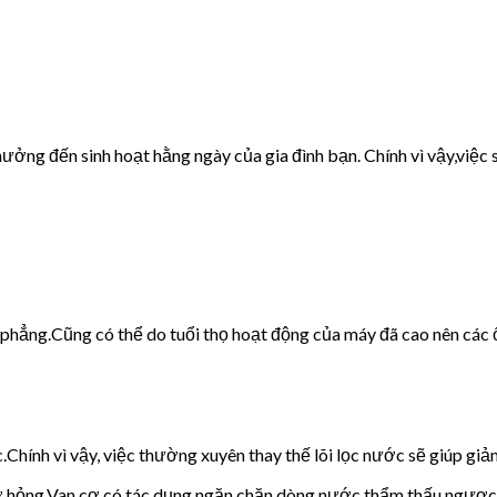
ưởng đến sinh hoạt hằng ngày của gia đình bạn. Chính vì vậy,việc s
g phẳng.Cũng có thể do tuổi thọ hoạt động của máy đã cao nên các 
c.Chính vì vậy, việc thường xuyên thay thế lõi lọc nước sẽ giúp giảm
cơ hỏng.Van cơ có tác dụng ngăn chặn dòng nước thẩm thấu ngược