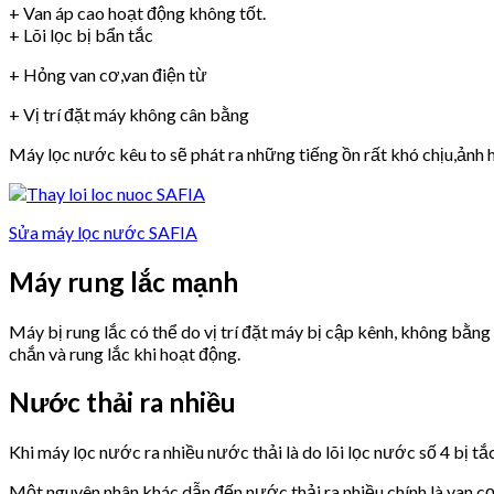
+ Van áp cao hoạt động không tốt.
+ Lõi lọc bị bẩn tắc
+ Hỏng van cơ,van điện từ
+ Vị trí đặt máy không cân bằng
Máy lọc nước kêu to sẽ phát ra những tiếng ồn rất khó chịu,ảnh h
Sửa máy lọc nước SAFIA
Máy rung lắc mạnh
Máy bị rung lắc có thể do vị trí đặt máy bị cập kênh, không bằn
chắn và rung lắc khi hoạt động.
Nước thải ra nhiều
Khi máy lọc nước ra nhiều nước thải là do lõi lọc nước số 4 bị tắ
Một nguyên nhân khác dẫn đến nước thải ra nhiều chính là van 