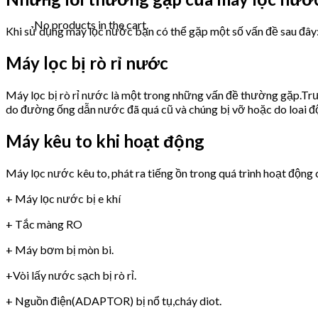
No products in the cart.
Khi sử dụng máy lọc nước bạn có thể gặp một số vấn đề sau đây
Máy lọc bị rò rỉ nước
Máy lọc bị rò rỉ nước là một trong những vấn đề thường gặp.Trư
do đường ống dẫn nước đã quá cũ và chúng bị vỡ hoặc do loai 
Máy kêu to khi hoạt động
Máy lọc nước kêu to, phát ra tiếng ồn trong quá trình hoạt động 
+ Máy lọc nước bị e khí
+ Tắc màng RO
+ Máy bơm bị mòn bi.
+Vòi lấy nước sạch bị rò rỉ.
+ Nguồn điện(ADAPTOR) bị nổ tụ,cháy diot.