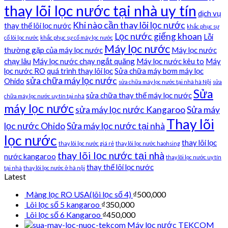
thay lõi lọc nước tại nhà uy tín
dịch vụ
Khi nào cần thay lõi lọc nước
thay thế lõi lọc nước
khắc phục sự
Lọc nước giếng khoan
Lỗi
cố lõi lọc nước
khắc phục sự cố máy lọc nước
Máy lọc nước
thường gặp của máy lọc nước
Máy lọc nước
chạy lâu
Máy lọc nước chạy ngắt quãng
Máy lọc nước kêu to
Máy
lọc nước RO
quá trình thay lõi lọc
Sửa chữa máy bơm máy lọc
sửa chữa máy lọc nước
Ohido
sửa chữa máy lọc nước tại nhà hà Nội
sửa
Sửa
sửa chữa thay thế máy lọc nước
chữa máy lọc nước uy tín tại nhà
máy lọc nước
sửa máy lọc nước Kangaroo
Sửa máy
Thay lõi
lọc nước Ohido
Sửa máy lọc nước tại nhà
lọc nước
thay lõi lọc
thay lõi lọc nước giá rẻ
thay lõi lọc nước haohsing
thay lõi lọc nước tại nhà
nước kangaroo
thay lõi lọc nước uy tín
thay thế lõi lọc nước
tại nhà
thay lõi lọc nước ở hà nội
Latest
Màng lọc RO USA(lõi lọc số 4)
₫
500,000
Lõi lọc số 5 kangaroo
₫
350,000
Lõi lọc số 6 Kangaroo
₫
450,000
Máy lọc nước TEKCOM