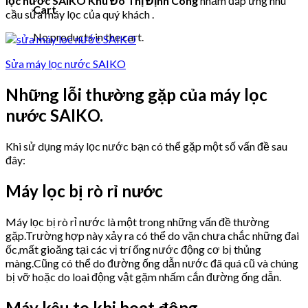
lọc nước SAIKO Khu Đô Thị Định Công
nhằm đáp ứng nhu
Cart
cầu sửa máy lọc của quý khách .
No products in the cart.
Sửa máy lọc nước SAIKO
Những lỗi thường gặp của máy lọc
nước SAIKO.
Khi sử dụng máy lọc nước bạn có thể gặp một số vấn đề sau
đây:
Máy lọc bị rò rỉ nước
Máy lọc bị rò rỉ nước là một trong những vấn đề thường
gặp.Trường hợp này xảy ra có thể do vặn chưa chắc những đai
ốc,mất gioăng tại các vị trí ống nước động cơ bị thủng
màng.Cũng có thể do đường ống dẫn nước đã quá cũ và chúng
bị vỡ hoặc do loai động vật gặm nhấm cắn đường ống dẫn.
Máy kêu to khi hoạt động