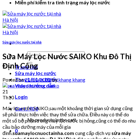
Miễn phí kiểm tra tình trạng máy lọc nước
Sửa máy lọc nước tại nhà
Search
Sửa Máy Lọc Nước SAIKO Khu Đô Thị
for:
Định Công
Trang chủ
Sửa máy lọc nước
Thay Lõi Lọc Nước
Posted on
21/10/2022
by
khang khang
Video hướng dẫn
21
Login
Th10
Máy lọc nước SAIKO,sau một khoảng thời gian sử dụng cũng
Cart /
₫
0
0
sẽ phải thực hiện việc thay thế sửa chữa. Điều này có thể do
No products in the cart.
một số bộ phận trong máy lọc nước bị hỏng,cũng có thể do nhu
cầu bảo dưỡng máy của mỗi gia
0
đình.
suamaylocnuoctainha.com
cung cấp dịch vụ
sửa máy