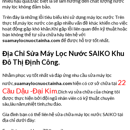
nhiều hậu quả.Đặc biệt là sẽ làm hưởng đến chất lượng nước
máy lọc không đảm bảo.
Trên đây là những lỗi tiêu biểu khi sử dụng máy lọc nước Trên
thực tế,máy lọc nước còn gặp nhiều vấn đề khác khiến cho việc
hoạt động gặp khó khăn.Khi gặp lỗi liên quan đến kỹ thuật hoặc
bạn không thể tự sửa chữa hãy liên hệ với
suamaylocnuoctainha.com
để được hỗ trợ tốt nhất.
Địa Chỉ Sửa Máy Lọc Nước SAIKO Khu
Đô Thị Định Công.
Nhằm phục vụ tốt nhất và đáp ứng nhu cầu sửa máy lọc
22
nước,
suamaylocnuoctainha.com
hiện có cơ sở chữa tại
Cầu Dậu -Đại Kim
.Dịch vụ sửa chữa của chúng tôi
được thực hiện bởi đội ngũ nhân viên có kỹ thuật chuyên
sâu,lâu năm,nhiệt tình,chu đáo.
Gia đình bạn có thể liên hệ sửa chữa máy lọc nước SAIKO tại
địa chỉ dưới đây: