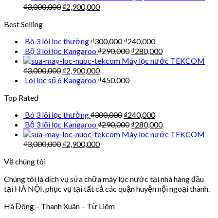
₫
3,000,000
₫
2,900,000
Best Selling
Bô 3 lõi lọc thường
₫
300,000
₫
240,000
Bộ 3 lõi lọc Kangaroo
₫
290,000
₫
280,000
Máy lọc nước TEKCOM
₫
3,000,000
₫
2,900,000
Lõi lọc số 6 Kangaroo
₫
450,000
Top Rated
Bô 3 lõi lọc thường
₫
300,000
₫
240,000
Bộ 3 lõi lọc Kangaroo
₫
290,000
₫
280,000
Máy lọc nước TEKCOM
₫
3,000,000
₫
2,900,000
Về chúng tôi
Chúng tôi là dịch vụ sửa chữa máy lọc nước tại nhà hàng đầu
tại HÀ NỘI, phục vụ tại tất cả các quận huyện nội ngoại thành.
Hà Đông – Thanh Xuân – Từ Liêm