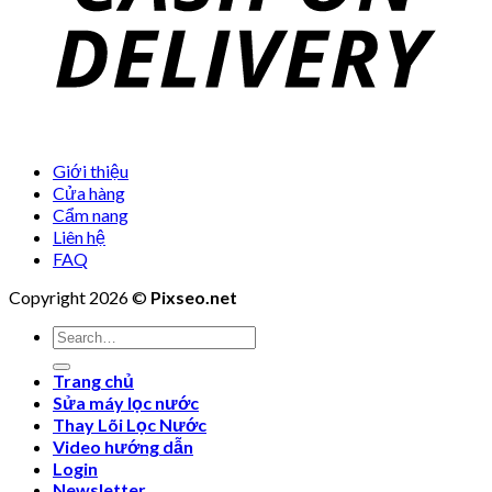
Giới thiệu
Cửa hàng
Cẩm nang
Liên hệ
FAQ
Copyright 2026 ©
Pixseo.net
Search
for:
Trang chủ
Sửa máy lọc nước
Thay Lõi Lọc Nước
Video hướng dẫn
Login
Newsletter