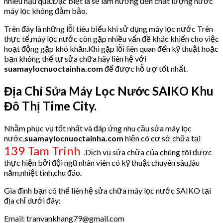
nhiều hậu quả.Đặc biệt là sẽ làm hưởng đến chất lượng nước
máy lọc không đảm bảo.
Trên đây là những lỗi tiêu biểu khi sử dụng máy lọc nước Trên
thực tế,máy lọc nước còn gặp nhiều vấn đề khác khiến cho việc
hoạt động gặp khó khăn.Khi gặp lỗi liên quan đến kỹ thuật hoặc
bạn không thể tự sửa chữa hãy liên hệ với
suamaylocnuoctainha.com
để được hỗ trợ tốt nhất.
Địa Chỉ Sửa Máy Lọc Nước SAIKO Khu
Đô Thị Time City.
Nhằm phục vụ tốt nhất và đáp ứng nhu cầu sửa máy lọc
nước,
suamaylocnuoctainha.com
hiện có cơ sở chữa tại
139 Tam Trinh
.Dịch vụ sửa chữa của chúng tôi được
thực hiện bởi đội ngũ nhân viên có kỹ thuật chuyên sâu,lâu
năm,nhiệt tình,chu đáo.
Gia đình bạn có thể liên hệ sửa chữa máy lọc nước SAIKO tại
địa chỉ dưới đây:
Email: tranvankhang79@gmail.com