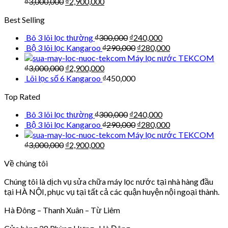
₫
3,000,000
₫
2,900,000
Best Selling
Bô 3 lõi lọc thường
₫
300,000
₫
240,000
Bộ 3 lõi lọc Kangaroo
₫
290,000
₫
280,000
Máy lọc nước TEKCOM
₫
3,000,000
₫
2,900,000
Lõi lọc số 6 Kangaroo
₫
450,000
Top Rated
Bô 3 lõi lọc thường
₫
300,000
₫
240,000
Bộ 3 lõi lọc Kangaroo
₫
290,000
₫
280,000
Máy lọc nước TEKCOM
₫
3,000,000
₫
2,900,000
Về chúng tôi
Chúng tôi là dịch vụ sửa chữa máy lọc nước tại nhà hàng đầu
tại HÀ NỘI, phục vụ tại tất cả các quận huyện nội ngoại thành.
Hà Đông – Thanh Xuân – Từ Liêm