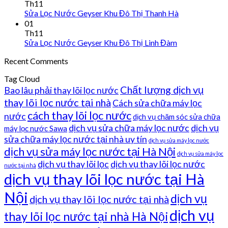
Th11
Sửa Lọc Nước Geyser Khu Đô Thị Thanh Hà
01
Th11
Sửa Lọc Nước Geyser Khu Đô Thị Linh Đàm
Recent Comments
Tag Cloud
Chất lượng dịch vụ
Bao lâu phải thay lõi lọc nước
thay lõi lọc nước tại nhà
Cách sửa chữa máy lọc
cách thay lõi lọc nước
nước
dịch vụ chăm sóc sửa chữa
dịch vụ sửa chữa máy lọc nước
dịch vụ
máy lọc nước Sawa
sửa chữa máy lọc nước tại nhà uy tín
dịch vụ sửa máy lọc nước
dịch vụ sửa máy lọc nước tại Hà Nội
dịch vụ sửa máy lọc
dịch vụ thay lõi lọc
dịch vụ thay lõi lọc nước
nước tại nhà
dịch vụ thay lõi lọc nước tại Hà
Nội
dịch vụ
dịch vụ thay lõi lọc nước tại nhà
dịch vụ
thay lõi lọc nước tại nhà Hà Nội