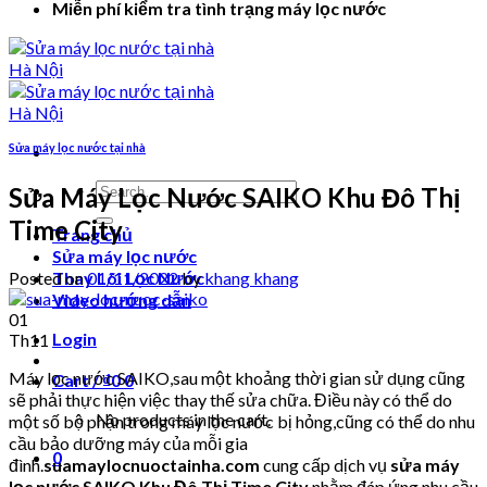
Miễn phí kiểm tra tình trạng máy lọc nước
Sửa máy lọc nước tại nhà
Search
Sửa Máy Lọc Nước SAIKO Khu Đô Thị
for:
Time City
Trang chủ
Sửa máy lọc nước
Posted on
01/11/2022
by
khang khang
Thay Lõi Lọc Nước
Video hướng dẫn
01
Login
Th11
Máy lọc nước SAIKO,sau một khoảng thời gian sử dụng cũng
Cart /
₫
0
0
sẽ phải thực hiện việc thay thế sửa chữa. Điều này có thể do
No products in the cart.
một số bộ phận trong máy lọc nước bị hỏng,cũng có thể do nhu
cầu bảo dưỡng máy của mỗi gia
0
đình.
suamaylocnuoctainha.com
cung cấp dịch vụ
sửa máy
lọc nước SAIKO Khu Đô Thị Time City
nhằm đáp ứng nhu cầu