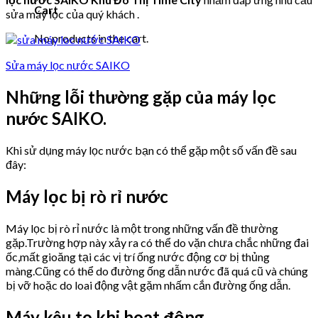
Cart
sửa máy lọc của quý khách .
No products in the cart.
Sửa máy lọc nước SAIKO
Những lỗi thường gặp của máy lọc
nước SAIKO.
Khi sử dụng máy lọc nước bạn có thể gặp một số vấn đề sau
đây:
Máy lọc bị rò rỉ nước
Máy lọc bị rò rỉ nước là một trong những vấn đề thường
gặp.Trường hợp này xảy ra có thể do vặn chưa chắc những đai
ốc,mất gioăng tại các vị trí ống nước động cơ bị thủng
màng.Cũng có thể do đường ống dẫn nước đã quá cũ và chúng
bị vỡ hoặc do loai động vật gặm nhấm cắn đường ống dẫn.
Máy kêu to khi hoạt động