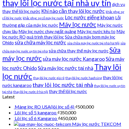
thay lõi lọc nước tại nhà uy tín
dịch vụ
Khi nào cần thay lõi lọc nước
thay thế lõi lọc nước
khắc phục sự
Lọc nước giếng khoan
Lỗi
cố lõi lọc nước
khắc phục sự cố máy lọc nước
Máy lọc nước
thường gặp của máy lọc nước
Máy lọc nước
chạy lâu
Máy lọc nước chạy ngắt quãng
Máy lọc nước kêu to
Máy
lọc nước RO
quá trình thay lõi lọc
Sửa chữa máy bơm máy lọc
sửa chữa máy lọc nước
Ohido
sửa chữa máy lọc nước tại nhà hà Nội
sửa
Sửa
sửa chữa thay thế máy lọc nước
chữa máy lọc nước uy tín tại nhà
máy lọc nước
sửa máy lọc nước Kangaroo
Sửa máy
Thay lõi
lọc nước Ohido
Sửa máy lọc nước tại nhà
lọc nước
thay lõi lọc
thay lõi lọc nước giá rẻ
thay lõi lọc nước haohsing
thay lõi lọc nước tại nhà
nước kangaroo
thay lõi lọc nước uy tín
thay thế lõi lọc nước
tại nhà
thay lõi lọc nước ở hà nội
Latest
Màng lọc RO USA(lõi lọc số 4)
₫
500,000
Lõi lọc số 5 kangaroo
₫
350,000
Lõi lọc số 6 Kangaroo
₫
450,000
Máy lọc nước TEKCOM