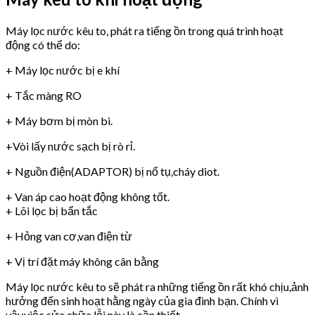
Máy lọc nước kêu to, phát ra tiếng ồn trong quá trình hoạt
động có thể do:
+ Máy lọc nước bị e khí
+ Tắc màng RO
+ Máy bơm bị mòn bi.
+Vòi lấy nước sạch bị rò rỉ.
+ Nguồn điện(ADAPTOR) bị nổ tụ,cháy diot.
+ Van áp cao hoạt động không tốt.
+ Lõi lọc bị bẩn tắc
+ Hỏng van cơ,van điện từ
+ Vị trí đặt máy không cân bằng
Máy lọc nước kêu to sẽ phát ra những tiếng ồn rất khó chịu,ảnh
hưởng đến sinh hoạt hằng ngày của gia đình bạn. Chính vì
vậy,việc sửa chữa lỗi này là cần thiết