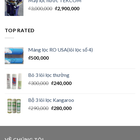
Máy lọc nước TEKCOM
₫
3,000,000
₫
2,900,000
TOP RATED
Màng lọc RO USA(lõi lọc số 4)
₫
500,000
Bô 3 lõi lọc thường
₫
300,000
₫
240,000
Bộ 3 lõi lọc Kangaroo
₫
290,000
₫
280,000
VỀ CHÚNG TÔI