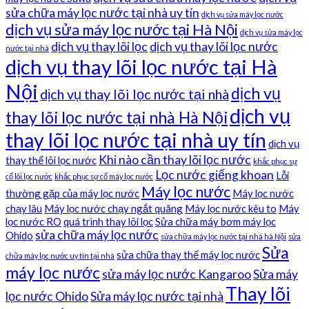
sửa chữa máy lọc nước tại nhà uy tín
dịch vụ sửa máy lọc nước
dịch vụ sửa máy lọc nước tại Hà Nội
dịch vụ sửa máy lọc
dịch vụ thay lõi lọc
dịch vụ thay lõi lọc nước
nước tại nhà
dịch vụ thay lõi lọc nước tại Hà
Nội
dịch vụ
dịch vụ thay lõi lọc nước tại nhà
dịch vụ
thay lõi lọc nước tại nhà Hà Nội
thay lõi lọc nước tại nhà uy tín
dịch vụ
Khi nào cần thay lõi lọc nước
thay thế lõi lọc nước
khắc phục sự
Lọc nước giếng khoan
Lỗi
cố lõi lọc nước
khắc phục sự cố máy lọc nước
Máy lọc nước
thường gặp của máy lọc nước
Máy lọc nước
chạy lâu
Máy lọc nước chạy ngắt quãng
Máy lọc nước kêu to
Máy
lọc nước RO
quá trình thay lõi lọc
Sửa chữa máy bơm máy lọc
sửa chữa máy lọc nước
Ohido
sửa chữa máy lọc nước tại nhà hà Nội
sửa
Sửa
sửa chữa thay thế máy lọc nước
chữa máy lọc nước uy tín tại nhà
máy lọc nước
sửa máy lọc nước Kangaroo
Sửa máy
Thay lõi
lọc nước Ohido
Sửa máy lọc nước tại nhà