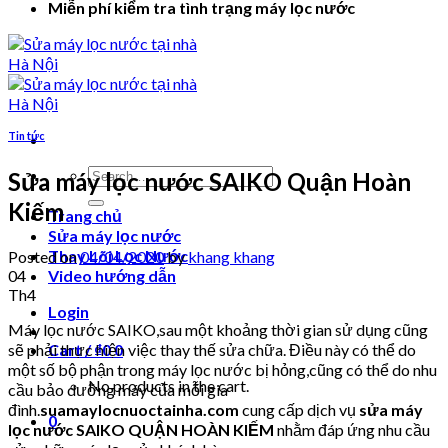
Miễn phí kiểm tra tình trạng máy lọc nước
Tin tức
Search
Sửa máy lọc nước SAIKO Quận Hoàn
for:
Kiếm
Trang chủ
Sửa máy lọc nước
Thay Lõi Lọc Nước
Posted on
04/04/2020
by
khang khang
04
Video hướng dẫn
Th4
Login
Máy lọc nước SAIKO,sau một khoảng thời gian sử dụng cũng
sẽ phải thực hiện việc thay thế sửa chữa. Điều này có thể do
Cart /
₫
0
0
một số bộ phận trong máy lọc nước bị hỏng,cũng có thể do nhu
No products in the cart.
cầu bảo dưỡng máy của mỗi gia
đình.
suamaylocnuoctainha.com
cung cấp dịch vụ
sửa máy
0
lọc nước SAIKO QUẬN HOÀN KIẾM
nhằm đáp ứng nhu cầu