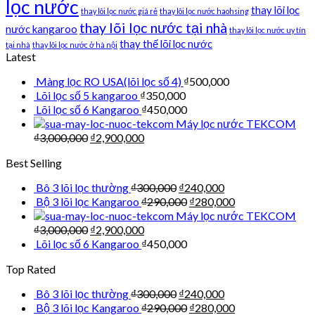
lọc nước
thay lõi lọc
thay lõi lọc nước giá rẻ
thay lõi lọc nước haohsing
thay lõi lọc nước tại nhà
nước kangaroo
thay lõi lọc nước uy tín
thay thế lõi lọc nước
tại nhà
thay lõi lọc nước ở hà nội
Latest
Màng lọc RO USA(lõi lọc số 4)
₫
500,000
Lõi lọc số 5 kangaroo
₫
350,000
Lõi lọc số 6 Kangaroo
₫
450,000
Máy lọc nước TEKCOM
₫
3,000,000
₫
2,900,000
Best Selling
Bô 3 lõi lọc thường
₫
300,000
₫
240,000
Bộ 3 lõi lọc Kangaroo
₫
290,000
₫
280,000
Máy lọc nước TEKCOM
₫
3,000,000
₫
2,900,000
Lõi lọc số 6 Kangaroo
₫
450,000
Top Rated
Bô 3 lõi lọc thường
₫
300,000
₫
240,000
Bộ 3 lõi lọc Kangaroo
₫
290,000
₫
280,000