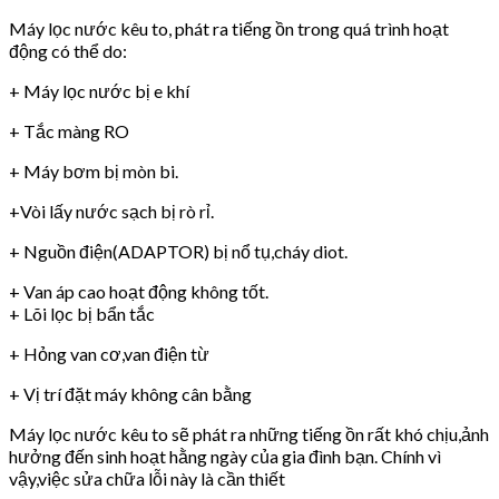
Máy lọc nước kêu to, phát ra tiếng ồn trong quá trình hoạt
động có thể do:
+ Máy lọc nước bị e khí
+ Tắc màng RO
+ Máy bơm bị mòn bi.
+Vòi lấy nước sạch bị rò rỉ.
+ Nguồn điện(ADAPTOR) bị nổ tụ,cháy diot.
+ Van áp cao hoạt động không tốt.
+ Lõi lọc bị bẩn tắc
+ Hỏng van cơ,van điện từ
+ Vị trí đặt máy không cân bằng
Máy lọc nước kêu to sẽ phát ra những tiếng ồn rất khó chịu,ảnh
hưởng đến sinh hoạt hằng ngày của gia đình bạn. Chính vì
vậy,việc sửa chữa lỗi này là cần thiết