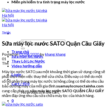
Miễn phí kiểm tra tình trạng máy lọc nước
Tin tức
Search
Sửa máy lọc nước SATO Quận Cầu Giấy
for:
Trang chủ
Posted on
01/04/2020
by
khang khang
Sửa máy lọc nước
01
Thay Lõi Lọc Nước
Th4
Video hướng dẫn
Máy lọc nước SATO,sau một khoảng thời gian sử dụng cũng sẽ
Login
phải thực hiện việc thay thế sửa chữa. Điều này có thể do một
số bộ phận trong máy lọc nước bị hỏng,cũng có thể do nhu cầu
Cart /
₫
0
0
bảo dưỡng máy của mỗi gia đình.
suamaylocnuoctainha.com
cung cấp dịch vụ
sửa máy lọc nước SATO QUẬN CẦU GIẤY
No products in the cart.
nhằm đáp ứng nhu cầu sửa chữa máy lọc của khách hàng.
0