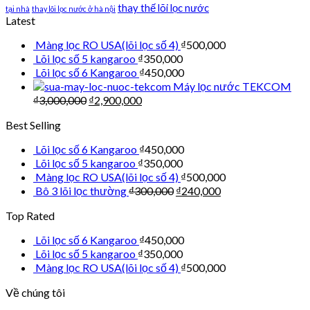
thay thế lõi lọc nước
tại nhà
thay lõi lọc nước ở hà nội
Latest
Màng lọc RO USA(lõi lọc số 4)
₫
500,000
Lõi lọc số 5 kangaroo
₫
350,000
Lõi lọc số 6 Kangaroo
₫
450,000
Máy lọc nước TEKCOM
₫
3,000,000
₫
2,900,000
Best Selling
Lõi lọc số 6 Kangaroo
₫
450,000
Lõi lọc số 5 kangaroo
₫
350,000
Màng lọc RO USA(lõi lọc số 4)
₫
500,000
Bô 3 lõi lọc thường
₫
300,000
₫
240,000
Top Rated
Lõi lọc số 6 Kangaroo
₫
450,000
Lõi lọc số 5 kangaroo
₫
350,000
Màng lọc RO USA(lõi lọc số 4)
₫
500,000
Về chúng tôi