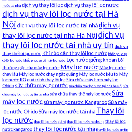
dịch vụ thay lõi lọc
dịch vụ thay lõi lọc nước
nước tại nhà
dịch vụ thay lõi lọc nước tại Hà
Nội
dịch vụ
dịch vụ thay lõi lọc nước tại nhà
dịch vụ
thay lõi lọc nước tại nhà Hà Nội
thay lõi lọc nước tại nhà uy tín
dịch vụ
Khi nào cần thay lõi lọc nước
thay thế lõi lọc nước
khắc phục sự
Lọc nước giếng khoan
Lỗi
cố lõi lọc nước
khắc phục sự cố máy lọc nước
Máy lọc nước
thường gặp của máy lọc nước
Máy lọc nước
chạy lâu
Máy lọc nước chạy ngắt quãng
Máy lọc nước kêu to
Máy
lọc nước RO
quá trình thay lõi lọc
Sửa chữa máy bơm máy lọc
sửa chữa máy lọc nước
Ohido
sửa chữa máy lọc nước tại nhà hà Nội
sửa
Sửa
sửa chữa thay thế máy lọc nước
chữa máy lọc nước uy tín tại nhà
máy lọc nước
sửa máy lọc nước Kangaroo
Sửa máy
Thay lõi
lọc nước Ohido
Sửa máy lọc nước tại nhà
lọc nước
thay lõi lọc
thay lõi lọc nước giá rẻ
thay lõi lọc nước haohsing
thay lõi lọc nước tại nhà
nước kangaroo
thay lõi lọc nước uy tín