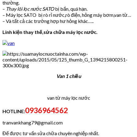
thường.
–
Thay lõi lọc nước SATO
bị bẩn, quá hạn.
– Máy lọc SATO bị rò rỉ nước,rò điện, hỏng máy bơm,van từ…
– Và tất cả các trường hợp hư hỏng khác…..
Linh kiện thay thế,sửa chữa máy lọc nước.
Van 1 chiều
van từ máy lọc nước
0936964562
HOTLINE:
tranvankhang79@gmail.com
Để được tư vấn sửa chữa chuyên nghiệp nhất.