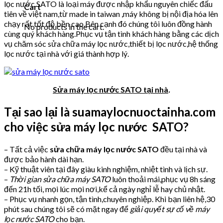
lọc nước SATO là loại máy được nhập khẩu nguyên chiếc đấu
Cart
tiên về việt nam,từ made in taiwan ,máy không bị nội địa hóa lên
chạy rất tốt độ bền cao.Bên cạnh đó chúng tôi luôn đồng hành
No products in the cart.
cùng quý khách hàng.Phục vụ tận tình khách hàng bằng các dịch
vụ chăm sóc sửa chữa máy lọc nước,thiết bị lọc nước,hệ thống
lọc nước tại nhà với giá thành hợp lý.
Sửa máy lọc nước SATO tại nhà
.
Tại sao lại là suamaylocnuoctainha.com
cho việc sửa máy lọc nước SATO?
– Tất cả việc
sửa chữa máy lọc nước SATO
đều tại nhà và
được bảo hành dài hạn.
– Kỹ thuật viên tại đây giàu kinh nghiệm, nhiệt tình và lịch sự.
–
Thời gian sửa chữa máy SATO
luôn thoải mái,phục vụ 8h sáng
đến 21h tối, mọi lúc mọi nơi,kể cả ngày nghỉ lễ hay chủ nhật.
– Phục vụ nhanh gọn, tận tình,chuyên nghiệp. Khi bạn liên hệ,30
phút sau chúng tôi sẽ có mặt ngay để
giải quyết sự cố về máy
lọc nước SATO
cho bạn.