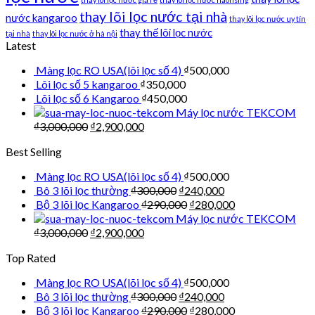
thay lõi lọc nước tại nhà
nước kangaroo
thay lõi lọc nước uy tín
thay thế lõi lọc nước
tại nhà
thay lõi lọc nước ở hà nội
Latest
Màng lọc RO USA(lõi lọc số 4)
₫
500,000
Lõi lọc số 5 kangaroo
₫
350,000
Lõi lọc số 6 Kangaroo
₫
450,000
Máy lọc nước TEKCOM
₫
3,000,000
₫
2,900,000
Best Selling
Màng lọc RO USA(lõi lọc số 4)
₫
500,000
Bô 3 lõi lọc thường
₫
300,000
₫
240,000
Bộ 3 lõi lọc Kangaroo
₫
290,000
₫
280,000
Máy lọc nước TEKCOM
₫
3,000,000
₫
2,900,000
Top Rated
Màng lọc RO USA(lõi lọc số 4)
₫
500,000
Bô 3 lõi lọc thường
₫
300,000
₫
240,000
Bộ 3 lõi lọc Kangaroo
₫
290,000
₫
280,000