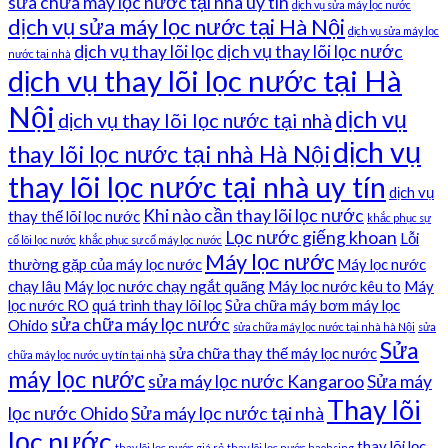
sửa chữa máy lọc nước tại nhà uy tín
dịch vụ sửa máy lọc nước
dịch vụ sửa máy lọc nước tại Hà Nội
dịch vụ sửa máy lọc
dịch vụ thay lõi lọc
dịch vụ thay lõi lọc nước
nước tại nhà
dịch vụ thay lõi lọc nước tại Hà
Nội
dịch vụ
dịch vụ thay lõi lọc nước tại nhà
dịch vụ
thay lõi lọc nước tại nhà Hà Nội
thay lõi lọc nước tại nhà uy tín
dịch vụ
Khi nào cần thay lõi lọc nước
thay thế lõi lọc nước
khắc phục sự
Lọc nước giếng khoan
Lỗi
cố lõi lọc nước
khắc phục sự cố máy lọc nước
Máy lọc nước
thường gặp của máy lọc nước
Máy lọc nước
chạy lâu
Máy lọc nước chạy ngắt quãng
Máy lọc nước kêu to
Máy
lọc nước RO
quá trình thay lõi lọc
Sửa chữa máy bơm máy lọc
sửa chữa máy lọc nước
Ohido
sửa chữa máy lọc nước tại nhà hà Nội
sửa
Sửa
sửa chữa thay thế máy lọc nước
chữa máy lọc nước uy tín tại nhà
máy lọc nước
sửa máy lọc nước Kangaroo
Sửa máy
Thay lõi
lọc nước Ohido
Sửa máy lọc nước tại nhà
lọc nước
thay lõi lọc
thay lõi lọc nước giá rẻ
thay lõi lọc nước haohsing