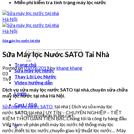
Miễn phí kiểm tra tình trạng máy lọc nước
Sửa máy lọc nước tại nhà
Search
Sửa Máy lọc Nước SATO Tai Nhà
for:
Trang chủ
Posted on
03/09/2019
by
khang khang
Sửa máy lọc nước
03
Thay Lõi Lọc Nước
Th9
Video hướng dẫn
Dịch vụ sửa máy lọc nước SATO tại nhà,chuyên sửa chữa
Login
máy lọc nước tại nhà Hà Nội.
Cart /
₫
0
0
Sửa máy lọc nước SATO
tại nhà | Dịch vụ sửa máy lọc
nước
SATO
tại nhà | UY TÍN – CHUYÊN NGHIỆP – TIẾT
No products in the cart.
KIỆM THỜI GIAN TIỀN BẠC.Chúng tôi là công ty hàng đầu
Việt Nam về phân phối máy lọc nước hệ thống máy lọc
0
nước,thiết bị lọc nước,chuyển giao kỹ thuật lọc nước… Máy