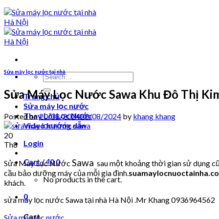
Sửa máy lọc nước tại nhà
Search
for:
Sửa Máy Lọc Nước Sawa Khu Đô Thị Ki
Trang chủ
Sửa máy lọc nước
Thay Lõi Lọc Nước
Posted on
20/08/2024
20/08/2024
by
khang khang
Video hướng dẫn
20
Login
Th8
Sawa
Cart /
₫
0
0
Sửa Máy Lọc Nước
sau một khoảng thời gian sử dụng cũn
cầu bảo dưỡng máy của mỗi gia đình.
suamaylocnuoctainha.c
No products in the cart.
khách.
0
sửa máy lọc nước Sawa tại nhà Hà Nội .Mr Khang 0936964562
Cart
Sửa máy lọc nước