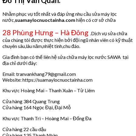
Đô Thị Văn Quán.
Nhằm phục vụ tốt nhất và đáp ứng nhu cầu sửa máy lọc
nước,
suamaylocnuoctainha.com
hiện có cơ sở chữa
28 Phùng Hưng – Hà Đông
.Dịch vụ sửa chữa
của chúng tôi được thực hiện bởi đội ngũ nhân viên có kỹ thuật
chuyên sâu,lâu năm,nhiệt tình,chu đáo.
Gia đình bạn có thể liên hệ sửa chữa máy lọc nước SAWA tại
địa chỉ dưới đây:
Email: tranvankhang79@gmail.com
Website: https://suamaylocnuoctainha.com
Khu vực Hoàng Mai – Thanh Xuân – Từ Liêm
Cửa hàng 384 Quang Trung
Cửa hàng 164 Ngọc Đại, Đại Mỗ
Khu vực Thanh Trì – Hoàng Mai – Đống Đa
Cửa hàng 22 cầu dậu
Cửa hàng 135 Thanh Nhàn