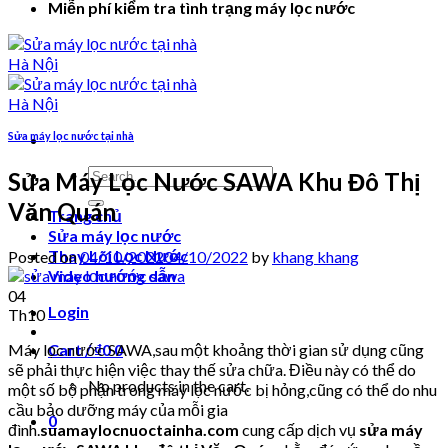
Miễn phí kiểm tra tình trạng máy lọc nước
Sửa máy lọc nước tại nhà
Search
Sửa Máy Lọc Nước SAWA Khu Đô Thị
for:
Văn Quán
Trang chủ
Sửa máy lọc nước
Thay Lõi Lọc Nước
Posted on
04/10/2022
04/10/2022
by
khang khang
Video hướng dẫn
04
Login
Th10
Máy lọc nước SAWA,sau một khoảng thời gian sử dụng cũng
Cart /
₫
0
0
sẽ phải thực hiện việc thay thế sửa chữa. Điều này có thể do
No products in the cart.
một số bộ phận trong máy lọc nước bị hỏng,cũng có thể do nhu
cầu bảo dưỡng máy của mỗi gia
0
đình.
suamaylocnuoctainha.com
cung cấp dịch vụ
sửa máy