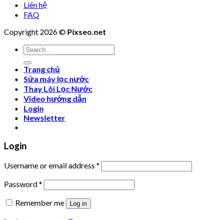
Liên hệ
FAQ
Copyright 2026 ©
Pixseo.net
Search
for:
Trang chủ
Sửa máy lọc nước
Thay Lõi Lọc Nước
Video hướng dẫn
Login
Newsletter
Login
Username or email address
*
Password
*
Remember me
Log in