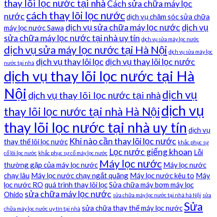
thay lõi lọc nước tại nhà
Cách sửa chữa máy lọc
cách thay lõi lọc nước
nước
dịch vụ chăm sóc sửa chữa
dịch vụ sửa chữa máy lọc nước
dịch vụ
máy lọc nước Sawa
sửa chữa máy lọc nước tại nhà uy tín
dịch vụ sửa máy lọc nước
dịch vụ sửa máy lọc nước tại Hà Nội
dịch vụ sửa máy lọc
dịch vụ thay lõi lọc
dịch vụ thay lõi lọc nước
nước tại nhà
dịch vụ thay lõi lọc nước tại Hà
Nội
dịch vụ
dịch vụ thay lõi lọc nước tại nhà
dịch vụ
thay lõi lọc nước tại nhà Hà Nội
thay lõi lọc nước tại nhà uy tín
dịch vụ
Khi nào cần thay lõi lọc nước
thay thế lõi lọc nước
khắc phục sự
Lọc nước giếng khoan
Lỗi
cố lõi lọc nước
khắc phục sự cố máy lọc nước
Máy lọc nước
thường gặp của máy lọc nước
Máy lọc nước
chạy lâu
Máy lọc nước chạy ngắt quãng
Máy lọc nước kêu to
Máy
lọc nước RO
quá trình thay lõi lọc
Sửa chữa máy bơm máy lọc
sửa chữa máy lọc nước
Ohido
sửa chữa máy lọc nước tại nhà hà Nội
sửa
Sửa
sửa chữa thay thế máy lọc nước
chữa máy lọc nước uy tín tại nhà