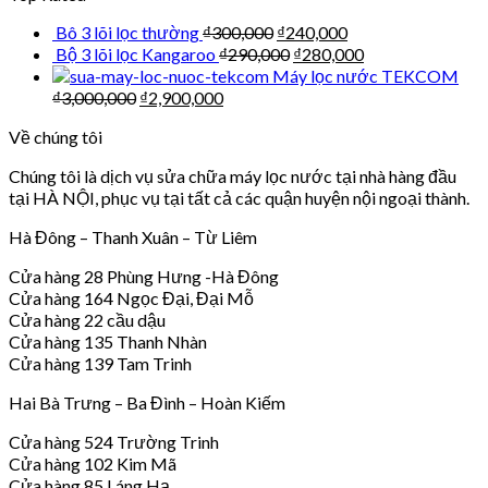
Bô 3 lõi lọc thường
₫
300,000
₫
240,000
Bộ 3 lõi lọc Kangaroo
₫
290,000
₫
280,000
Máy lọc nước TEKCOM
₫
3,000,000
₫
2,900,000
Về chúng tôi
Chúng tôi là dịch vụ sửa chữa máy lọc nước tại nhà hàng đầu
tại HÀ NỘI, phục vụ tại tất cả các quận huyện nội ngoại thành.
Hà Đông – Thanh Xuân – Từ Liêm
Cửa hàng 28 Phùng Hưng -Hà Đông
Cửa hàng 164 Ngọc Đại, Đại Mỗ
Cửa hàng 22 cầu dậu
Cửa hàng 135 Thanh Nhàn
Cửa hàng 139 Tam Trinh
Hai Bà Trưng – Ba Đình – Hoàn Kiếm
Cửa hàng 524 Trường Trinh
Cửa hàng 102 Kim Mã
Cửa hàng 85 Láng Hạ