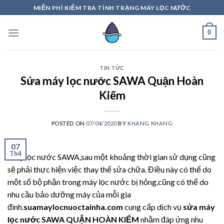
Skip
MIỄN PHÍ KIỂM TRA TÌNH TRẠNG MÁY LỌC NƯỚC
to
content
0
TIN TỨC
Sửa máy lọc nước SAWA Quận Hoàn
Kiếm
POSTED ON
07/04/2020
BY
KHANG KHANG
07
Th4
Máy lọc nước SAWA,sau một khoảng thời gian sử dụng cũng
sẽ phải thực hiện việc thay thế sửa chữa. Điều này có thể do
một số bộ phận trong máy lọc nước bị hỏng,cũng có thể do
nhu cầu bảo dưỡng máy của mỗi gia
đình.
suamaylocnuoctainha.com
cung cấp dịch vụ
sửa máy
lọc nước SAWA QUẬN HOÀN KIẾM
nhằm đáp ứng nhu