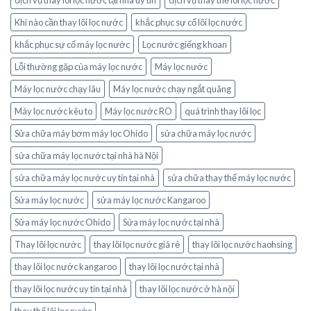
Khi nào cần thay lõi lọc nước
khắc phục sự cố lõi lọc nước
khắc phục sự cố máy lọc nước
Lọc nước giếng khoan
Lỗi thường gặp của máy lọc nước
Máy lọc nước
Máy lọc nước chạy lâu
Máy lọc nước chạy ngắt quãng
Máy lọc nước kêu to
Máy lọc nước RO
quá trình thay lõi lọc
Sửa chữa máy bơm máy lọc Ohido
sửa chữa máy lọc nước
sửa chữa máy lọc nước tại nhà hà Nội
sửa chữa máy lọc nước uy tín tại nhà
sửa chữa thay thế máy lọc nước
Sửa máy lọc nước
sửa máy lọc nước Kangaroo
Sửa máy lọc nước Ohido
Sửa máy lọc nước tại nhà
Thay lõi lọc nước
thay lõi lọc nước giá rẻ
thay lõi lọc nước haohsing
thay lõi lọc nước kangaroo
thay lõi lọc nước tại nhà
thay lõi lọc nước uy tín tại nhà
thay lõi lọc nước ở hà nội
thay thế lõi lọc nước