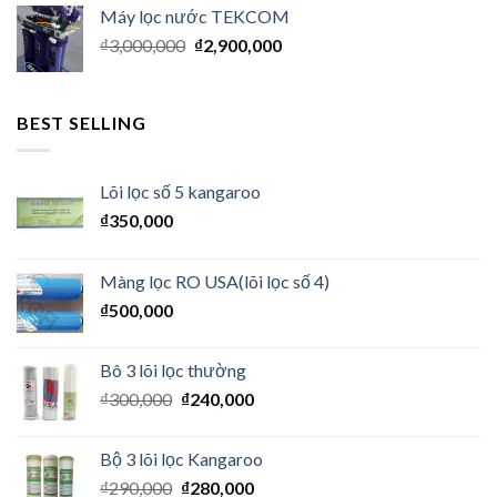
Máy lọc nước TEKCOM
₫
3,000,000
₫
2,900,000
BEST SELLING
Lõi lọc số 5 kangaroo
₫
350,000
Màng lọc RO USA(lõi lọc số 4)
₫
500,000
Bô 3 lõi lọc thường
₫
300,000
₫
240,000
Bộ 3 lõi lọc Kangaroo
₫
290,000
₫
280,000