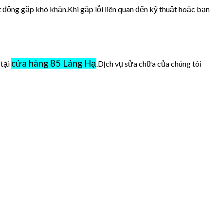
t động gặp khó khăn.Khi gặp lỗi liên quan đến kỹ thuật hoặc bạn
cửa hàng 85 Láng Hạ
 tại
.Dịch vụ sửa chữa của chúng tôi