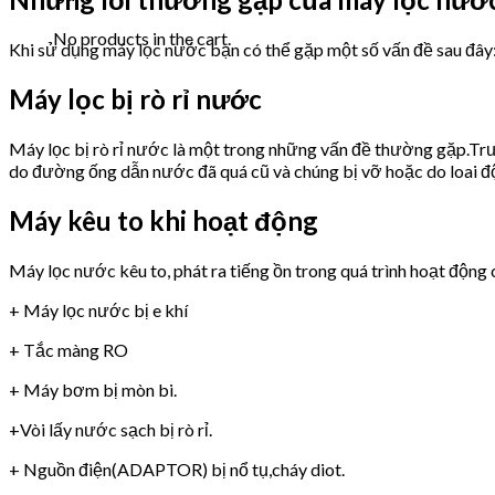
No products in the cart.
Khi sử dụng máy lọc nước bạn có thể gặp một số vấn đề sau đây
Máy lọc bị rò rỉ nước
Máy lọc bị rò rỉ nước là một trong những vấn đề thường gặp.Trư
do đường ống dẫn nước đã quá cũ và chúng bị vỡ hoặc do loai 
Máy kêu to khi hoạt động
Máy lọc nước kêu to, phát ra tiếng ồn trong quá trình hoạt động 
+ Máy lọc nước bị e khí
+ Tắc màng RO
+ Máy bơm bị mòn bi.
+Vòi lấy nước sạch bị rò rỉ.
+ Nguồn điện(ADAPTOR) bị nổ tụ,cháy diot.