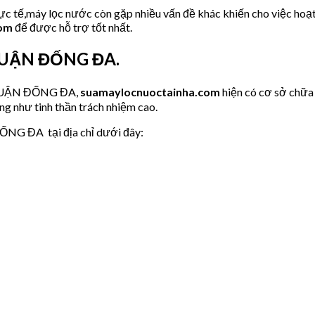
hực tế,máy lọc nước còn gặp nhiều vấn đề khác khiến cho việc hoạ
com
để được hỗ trợ tốt nhất.
i QUẬN ĐỐNG ĐA.
c QUẬN ĐỐNG ĐA,
suamaylocnuoctainha.com
hiện có cơ sở chữa
ng như tinh thần trách nhiệm cao.
ỐNG ĐA tại địa chỉ dưới đây: