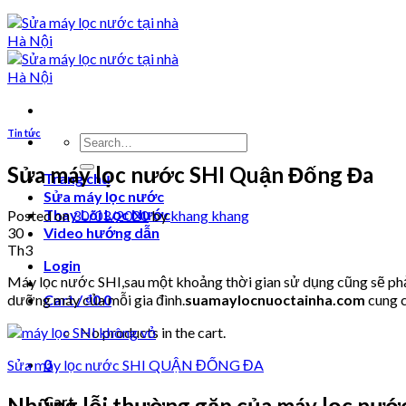
Tin tức
Search
for:
Sửa máy lọc nước SHI Quận Đống Đa
Trang chủ
Sửa máy lọc nước
Thay Lõi Lọc Nước
Posted on
30/03/2020
by
khang khang
30
Video hướng dẫn
Th3
Login
Máy lọc nước SHI,sau một khoảng thời gian sử dụng cũng sẽ phải
dưỡng máy của mỗi gia đình.
suamaylocnuoctainha.com
cung c
Cart /
₫
0
0
No products in the cart.
0
Sửa máy lọc nước SHI QUẬN ĐỐNG ĐA
Cart
Những lỗi thường gặp của máy lọc nước