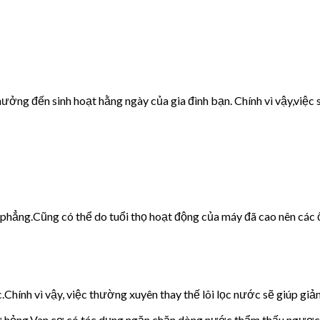
ưởng đến sinh hoạt hằng ngày của gia đình bạn. Chính vì vậy,việc s
g phẳng.Cũng có thể do tuổi thọ hoạt động của máy đã cao nên các 
c.Chính vì vậy, việc thường xuyên thay thế lõi lọc nước sẽ giúp giảm
cơ hỏng.Van cơ có tác dụng ngăn chặn dòng nước thẩm thấu ngược