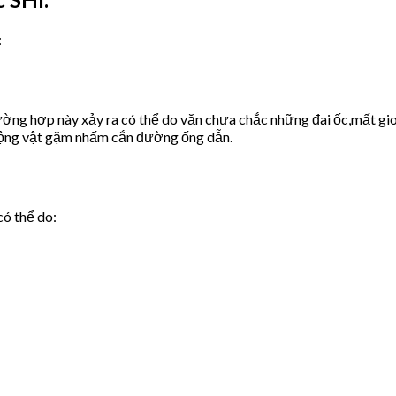
:
ờng hợp này xảy ra có thể do vặn chưa chắc những đai ốc,mất gio
động vật gặm nhấm cắn đường ống dẫn.
có thể do: