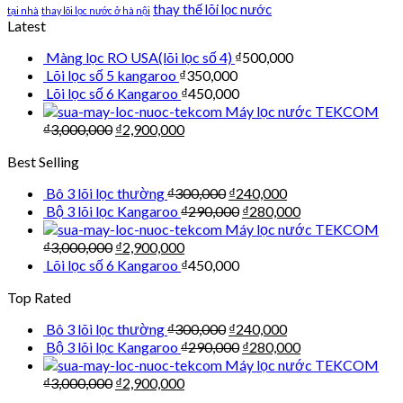
thay thế lõi lọc nước
tại nhà
thay lõi lọc nước ở hà nội
Latest
Màng lọc RO USA(lõi lọc số 4)
₫
500,000
Lõi lọc số 5 kangaroo
₫
350,000
Lõi lọc số 6 Kangaroo
₫
450,000
Máy lọc nước TEKCOM
₫
3,000,000
₫
2,900,000
Best Selling
Bô 3 lõi lọc thường
₫
300,000
₫
240,000
Bộ 3 lõi lọc Kangaroo
₫
290,000
₫
280,000
Máy lọc nước TEKCOM
₫
3,000,000
₫
2,900,000
Lõi lọc số 6 Kangaroo
₫
450,000
Top Rated
Bô 3 lõi lọc thường
₫
300,000
₫
240,000
Bộ 3 lõi lọc Kangaroo
₫
290,000
₫
280,000
Máy lọc nước TEKCOM
₫
3,000,000
₫
2,900,000