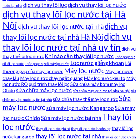
dịch vụ thay lõi lọc
dịch vụ thay lõi lọc nước
nước tại nhà
dịch vụ thay lõi lọc nước tại Hà
Nội
dịch vụ
dịch vụ thay lõi lọc nước tại nhà
dịch vụ
thay lõi lọc nước tại nhà Hà Nội
thay lõi lọc nước tại nhà uy tín
dịch vụ
Khi nào cần thay lõi lọc nước
thay thế lõi lọc nước
khắc phục sự
Lọc nước giếng khoan
Lỗi
cố lõi lọc nước
khắc phục sự cố máy lọc nước
Máy lọc nước
thường gặp của máy lọc nước
Máy lọc nước
chạy lâu
Máy lọc nước chạy ngắt quãng
Máy lọc nước kêu to
Máy
lọc nước RO
quá trình thay lõi lọc
Sửa chữa máy bơm máy lọc
sửa chữa máy lọc nước
Ohido
sửa chữa máy lọc nước tại nhà hà Nội
sửa
Sửa
sửa chữa thay thế máy lọc nước
chữa máy lọc nước uy tín tại nhà
máy lọc nước
sửa máy lọc nước Kangaroo
Sửa máy
Thay lõi
lọc nước Ohido
Sửa máy lọc nước tại nhà
lọc nước
thay lõi lọc
thay lõi lọc nước giá rẻ
thay lõi lọc nước haohsing
thay lõi lọc nước tại nhà
nước kangaroo
thay lõi lọc nước uy tín