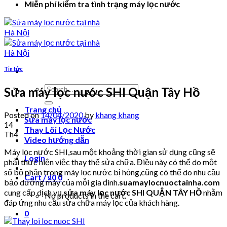
Miễn phí kiểm tra tình trạng máy lọc nước
Tin tức
Search
Sửa máy lọc nước SHI Quận Tây Hồ
for:
Trang chủ
Posted on
14/04/2020
by
khang khang
Sửa máy lọc nước
14
Thay Lõi Lọc Nước
Th4
Video hướng dẫn
Máy lọc nước SHI,sau một khoảng thời gian sử dụng cũng sẽ
Login
phải thực hiện việc thay thế sửa chữa. Điều này có thể do một
số bộ phận trong máy lọc nước bị hỏng,cũng có thể do nhu cầu
Cart /
₫
0
0
bảo dưỡng máy của mỗi gia đình.
suamaylocnuoctainha.com
cung cấp dịch vụ
sửa máy lọc nước SHI QUẬN TÂY HỒ
nhằm
No products in the cart.
đáp ứng nhu cầu sửa chữa máy lọc của khách hàng.
0