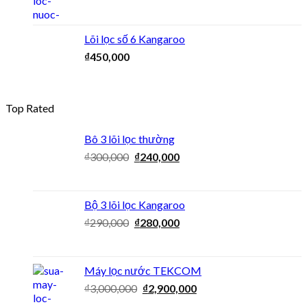
Lõi lọc số 6 Kangaroo
₫
450,000
Top Rated
Bô 3 lõi lọc thường
₫
300,000
₫
240,000
Bộ 3 lõi lọc Kangaroo
₫
290,000
₫
280,000
Máy lọc nước TEKCOM
₫
3,000,000
₫
2,900,000