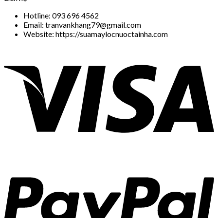
Hotline: 093 696 4562
Email: tranvankhang79@gmail.com
Website: https://suamaylocnuoctainha.com