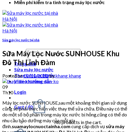
Miễn phí kiểm tra tình trạng máy lọc nước
Sửa máy lọc nước tại nhà
Search
Sửa Máy Lọc Nước SUNHOUSE Khu
for:
Đô Thị Linh Đàm
Trang chủ
Sửa máy lọc nước
Thay Lõi Lọc Nước
Posted on
09/10/2022
by
khang khang
Video hướng dẫn
09
Login
Th10
Máy lọc nước SUNHOUSE,sau một khoảng thời gian sử dụng
Cart /
₫
0
0
cũng sẽ phải thực hiện việc thay thế sửa chữa. Điều này có thể
do một số bộ phận trong máy lọc nước bị hỏng,cũng có thể do
nhu cầu bảo dưỡng máy của mỗi gia
No products in the cart.
đình.
suamaylocnuoctainha.com
cung cấp dịch vụ
sửa máy