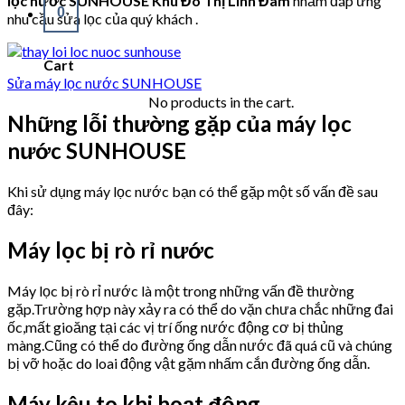
lọc nước SUNHOUSE Khu Đô Thị Linh Đàm
nhằm đáp ứng
0
nhu cầu sửa lọc của quý khách .
Cart
Sửa máy lọc nước SUNHOUSE
No products in the cart.
Những lỗi thường gặp của máy lọc
nước SUNHOUSE
Khi sử dụng máy lọc nước bạn có thể gặp một số vấn đề sau
đây:
Máy lọc bị rò rỉ nước
Máy lọc bị rò rỉ nước là một trong những vấn đề thường
gặp.Trường hợp này xảy ra có thể do vặn chưa chắc những đai
ốc,mất gioăng tại các vị trí ống nước động cơ bị thủng
màng.Cũng có thể do đường ống dẫn nước đã quá cũ và chúng
bị vỡ hoặc do loai động vật gặm nhấm cắn đường ống dẫn.
Máy kêu to khi hoạt động