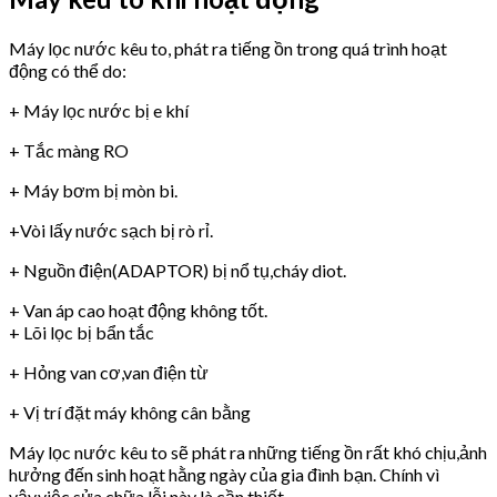
Máy lọc nước kêu to, phát ra tiếng ồn trong quá trình hoạt
động có thể do:
+ Máy lọc nước bị e khí
+ Tắc màng RO
+ Máy bơm bị mòn bi.
+Vòi lấy nước sạch bị rò rỉ.
+ Nguồn điện(ADAPTOR) bị nổ tụ,cháy diot.
+ Van áp cao hoạt động không tốt.
+ Lõi lọc bị bẩn tắc
+ Hỏng van cơ,van điện từ
+ Vị trí đặt máy không cân bằng
Máy lọc nước kêu to sẽ phát ra những tiếng ồn rất khó chịu,ảnh
hưởng đến sinh hoạt hằng ngày của gia đình bạn. Chính vì
vậy,việc sửa chữa lỗi này là cần thiết