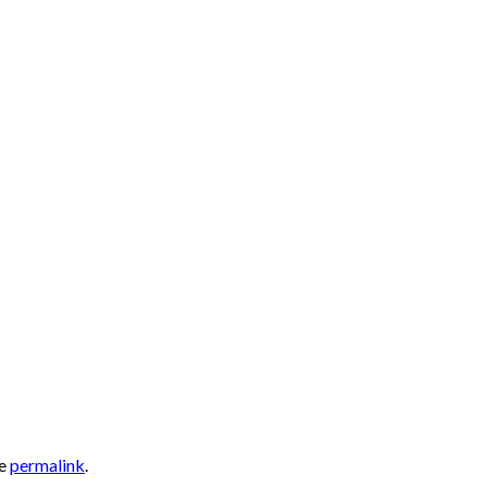
he
permalink
.