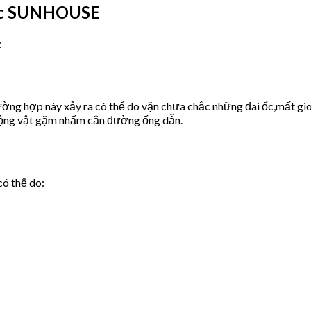
ước SUNHOUSE
:
ờng hợp này xảy ra có thể do vặn chưa chắc những đai ốc,mất gio
động vật gặm nhấm cắn đường ống dẫn.
có thể do: