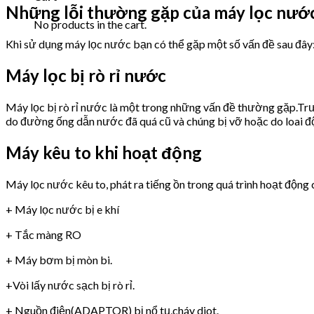
Những lỗi thường gặp của máy lọc n
No products in the cart.
Khi sử dụng máy lọc nước bạn có thể gặp một số vấn đề sau đây
Máy lọc bị rò rỉ nước
Máy lọc bị rò rỉ nước là một trong những vấn đề thường gặp.Trư
do đường ống dẫn nước đã quá cũ và chúng bị vỡ hoặc do loai 
Máy kêu to khi hoạt động
Máy lọc nước kêu to, phát ra tiếng ồn trong quá trình hoạt động 
+ Máy lọc nước bị e khí
+ Tắc màng RO
+ Máy bơm bị mòn bi.
+Vòi lấy nước sạch bị rò rỉ.
+ Nguồn điện(ADAPTOR) bị nổ tụ,cháy diot.