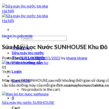
Sửa máy lọc nước tại nhà
Search
for:
Sửa Máy Lọc Nước SUNHOUSE Khu Đô T
Trang chủ
Sửa máy lọc nước
Thay Lõi Lọc Nước
Posted on
01/11/2022
01/11/2022
by
khang khang
Video hướng dẫn
01
Login
Th11
Máy lọc nước SUNHOUSE,sau một khoảng thời gian sử dụng cũng s
Cart /
₫
0
0
cầu bảo dưỡng máy của mỗi gia đình.
suamaylocnuoctainha.c
No products in the cart.
0
Sửa máy lọc nước SUNHOUSE
Cart