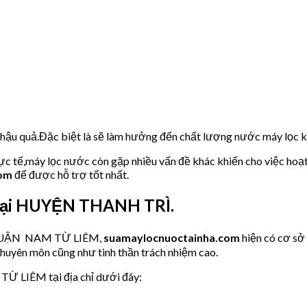
u hậu quả.Đặc biệt là sẽ làm hưởng đến chất lượng nước máy lọc
hực tế,máy lọc nước còn gặp nhiều vấn đề khác khiến cho việc hoạ
com
để được hỗ trợ tốt nhất.
 tại HUYỆN THANH TRÌ.
ớc QUẬN NAM TỪ LIÊM,
suamaylocnuoctainha.com
hiện có cơ s
chuyên môn cũng như tinh thần trách nhiệm cao.
TỪ LIÊM tại địa chỉ dưới đây: