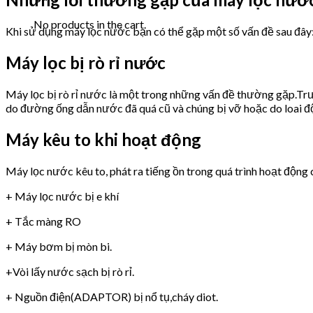
No products in the cart.
Khi sử dụng máy lọc nước bạn có thể gặp một số vấn đề sau đây
Máy lọc bị rò rỉ nước
Máy lọc bị rò rỉ nước là một trong những vấn đề thường gặp.Trư
do đường ống dẫn nước đã quá cũ và chúng bị vỡ hoặc do loai 
Máy kêu to khi hoạt động
Máy lọc nước kêu to, phát ra tiếng ồn trong quá trình hoạt động 
+ Máy lọc nước bị e khí
+ Tắc màng RO
+ Máy bơm bị mòn bi.
+Vòi lấy nước sạch bị rò rỉ.
+ Nguồn điện(ADAPTOR) bị nổ tụ,cháy diot.