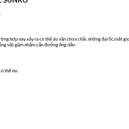
:
ờng hợp này xảy ra có thể do vặn chưa chắc những đai ốc,mất gio
động vật gặm nhấm cắn đường ống dẫn.
có thể do: