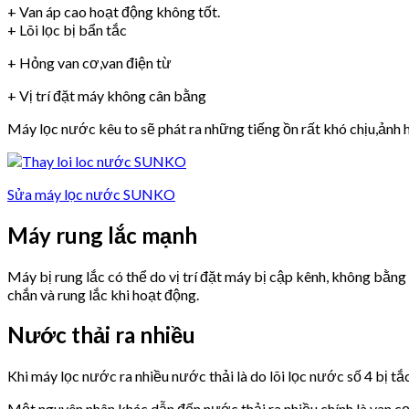
+ Van áp cao hoạt động không tốt.
+ Lõi lọc bị bẩn tắc
+ Hỏng van cơ,van điện từ
+ Vị trí đặt máy không cân bằng
Máy lọc nước kêu to sẽ phát ra những tiếng ồn rất khó chịu,ảnh h
Sửa máy lọc nước SUNKO
Máy rung lắc mạnh
Máy bị rung lắc có thể do vị trí đặt máy bị cập kênh, không bằn
chắn và rung lắc khi hoạt động.
Nước thải ra nhiều
Khi máy lọc nước ra nhiều nước thải là do lõi lọc nước số 4 bị tắ
Một nguyên nhân khác dẫn đến nước thải ra nhiều chính là van 