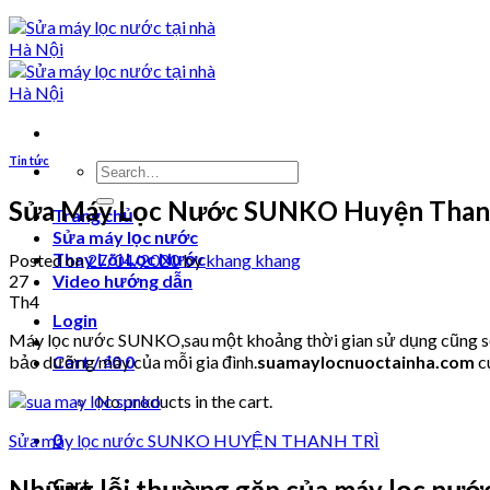
Tin tức
Search
for:
Sửa Máy Lọc Nước SUNKO Huyện Thanh
Trang chủ
Sửa máy lọc nước
Thay Lõi Lọc Nước
Posted on
27/04/2020
by
khang khang
27
Video hướng dẫn
Th4
Login
Máy lọc nước SUNKO,sau một khoảng thời gian sử dụng cũng sẽ p
bảo dưỡng máy của mỗi gia đình.
suamaylocnuoctainha.com
c
Cart /
₫
0
0
No products in the cart.
0
Sửa máy lọc nước SUNKO HUYỆN THANH TRÌ
Cart
Những lỗi thường gặp của máy lọc nư