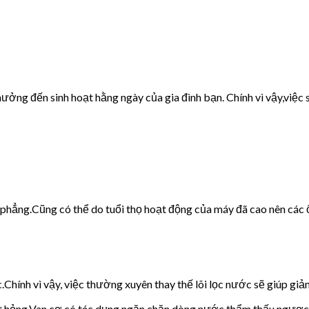
ưởng đến sinh hoạt hằng ngày của gia đình bạn. Chính vì vậy,việc s
g phẳng.Cũng có thể do tuổi thọ hoạt động của máy đã cao nên các 
c.Chính vì vậy, việc thường xuyên thay thế lõi lọc nước sẽ giúp giảm
cơ hỏng.Van cơ có tác dụng ngăn chặn dòng nước thẩm thấu ngược