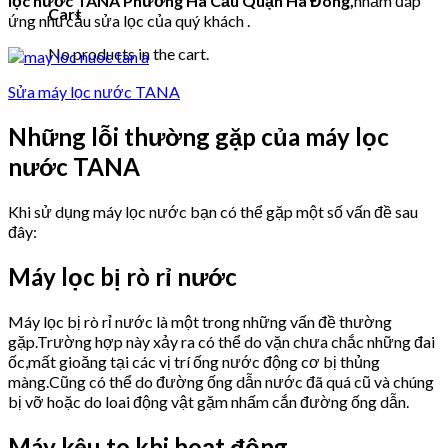
lọc nước TANA
Phường Hà Cầu Quận Hà Đông,
nhằm đáp
Cart
ứng nhu cầu sửa lọc của quý khách .
No products in the cart.
Sửa máy lọc nước TANA
Những lỗi thường gặp của máy lọc
nước TANA
Khi sử dụng máy lọc nước bạn có thể gặp một số vấn đề sau
đây:
Máy lọc bị rò rỉ nước
Máy lọc bị rò rỉ nước là một trong những vấn đề thường
gặp.Trường hợp này xảy ra có thể do vặn chưa chắc những đai
ốc,mất gioăng tại các vị trí ống nước động cơ bị thủng
màng.Cũng có thể do đường ống dẫn nước đã quá cũ và chúng
bị vỡ hoặc do loai động vật gặm nhấm cắn đường ống dẫn.
Máy kêu to khi hoạt động