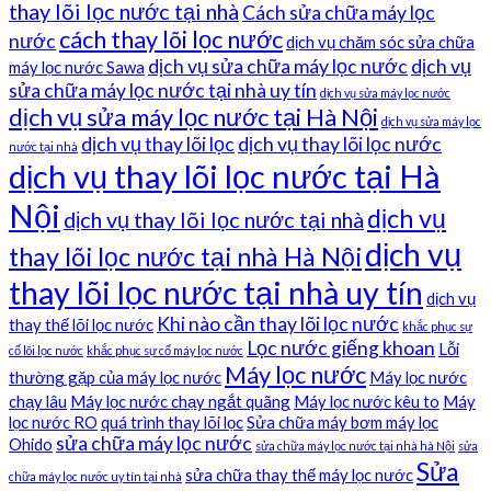
thay lõi lọc nước tại nhà
Cách sửa chữa máy lọc
cách thay lõi lọc nước
nước
dịch vụ chăm sóc sửa chữa
dịch vụ sửa chữa máy lọc nước
dịch vụ
máy lọc nước Sawa
sửa chữa máy lọc nước tại nhà uy tín
dịch vụ sửa máy lọc nước
dịch vụ sửa máy lọc nước tại Hà Nội
dịch vụ sửa máy lọc
dịch vụ thay lõi lọc
dịch vụ thay lõi lọc nước
nước tại nhà
dịch vụ thay lõi lọc nước tại Hà
Nội
dịch vụ
dịch vụ thay lõi lọc nước tại nhà
dịch vụ
thay lõi lọc nước tại nhà Hà Nội
thay lõi lọc nước tại nhà uy tín
dịch vụ
Khi nào cần thay lõi lọc nước
thay thế lõi lọc nước
khắc phục sự
Lọc nước giếng khoan
Lỗi
cố lõi lọc nước
khắc phục sự cố máy lọc nước
Máy lọc nước
thường gặp của máy lọc nước
Máy lọc nước
chạy lâu
Máy lọc nước chạy ngắt quãng
Máy lọc nước kêu to
Máy
lọc nước RO
quá trình thay lõi lọc
Sửa chữa máy bơm máy lọc
sửa chữa máy lọc nước
Ohido
sửa chữa máy lọc nước tại nhà hà Nội
sửa
Sửa
sửa chữa thay thế máy lọc nước
chữa máy lọc nước uy tín tại nhà