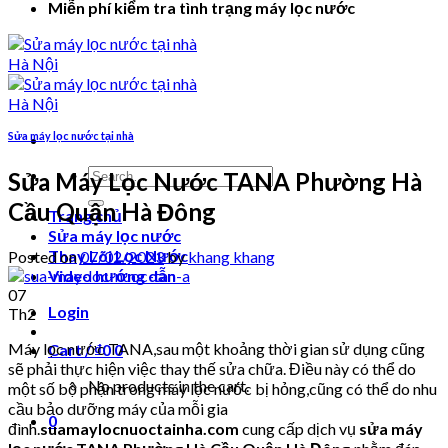
Miễn phí kiểm tra tình trạng máy lọc nước
Sửa máy lọc nước tại nhà
Search
Sửa Máy Lọc Nước TANA Phường Hà
for:
Cầu Quận Hà Đông
Trang chủ
Sửa máy lọc nước
Thay Lõi Lọc Nước
Posted on
07/02/2023
by
khang khang
Video hướng dẫn
07
Login
Th2
Máy lọc nước TANA,sau một khoảng thời gian sử dụng cũng
Cart /
₫
0
0
sẽ phải thực hiện việc thay thế sửa chữa. Điều này có thể do
No products in the cart.
một số bộ phận trong máy lọc nước bị hỏng,cũng có thể do nhu
cầu bảo dưỡng máy của mỗi gia
0
đình.
suamaylocnuoctainha.com
cung cấp dịch vụ
sửa máy