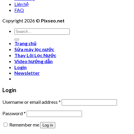
Liên hệ
FAQ
Copyright 2026 ©
Pixseo.net
Search
for:
Trang chủ
Sửa máy lọc nước
Thay Lõi Lọc Nước
Video hướng dẫn
Login
Newsletter
Login
Username or email address
*
Password
*
Remember me
Log in