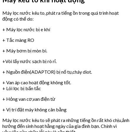
Máy lọc nước kêu to, phát ra tiếng ồn trong quá trình hoạt
động có thể do:
+ Máy lọc nước bị e khí
+ Tắc màng RO
+ Máy bơm bị mòn bi.
+Vòi lấy nước sạch bị rò rỉ.
+ Nguồn điện(ADAPTOR) bị nổ tụ,cháy diot.
+ Van áp cao hoạt động không tốt.
+ Lõi lọc bị bẩn tắc
+ Hỏng van cơ,van điện từ
+ Vị trí đặt máy không cân bằng
Máy lọc nước kêu to sẽ phát ra những tiếng ồn rất khó chịu,ảnh
hưởng đến sinh hoạt hằng ngày của gia đình bạn. Chính vì
vậy,việc sửa chữa lỗi này là cần thiết