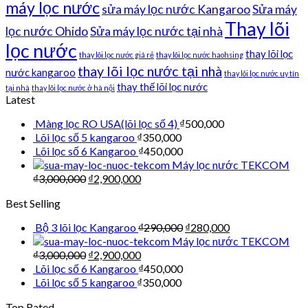
máy lọc nước
sửa máy lọc nước Kangaroo
Sửa máy
Thay lõi
lọc nước Ohido
Sửa máy lọc nước tại nhà
lọc nước
thay lõi lọc
thay lõi lọc nước giá rẻ
thay lõi lọc nước haohsing
thay lõi lọc nước tại nhà
nước kangaroo
thay lõi lọc nước uy tín
thay thế lõi lọc nước
tại nhà
thay lõi lọc nước ở hà nội
Latest
Màng lọc RO USA(lõi lọc số 4)
₫
500,000
Lõi lọc số 5 kangaroo
₫
350,000
Lõi lọc số 6 Kangaroo
₫
450,000
Máy lọc nước TEKCOM
₫
3,000,000
₫
2,900,000
Best Selling
Bộ 3 lõi lọc Kangaroo
₫
290,000
₫
280,000
Máy lọc nước TEKCOM
₫
3,000,000
₫
2,900,000
Lõi lọc số 6 Kangaroo
₫
450,000
Lõi lọc số 5 kangaroo
₫
350,000
Top Rated