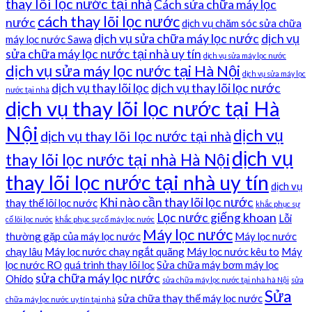
thay lõi lọc nước tại nhà
Cách sửa chữa máy lọc
cách thay lõi lọc nước
nước
dịch vụ chăm sóc sửa chữa
dịch vụ sửa chữa máy lọc nước
dịch vụ
máy lọc nước Sawa
sửa chữa máy lọc nước tại nhà uy tín
dịch vụ sửa máy lọc nước
dịch vụ sửa máy lọc nước tại Hà Nội
dịch vụ sửa máy lọc
dịch vụ thay lõi lọc
dịch vụ thay lõi lọc nước
nước tại nhà
dịch vụ thay lõi lọc nước tại Hà
Nội
dịch vụ
dịch vụ thay lõi lọc nước tại nhà
dịch vụ
thay lõi lọc nước tại nhà Hà Nội
thay lõi lọc nước tại nhà uy tín
dịch vụ
Khi nào cần thay lõi lọc nước
thay thế lõi lọc nước
khắc phục sự
Lọc nước giếng khoan
Lỗi
cố lõi lọc nước
khắc phục sự cố máy lọc nước
Máy lọc nước
thường gặp của máy lọc nước
Máy lọc nước
chạy lâu
Máy lọc nước chạy ngắt quãng
Máy lọc nước kêu to
Máy
lọc nước RO
quá trình thay lõi lọc
Sửa chữa máy bơm máy lọc
sửa chữa máy lọc nước
Ohido
sửa chữa máy lọc nước tại nhà hà Nội
sửa
Sửa
sửa chữa thay thế máy lọc nước
chữa máy lọc nước uy tín tại nhà