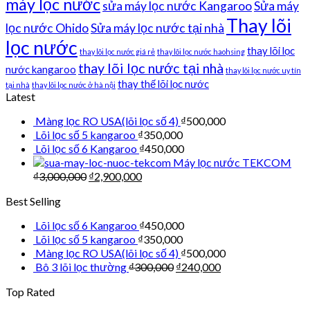
máy lọc nước
sửa máy lọc nước Kangaroo
Sửa máy
Thay lõi
lọc nước Ohido
Sửa máy lọc nước tại nhà
lọc nước
thay lõi lọc
thay lõi lọc nước giá rẻ
thay lõi lọc nước haohsing
thay lõi lọc nước tại nhà
nước kangaroo
thay lõi lọc nước uy tín
thay thế lõi lọc nước
tại nhà
thay lõi lọc nước ở hà nội
Latest
Màng lọc RO USA(lõi lọc số 4)
₫
500,000
Lõi lọc số 5 kangaroo
₫
350,000
Lõi lọc số 6 Kangaroo
₫
450,000
Máy lọc nước TEKCOM
₫
3,000,000
₫
2,900,000
Best Selling
Lõi lọc số 6 Kangaroo
₫
450,000
Lõi lọc số 5 kangaroo
₫
350,000
Màng lọc RO USA(lõi lọc số 4)
₫
500,000
Bô 3 lõi lọc thường
₫
300,000
₫
240,000
Top Rated