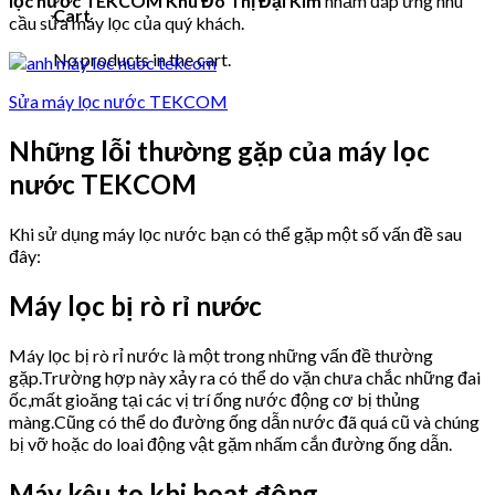
lọc nước TEKCOM Khu Đô Thị Đại Kim
nhằm đáp ứng nhu
Cart
cầu sửa máy lọc của quý khách.
No products in the cart.
Sửa máy lọc nước TEKCOM
Những lỗi thường gặp của máy lọc
nước TEKCOM
Khi sử dụng máy lọc nước bạn có thể gặp một số vấn đề sau
đây:
Máy lọc bị rò rỉ nước
Máy lọc bị rò rỉ nước là một trong những vấn đề thường
gặp.Trường hợp này xảy ra có thể do vặn chưa chắc những đai
ốc,mất gioăng tại các vị trí ống nước động cơ bị thủng
màng.Cũng có thể do đường ống dẫn nước đã quá cũ và chúng
bị vỡ hoặc do loai động vật gặm nhấm cắn đường ống dẫn.
Máy kêu to khi hoạt động