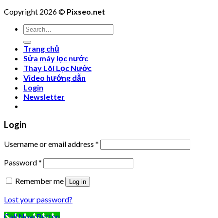
Copyright 2026 ©
Pixseo.net
Search
for:
Trang chủ
Sửa máy lọc nước
Thay Lõi Lọc Nước
Video hướng dẫn
Login
Newsletter
Login
Username or email address
*
Password
*
Remember me
Log in
Lost your password?
Call Now Button