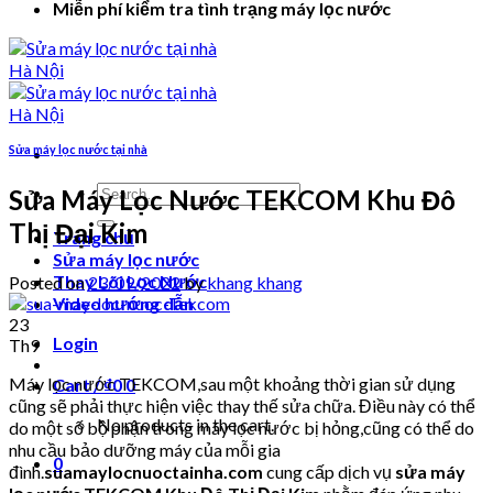
Miễn phí kiểm tra tình trạng máy lọc nước
Sửa máy lọc nước tại nhà
Search
Sửa Máy Lọc Nước TEKCOM Khu Đô
for:
Thị Đại Kim
Trang chủ
Sửa máy lọc nước
Thay Lõi Lọc Nước
Posted on
23/09/2022
by
khang khang
Video hướng dẫn
23
Login
Th9
Máy lọc nước TEKCOM,sau một khoảng thời gian sử dụng
Cart /
₫
0
0
cũng sẽ phải thực hiện việc thay thế sửa chữa. Điều này có thể
No products in the cart.
do một số bộ phận trong máy lọc nước bị hỏng,cũng có thể do
nhu cầu bảo dưỡng máy của mỗi gia
0
đình.
suamaylocnuoctainha.com
cung cấp dịch vụ
sửa máy