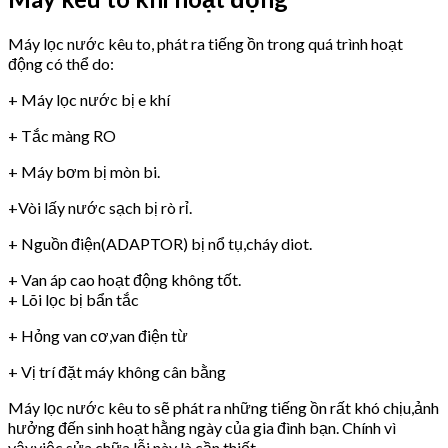
Máy lọc nước kêu to, phát ra tiếng ồn trong quá trình hoạt
động có thể do:
+ Máy lọc nước bị e khí
+ Tắc màng RO
+ Máy bơm bị mòn bi.
+Vòi lấy nước sạch bị rò rỉ.
+ Nguồn điện(ADAPTOR) bị nổ tụ,cháy diot.
+ Van áp cao hoạt động không tốt.
+ Lõi lọc bị bẩn tắc
+ Hỏng van cơ,van điện từ
+ Vị trí đặt máy không cân bằng
Máy lọc nước kêu to sẽ phát ra những tiếng ồn rất khó chịu,ảnh
hưởng đến sinh hoạt hằng ngày của gia đình bạn. Chính vì
vậy,việc sửa chữa lỗi này là cần thiết