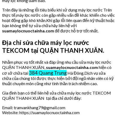
máy lọc không đảm bảo.
Trên đây là những lỗi tiêu biểu khi sử dụng máy lọc nước Trên
thực tế,máy lọc nước còn gặp nhiều vấn đề khác khiến cho việc
hoạt động gặp khó khăn.Khi gặp lỗi liên quan đến kỹ thuật hoặc
bạn không thể tự sửa chữa hãy liên hệ với
suamaylocnuoctainha.com
để được hỗ trợ tốt nhất.
Địa chỉ sửa chữa máy lọc nước
TEKCOM tại QUẬN THANH XUÂN.
Nhằm phục vụ tốt nhất và đáp ứng nhu cầu sửa máy lọc nước
QUẬN THANH XUÂN,
suamaylocnuoctainha.com
hiện có
384 Quang Trung
cơ sở chữa tại
Hà Đông.Dịch vụ sửa
chữa của chúng tôi được thực hiện bởi đội ngũ nhân viên có kỹ
thuật chuyên môn cũng như tinh thần trách nhiệm cao.
Gia đình bạn có thể liên hệ sửa chữa máy lọc nước TEKCOM
QUẬN THANH XUÂN tại địa chỉ dưới đây:
Email: tranvankhang79@gmail.com
Website: https://suamaylocnuoctainha.com