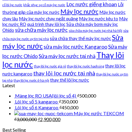
Lọc nước giếng khoan
Lỗi
cố lõi lọc nước
khắc phục sự cố máy lọc nước
Máy lọc nước
thường gặp của máy lọc nước
Máy lọc nước
chạy lâu
Máy lọc nước chạy ngắt quãng
Máy lọc nước kêu to
Máy
lọc nước RO
quá trình thay lõi lọc
Sửa chữa máy bơm máy lọc
sửa chữa máy lọc nước
Ohido
sửa chữa máy lọc nước tại nhà hà Nội
sửa
Sửa
sửa chữa thay thế máy lọc nước
chữa máy lọc nước uy tín tại nhà
máy lọc nước
sửa máy lọc nước Kangaroo
Sửa máy
Thay lõi
lọc nước Ohido
Sửa máy lọc nước tại nhà
lọc nước
thay lõi lọc
thay lõi lọc nước giá rẻ
thay lõi lọc nước haohsing
thay lõi lọc nước tại nhà
nước kangaroo
thay lõi lọc nước uy tín
thay thế lõi lọc nước
tại nhà
thay lõi lọc nước ở hà nội
Latest
Màng lọc RO USA(lõi lọc số 4)
₫
500,000
Lõi lọc số 5 kangaroo
₫
350,000
Lõi lọc số 6 Kangaroo
₫
450,000
Máy lọc nước TEKCOM
₫
3,000,000
₫
2,900,000
Best Selling