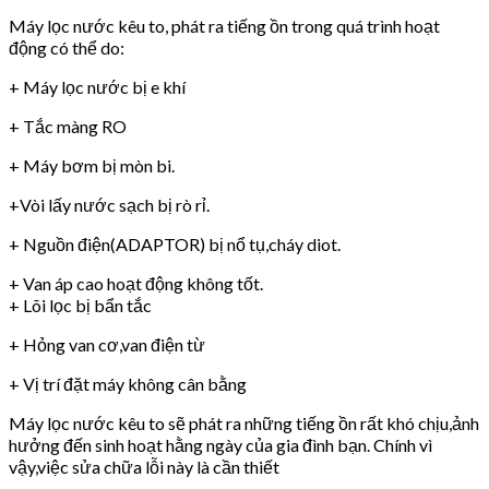
Máy lọc nước kêu to, phát ra tiếng ồn trong quá trình hoạt
động có thể do:
+ Máy lọc nước bị e khí
+ Tắc màng RO
+ Máy bơm bị mòn bi.
+Vòi lấy nước sạch bị rò rỉ.
+ Nguồn điện(ADAPTOR) bị nổ tụ,cháy diot.
+ Van áp cao hoạt động không tốt.
+ Lõi lọc bị bẩn tắc
+ Hỏng van cơ,van điện từ
+ Vị trí đặt máy không cân bằng
Máy lọc nước kêu to sẽ phát ra những tiếng ồn rất khó chịu,ảnh
hưởng đến sinh hoạt hằng ngày của gia đình bạn. Chính vì
vậy,việc sửa chữa lỗi này là cần thiết