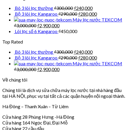
Bô 3 lõi lọc thường
₫
300,000
₫
240,000
Bộ 3 lõi lọc Kangaroo
₫
290,000
₫
280,000
Máy lọc nước TEKCOM
₫
3,000,000
₫
2,900,000
Lõi lọc số 6 Kangaroo
₫
450,000
Top Rated
Bô 3 lõi lọc thường
₫
300,000
₫
240,000
Bộ 3 lõi lọc Kangaroo
₫
290,000
₫
280,000
Máy lọc nước TEKCOM
₫
3,000,000
₫
2,900,000
Về chúng tôi
Chúng tôi là dịch vụ sửa chữa máy lọc nước tại nhà hàng đầu
tại HÀ NỘI, phục vụ tại tất cả các quận huyện nội ngoại thành.
Hà Đông – Thanh Xuân – Từ Liêm
Cửa hàng 28 Phùng Hưng -Hà Đông
Cửa hàng 164 Ngọc Đại, Đại Mỗ
Cửa hàng 22 cầu dậu