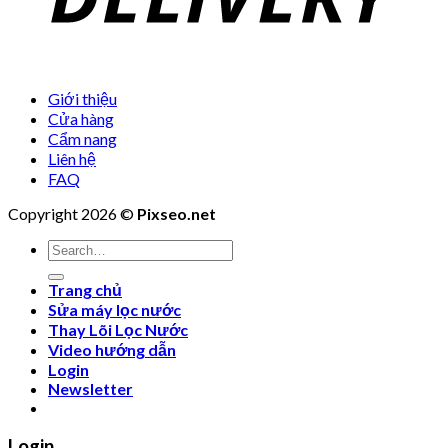
Giới thiệu
Cửa hàng
Cẩm nang
Liên hệ
FAQ
Copyright 2026 ©
Pixseo.net
Search
for:
Trang chủ
Sửa máy lọc nước
Thay Lõi Lọc Nước
Video hướng dẫn
Login
Newsletter
Login