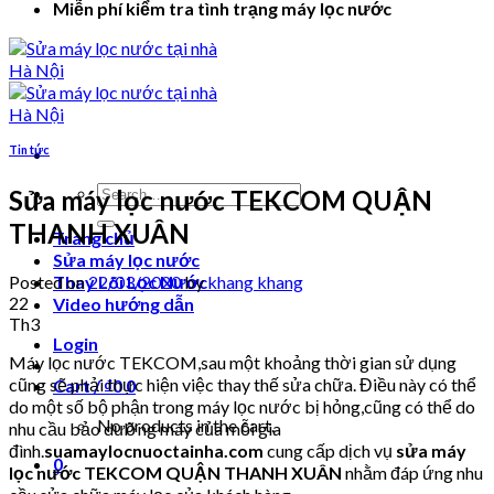
Miễn phí kiểm tra tình trạng máy lọc nước
Tin tức
Search
Sửa máy lọc nước TEKCOM QUẬN
for:
THANH XUÂN
Trang chủ
Sửa máy lọc nước
Posted on
22/03/2020
by
khang khang
Thay Lõi Lọc Nước
22
Video hướng dẫn
Th3
Login
Máy lọc nước TEKCOM,sau một khoảng thời gian sử dụng
cũng sẽ phải thực hiện việc thay thế sửa chữa. Điều này có thể
Cart /
₫
0
0
do một số bộ phận trong máy lọc nước bị hỏng,cũng có thể do
No products in the cart.
nhu cầu bảo dưỡng máy của mỗi gia
đình.
suamaylocnuoctainha.com
cung cấp dịch vụ
sửa máy
0
lọc nước TEKCOM QUẬN THANH XUÂN
nhằm đáp ứng nhu