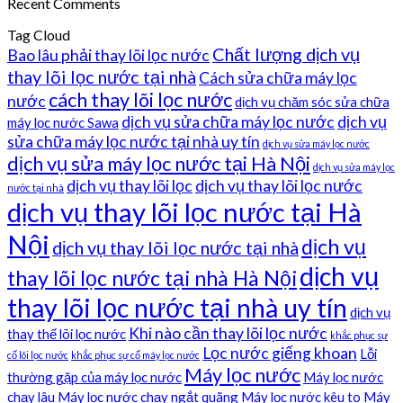
Recent Comments
Tag Cloud
Chất lượng dịch vụ
Bao lâu phải thay lõi lọc nước
thay lõi lọc nước tại nhà
Cách sửa chữa máy lọc
cách thay lõi lọc nước
nước
dịch vụ chăm sóc sửa chữa
dịch vụ sửa chữa máy lọc nước
dịch vụ
máy lọc nước Sawa
sửa chữa máy lọc nước tại nhà uy tín
dịch vụ sửa máy lọc nước
dịch vụ sửa máy lọc nước tại Hà Nội
dịch vụ sửa máy lọc
dịch vụ thay lõi lọc
dịch vụ thay lõi lọc nước
nước tại nhà
dịch vụ thay lõi lọc nước tại Hà
Nội
dịch vụ
dịch vụ thay lõi lọc nước tại nhà
dịch vụ
thay lõi lọc nước tại nhà Hà Nội
thay lõi lọc nước tại nhà uy tín
dịch vụ
Khi nào cần thay lõi lọc nước
thay thế lõi lọc nước
khắc phục sự
Lọc nước giếng khoan
Lỗi
cố lõi lọc nước
khắc phục sự cố máy lọc nước
Máy lọc nước
thường gặp của máy lọc nước
Máy lọc nước
chạy lâu
Máy lọc nước chạy ngắt quãng
Máy lọc nước kêu to
Máy