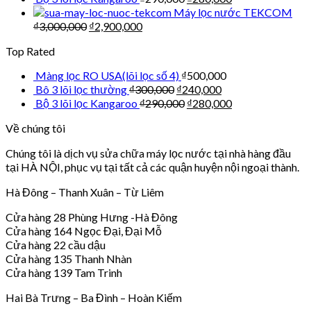
Máy lọc nước TEKCOM
₫
3,000,000
₫
2,900,000
Top Rated
Màng lọc RO USA(lõi lọc số 4)
₫
500,000
Bô 3 lõi lọc thường
₫
300,000
₫
240,000
Bộ 3 lõi lọc Kangaroo
₫
290,000
₫
280,000
Về chúng tôi
Chúng tôi là dịch vụ sửa chữa máy lọc nước tại nhà hàng đầu
tại HÀ NỘI, phục vụ tại tất cả các quận huyện nội ngoại thành.
Hà Đông – Thanh Xuân – Từ Liêm
Cửa hàng 28 Phùng Hưng -Hà Đông
Cửa hàng 164 Ngọc Đại, Đại Mỗ
Cửa hàng 22 cầu dậu
Cửa hàng 135 Thanh Nhàn
Cửa hàng 139 Tam Trinh
Hai Bà Trưng – Ba Đình – Hoàn Kiếm