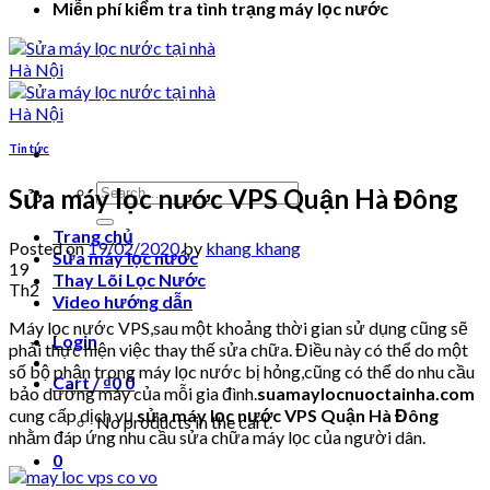
Miễn phí kiểm tra tình trạng máy lọc nước
Tin tức
Search
Sửa máy lọc nước VPS Quận Hà Đông
for:
Trang chủ
Posted on
19/02/2020
by
khang khang
Sửa máy lọc nước
19
Thay Lõi Lọc Nước
Th2
Video hướng dẫn
Máy lọc nước VPS,sau một khoảng thời gian sử dụng cũng sẽ
Login
phải thực hiện việc thay thế sửa chữa. Điều này có thể do một
số bộ phận trong máy lọc nước bị hỏng,cũng có thể do nhu cầu
Cart /
₫
0
0
bảo dưỡng máy của mỗi gia đình.
suamaylocnuoctainha.com
cung cấp dịch vụ
sửa máy lọc nước VPS Quận Hà Đông
No products in the cart.
nhằm đáp ứng nhu cầu sửa chữa máy lọc của người dân.
0