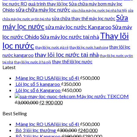
lọc nước RO
quá trình thay lõi lọc
Sửa chữa máy bơm máy lọc
sửa chữa máy lọc nước
Ohido
sửa chữa máy lọc nước tại nhà hà Nội
sửa
Sửa
sửa chữa thay thế máy lọc nước
chữa máy lọc nước uy tín tại nhà
máy lọc nước
sửa máy lọc nước Kangaroo
Sửa máy
Thay lõi
lọc nước Ohido
Sửa máy lọc nước tại nhà
lọc nước
thay lõi lọc
thay lõi lọc nước giá rẻ
thay lõi lọc nước haohsing
thay lõi lọc nước tại nhà
nước kangaroo
thay lõi lọc nước uy tín
thay thế lõi lọc nước
tại nhà
thay lõi lọc nước ở hà nội
Latest
Màng lọc RO USA(lõi lọc số 4)
₫
500,000
Lõi lọc số 5 kangaroo
₫
350,000
Lõi lọc số 6 Kangaroo
₫
450,000
Máy lọc nước TEKCOM
₫
3,000,000
₫
2,900,000
Best Selling
Màng lọc RO USA(lõi lọc số 4)
₫
500,000
Bô 3 lõi lọc thường
₫
300,000
₫
240,000
Bộ 3 lõi lọc Kangaroo
₫
290,000
₫
280,000