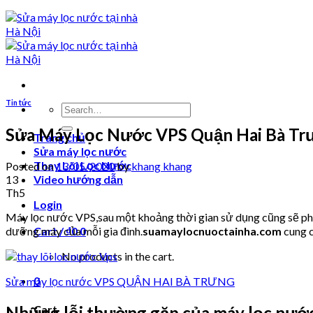
Tin tức
Search
for:
Sửa Máy Lọc Nước VPS Quận Hai Bà Tr
Trang chủ
Sửa máy lọc nước
Thay Lõi Lọc Nước
Posted on
13/05/2020
by
khang khang
13
Video hướng dẫn
Th5
Login
Máy lọc nước VPS,sau một khoảng thời gian sử dụng cũng sẽ phải
dưỡng máy của mỗi gia đình.
suamaylocnuoctainha.com
cung c
Cart /
₫
0
0
No products in the cart.
0
Sửa máy lọc nước VPS QUẬN HAI BÀ TRƯNG
Cart
Những lỗi thường gặp của máy lọc nướ