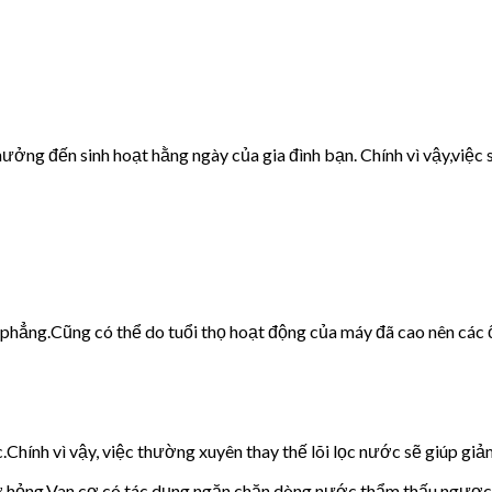
ưởng đến sinh hoạt hằng ngày của gia đình bạn. Chính vì vậy,việc s
g phẳng.Cũng có thể do tuổi thọ hoạt động của máy đã cao nên các 
c.Chính vì vậy, việc thường xuyên thay thế lõi lọc nước sẽ giúp giảm
cơ hỏng.Van cơ có tác dụng ngăn chặn dòng nước thẩm thấu ngược