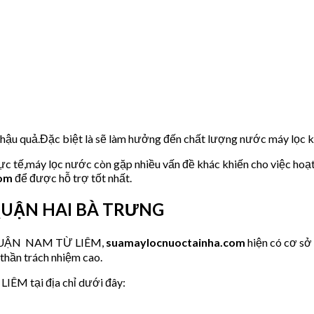
u hậu quả.Đặc biệt là sẽ làm hưởng đến chất lượng nước máy lọc
hực tế,máy lọc nước còn gặp nhiều vấn đề khác khiến cho việc hoạ
com
để được hỗ trợ tốt nhất.
ại QUẬN HAI BÀ TRƯNG
ớc QUẬN NAM TỪ LIÊM,
suamaylocnuoctainha.com
hiện có cơ s
 thần trách nhiệm cao.
LIÊM tại địa chỉ dưới đây: