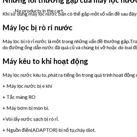
No products in the cart.
Khi sử dụng máy lọc nước bạn có thể gặp một số vấn đề sau đây
Máy lọc bị rò rỉ nước
Máy lọc bị rò rỉ nước là một trong những vấn đề thường gặp.Trư
do đường ống dẫn nước đã quá cũ và chúng bị vỡ hoặc do loai 
Máy kêu to khi hoạt động
Máy lọc nước kêu to, phát ra tiếng ồn trong quá trình hoạt động 
+ Máy lọc nước bị e khí
+ Tắc màng RO
+ Máy bơm bị mòn bi.
+Vòi lấy nước sạch bị rò rỉ.
+ Nguồn điện(ADAPTOR) bị nổ tụ,cháy diot.