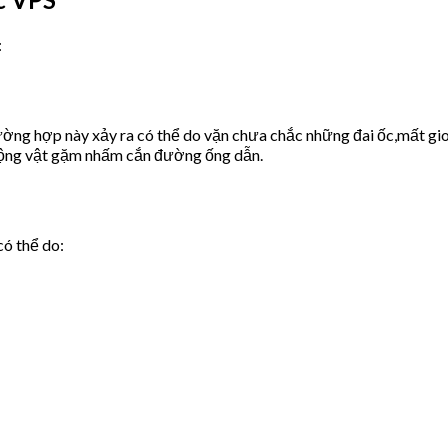
:
ờng hợp này xảy ra có thể do vặn chưa chắc những đai ốc,mất gio
động vật gặm nhấm cắn đường ống dẫn.
có thể do: