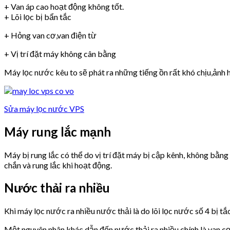
+ Van áp cao hoạt động không tốt.
+ Lõi lọc bị bẩn tắc
+ Hỏng van cơ,van điện từ
+ Vị trí đặt máy không cân bằng
Máy lọc nước kêu to sẽ phát ra những tiếng ồn rất khó chịu,ảnh h
Sửa máy lọc nước VPS
Máy rung lắc mạnh
Máy bị rung lắc có thể do vị trí đặt máy bị cập kênh, không bằn
chắn và rung lắc khi hoạt động.
Nước thải ra nhiều
Khi máy lọc nước ra nhiều nước thải là do lõi lọc nước số 4 bị tắ
Một nguyên nhân khác dẫn đến nước thải ra nhiều chính là van 