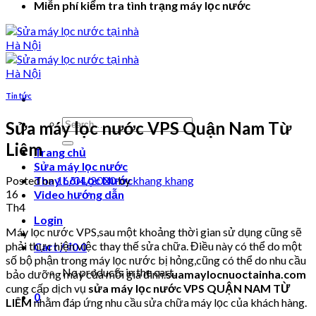
Miễn phí kiểm tra tình trạng máy lọc nước
Tin tức
Search
Sửa máy lọc nước VPS Quận Nam Từ
for:
Liêm
Trang chủ
Sửa máy lọc nước
Posted on
16/04/2020
by
khang khang
Thay Lõi Lọc Nước
16
Video hướng dẫn
Th4
Login
Máy lọc nước VPS,sau một khoảng thời gian sử dụng cũng sẽ
phải thực hiện việc thay thế sửa chữa. Điều này có thể do một
Cart /
₫
0
0
số bộ phận trong máy lọc nước bị hỏng,cũng có thể do nhu cầu
No products in the cart.
bảo dưỡng máy của mỗi gia đình.
suamaylocnuoctainha.com
cung cấp dịch vụ
sửa máy lọc nước VPS QUẬN NAM TỪ
0
LIÊM
nhằm đáp ứng nhu cầu sửa chữa máy lọc của khách hàng.