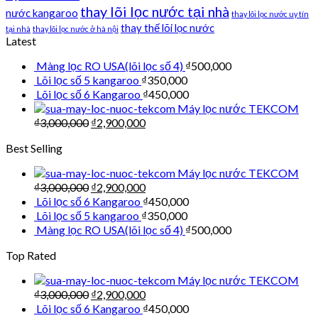
thay lõi lọc nước tại nhà
nước kangaroo
thay lõi lọc nước uy tín
thay thế lõi lọc nước
tại nhà
thay lõi lọc nước ở hà nội
Latest
Màng lọc RO USA(lõi lọc số 4)
₫
500,000
Lõi lọc số 5 kangaroo
₫
350,000
Lõi lọc số 6 Kangaroo
₫
450,000
Máy lọc nước TEKCOM
₫
3,000,000
₫
2,900,000
Best Selling
Máy lọc nước TEKCOM
₫
3,000,000
₫
2,900,000
Lõi lọc số 6 Kangaroo
₫
450,000
Lõi lọc số 5 kangaroo
₫
350,000
Màng lọc RO USA(lõi lọc số 4)
₫
500,000
Top Rated
Máy lọc nước TEKCOM
₫
3,000,000
₫
2,900,000
Lõi lọc số 6 Kangaroo
₫
450,000