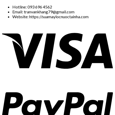
Hotline: 093 696 4562
Email: tranvankhang79@gmail.com
Website: https://suamaylocnuoctainha.com