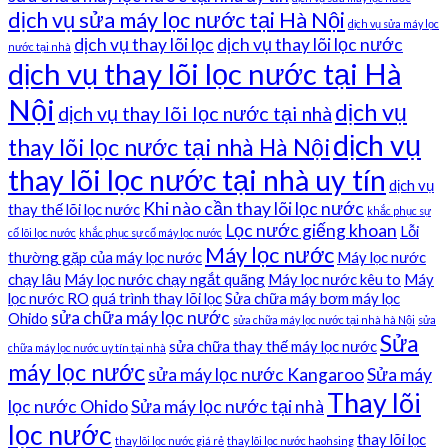
dịch vụ sửa máy lọc nước tại Hà Nội
dịch vụ sửa máy lọc
dịch vụ thay lõi lọc
dịch vụ thay lõi lọc nước
nước tại nhà
dịch vụ thay lõi lọc nước tại Hà
Nội
dịch vụ
dịch vụ thay lõi lọc nước tại nhà
dịch vụ
thay lõi lọc nước tại nhà Hà Nội
thay lõi lọc nước tại nhà uy tín
dịch vụ
Khi nào cần thay lõi lọc nước
thay thế lõi lọc nước
khắc phục sự
Lọc nước giếng khoan
Lỗi
cố lõi lọc nước
khắc phục sự cố máy lọc nước
Máy lọc nước
thường gặp của máy lọc nước
Máy lọc nước
chạy lâu
Máy lọc nước chạy ngắt quãng
Máy lọc nước kêu to
Máy
lọc nước RO
quá trình thay lõi lọc
Sửa chữa máy bơm máy lọc
sửa chữa máy lọc nước
Ohido
sửa chữa máy lọc nước tại nhà hà Nội
sửa
Sửa
sửa chữa thay thế máy lọc nước
chữa máy lọc nước uy tín tại nhà
máy lọc nước
sửa máy lọc nước Kangaroo
Sửa máy
Thay lõi
lọc nước Ohido
Sửa máy lọc nước tại nhà
lọc nước
thay lõi lọc
thay lõi lọc nước giá rẻ
thay lõi lọc nước haohsing