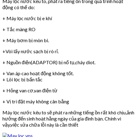
Máy lọc nước kêu to, phát ra tiếng ồn trong quá trình hoạt
động có thể do:
+ Máy lọc nước bị e khí
+ Tắc màng RO
+ Máy bơm bị mòn bi.
+Vòi lấy nước sạch bị rò rỉ.
+ Nguồn điện(ADAPTOR) bị nổ tụ,cháy diot.
+ Van áp cao hoạt động không tốt.
+ Lõi lọc bị bẩn tắc
+ Hỏng van cơ,van điện từ
+ Vị trí đặt máy không cân bằng
Máy lọc nước kêu to sẽ phát ra những tiếng ồn rất khó chịu,ảnh
hưởng đến sinh hoạt hằng ngày của gia đình bạn. Chính vì
vậy,việc sửa chữa lỗi này là cần thiết