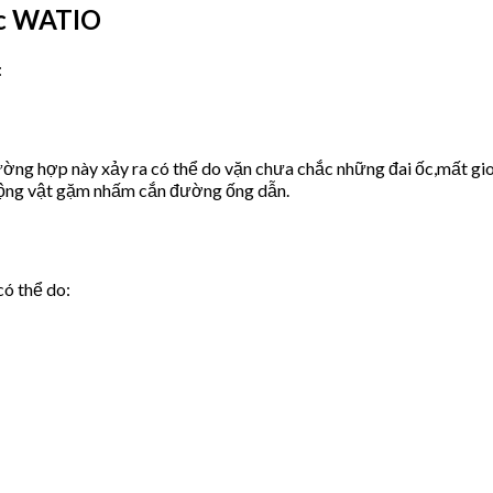
ớc WATIO
:
ờng hợp này xảy ra có thể do vặn chưa chắc những đai ốc,mất gio
động vật gặm nhấm cắn đường ống dẫn.
có thể do: