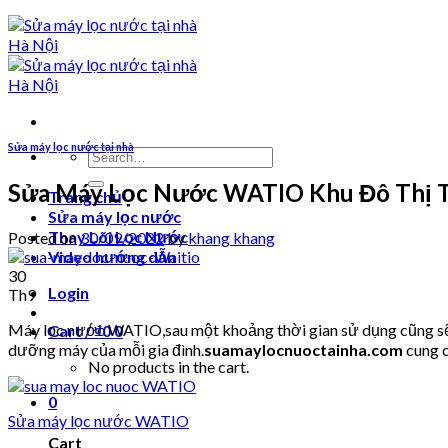
Sửa máy lọc nước tại nhà
Search
for:
Sửa Máy Lọc Nước WATIO Khu Đô Thị 
Trang chủ
Sửa máy lọc nước
Thay Lõi Lọc Nước
Posted on
30/09/2022
by
khang khang
Video hướng dẫn
30
Login
Th9
Máy lọc nước WATIO,sau một khoảng thời gian sử dụng cũng sẽ p
Cart /
₫
0
0
dưỡng máy của mỗi gia đình.
suamaylocnuoctainha.com
cung c
No products in the cart.
0
Sửa máy lọc nước WATIO
Cart