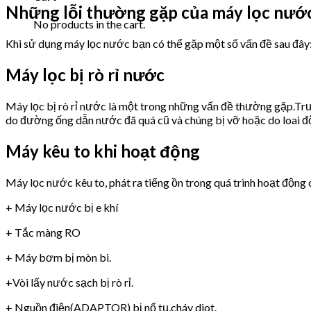
Những lỗi thường gặp của máy lọc nư
No products in the cart.
Khi sử dụng máy lọc nước bạn có thể gặp một số vấn đề sau đây
Máy lọc bị rò rỉ nước
Máy lọc bị rò rỉ nước là một trong những vấn đề thường gặp.Trư
do đường ống dẫn nước đã quá cũ và chúng bị vỡ hoặc do loai 
Máy kêu to khi hoạt động
Máy lọc nước kêu to, phát ra tiếng ồn trong quá trình hoạt động 
+ Máy lọc nước bị e khí
+ Tắc màng RO
+ Máy bơm bị mòn bi.
+Vòi lấy nước sạch bị rò rỉ.
+ Nguồn điện(ADAPTOR) bị nổ tụ,cháy diot.