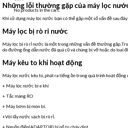
Những lỗi thường gặp của máy lọc nư
No products in the cart.
Khi sử dụng máy lọc nước bạn có thể gặp một số vấn đề sau đây
Máy lọc bị rò rỉ nước
Máy lọc bị rò rỉ nước là một trong những vấn đề thường gặp.Trư
do đường ống dẫn nước đã quá cũ và chúng bị vỡ hoặc do loai 
Máy kêu to khi hoạt động
Máy lọc nước kêu to, phát ra tiếng ồn trong quá trình hoạt động 
+ Máy lọc nước bị e khí
+ Tắc màng RO
+ Máy bơm bị mòn bi.
+Vòi lấy nước sạch bị rò rỉ.
+ Nguồn điện(ADAPTOR) bị nổ tụ,cháy diot.