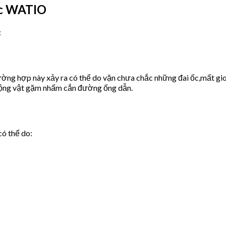
ớc WATIO
:
ờng hợp này xảy ra có thể do vặn chưa chắc những đai ốc,mất gio
động vật gặm nhấm cắn đường ống dẫn.
có thể do: