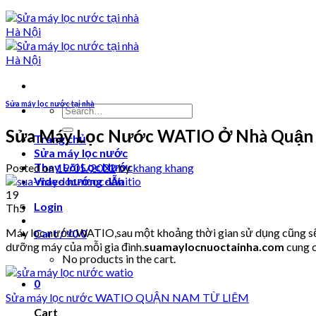
Sửa máy lọc nước tại nhà
Search
for:
Sửa Máy Lọc Nước WATIO Ở Nhà Quận
Trang chủ
Sửa máy lọc nước
Thay Lõi Lọc Nước
Posted on
19/05/2022
by
khang khang
Video hướng dẫn
19
Login
Th5
Máy lọc nước WATIO,sau một khoảng thời gian sử dụng cũng sẽ p
Cart /
₫
0
0
dưỡng máy của mỗi gia đình.
suamaylocnuoctainha.com
cung c
No products in the cart.
0
Sửa máy lọc nước WATIO QUẬN NAM TỪ LIÊM
Cart