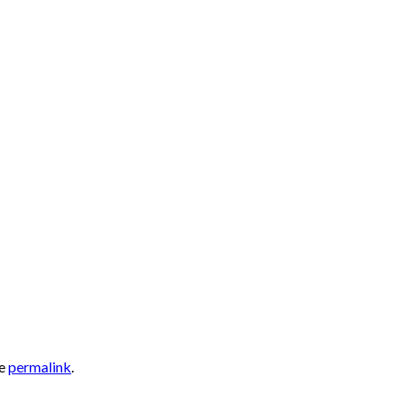
he
permalink
.