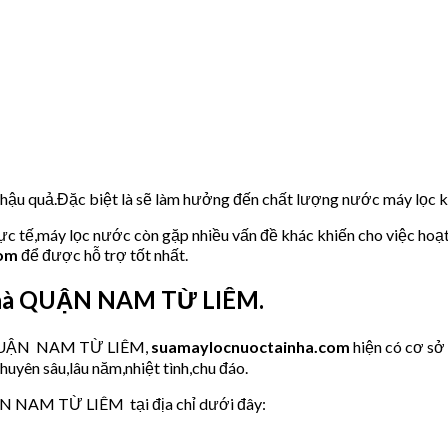
u hậu quả.Đặc biệt là sẽ làm hưởng đến chất lượng nước máy lọc
hực tế,máy lọc nước còn gặp nhiều vấn đề khác khiến cho việc hoạ
com
để được hỗ trợ tốt nhất.
Nhà QUẬN NAM TỪ LIÊM.
ớc QUẬN NAM TỪ LIÊM,
suamaylocnuoctainha.com
hiện có cơ s
huyên sâu,lâu năm,nhiệt tình,chu đáo.
ẬN NAM TỪ LIÊM tại địa chỉ dưới đây: