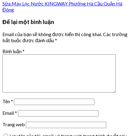
Sửa Máy Lọc Nước KINGWAY Phường Hà Cầu Quận Hà
Đông
Để lại một bình luận
Email của bạn sẽ không được hiển thị công khai.
Các trường
bắt buộc được đánh dấu
*
Bình luận
*
Tên
*
Email
*
Trang web
Lưu tên của tôi, email, và trang web trong trình duyệt này