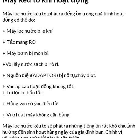
Máy lọc nước kêu to, phát ra tiếng ồn trong quá trình hoạt
động có thể do:
+ Máy lọc nước bị e khí
+ Tắc màng RO
+ Máy bơm bị mòn bi.
+Vòi lấy nước sạch bị rò rỉ.
+ Nguồn điện(ADAPTOR) bị nổ tụ,cháy diot.
+ Van áp cao hoạt động không tốt.
+ Lõi lọc bị bẩn tắc
+ Hỏng van cơ,van điện từ
+ Vị trí đặt máy không cân bằng
Máy lọc nước kêu to sẽ phát ra những tiếng ồn rất khó chịu,ảnh
hưởng đến sinh hoạt hằng ngày của gia đình bạn. Chính vì
vậy,việc sửa chữa lỗi này là cần thiết