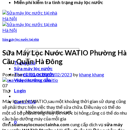
Miễn phí kiểm tra tình trạng máy lọc nước
Sửa máy lọc nước tại nhà
Search
Sửa Máy Lọc Nước WATIO Phường Hà
for:
Cầu Quận Hà Đông
Trang chủ
Sửa máy lọc nước
Thay Lõi Lọc Nước
Posted on
07/02/2023
07/02/2023
by
khang khang
Video hướng dẫn
07
Login
Th2
Máy lọc nước WATIO,sau một khoảng thời gian sử dụng cũng
Cart /
₫
0
0
sẽ phải thực hiện việc thay thế sửa chữa. Điều này có thể do
No products in the cart.
một số bộ phận trong máy lọc nước bị hỏng,cũng có thể do nhu
cầu bảo dưỡng máy của mỗi gia
0
đình.
suamaylocnuoctainha.com
cung cấp dịch vụ
sửa máy