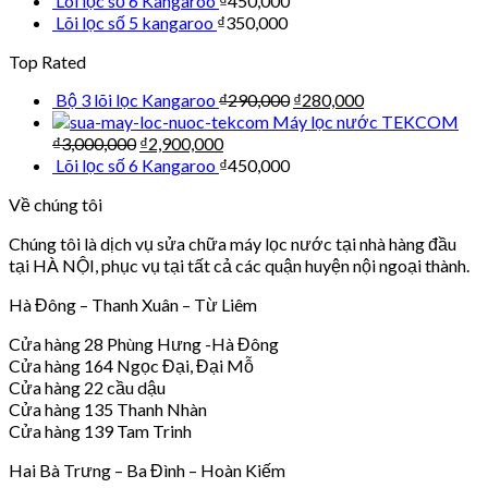
Lõi lọc số 6 Kangaroo
₫
450,000
Lõi lọc số 5 kangaroo
₫
350,000
Top Rated
Bộ 3 lõi lọc Kangaroo
₫
290,000
₫
280,000
Máy lọc nước TEKCOM
₫
3,000,000
₫
2,900,000
Lõi lọc số 6 Kangaroo
₫
450,000
Về chúng tôi
Chúng tôi là dịch vụ sửa chữa máy lọc nước tại nhà hàng đầu
tại HÀ NỘI, phục vụ tại tất cả các quận huyện nội ngoại thành.
Hà Đông – Thanh Xuân – Từ Liêm
Cửa hàng 28 Phùng Hưng -Hà Đông
Cửa hàng 164 Ngọc Đại, Đại Mỗ
Cửa hàng 22 cầu dậu
Cửa hàng 135 Thanh Nhàn
Cửa hàng 139 Tam Trinh
Hai Bà Trưng – Ba Đình – Hoàn Kiếm