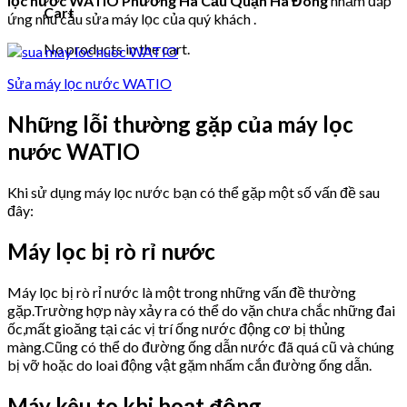
lọc nước WATIO Phường Hà Cầu Quận Hà Đông
nhằm đáp
Cart
ứng nhu cầu sửa máy lọc của quý khách .
No products in the cart.
Sửa máy lọc nước WATIO
Những lỗi thường gặp của máy lọc
nước WATIO
Khi sử dụng máy lọc nước bạn có thể gặp một số vấn đề sau
đây:
Máy lọc bị rò rỉ nước
Máy lọc bị rò rỉ nước là một trong những vấn đề thường
gặp.Trường hợp này xảy ra có thể do vặn chưa chắc những đai
ốc,mất gioăng tại các vị trí ống nước động cơ bị thủng
màng.Cũng có thể do đường ống dẫn nước đã quá cũ và chúng
bị vỡ hoặc do loai động vật gặm nhấm cắn đường ống dẫn.
Máy kêu to khi hoạt động