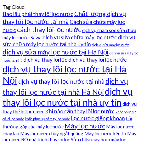
Tag Cloud
Chất lượng dịch vụ
Bao lâu phải thay lõi lọc nước
thay lõi lọc nước tại nhà
Cách sửa chữa máy lọc
cách thay lõi lọc nước
nước
dịch vụ chăm sóc sửa chữa
dịch vụ sửa chữa máy lọc nước
dịch vụ
máy lọc nước Sawa
sửa chữa máy lọc nước tại nhà uy tín
dịch vụ sửa máy lọc nước
dịch vụ sửa máy lọc nước tại Hà Nội
dịch vụ sửa máy lọc
dịch vụ thay lõi lọc
dịch vụ thay lõi lọc nước
nước tại nhà
dịch vụ thay lõi lọc nước tại Hà
Nội
dịch vụ
dịch vụ thay lõi lọc nước tại nhà
dịch vụ
thay lõi lọc nước tại nhà Hà Nội
thay lõi lọc nước tại nhà uy tín
dịch vụ
Khi nào cần thay lõi lọc nước
thay thế lõi lọc nước
khắc phục sự
Lọc nước giếng khoan
Lỗi
cố lõi lọc nước
khắc phục sự cố máy lọc nước
Máy lọc nước
thường gặp của máy lọc nước
Máy lọc nước
chạy lâu
Máy lọc nước chạy ngắt quãng
Máy lọc nước kêu to
Máy
lọc nước RO
quá trình thay lõi lọc
Sửa chữa máy bơm máy lọc