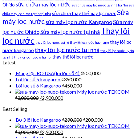
sửa chữa máy lọc nước
Ohido
sửa chữa máy lọc nước tại nhà hà Nội
sửa
Sửa
sửa chữa thay thế máy lọc nước
chữa máy lọc nước uy tín tại nhà
máy lọc nước
sửa máy lọc nước Kangaroo
Sửa máy
Thay lõi
lọc nước Ohido
Sửa máy lọc nước tại nhà
lọc nước
thay lõi lọc
thay lõi lọc nước giá rẻ
thay lõi lọc nước haohsing
thay lõi lọc nước tại nhà
nước kangaroo
thay lõi lọc nước uy tín
thay thế lõi lọc nước
tại nhà
thay lõi lọc nước ở hà nội
Latest
Màng lọc RO USA(lõi lọc số 4)
₫
500,000
Lõi lọc số 5 kangaroo
₫
350,000
Lõi lọc số 6 Kangaroo
₫
450,000
Máy lọc nước TEKCOM
₫
3,000,000
₫
2,900,000
Best Selling
Bộ 3 lõi lọc Kangaroo
₫
290,000
₫
280,000
Máy lọc nước TEKCOM
₫
3,000,000
₫
2,900,000