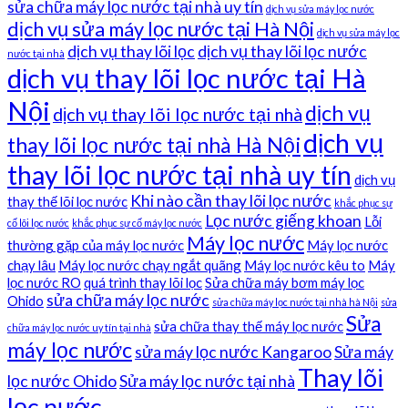
sửa chữa máy lọc nước tại nhà uy tín
dịch vụ sửa máy lọc nước
dịch vụ sửa máy lọc nước tại Hà Nội
dịch vụ sửa máy lọc
dịch vụ thay lõi lọc
dịch vụ thay lõi lọc nước
nước tại nhà
dịch vụ thay lõi lọc nước tại Hà
Nội
dịch vụ
dịch vụ thay lõi lọc nước tại nhà
dịch vụ
thay lõi lọc nước tại nhà Hà Nội
thay lõi lọc nước tại nhà uy tín
dịch vụ
Khi nào cần thay lõi lọc nước
thay thế lõi lọc nước
khắc phục sự
Lọc nước giếng khoan
Lỗi
cố lõi lọc nước
khắc phục sự cố máy lọc nước
Máy lọc nước
thường gặp của máy lọc nước
Máy lọc nước
chạy lâu
Máy lọc nước chạy ngắt quãng
Máy lọc nước kêu to
Máy
lọc nước RO
quá trình thay lõi lọc
Sửa chữa máy bơm máy lọc
sửa chữa máy lọc nước
Ohido
sửa chữa máy lọc nước tại nhà hà Nội
sửa
Sửa
sửa chữa thay thế máy lọc nước
chữa máy lọc nước uy tín tại nhà
máy lọc nước
sửa máy lọc nước Kangaroo
Sửa máy
Thay lõi
lọc nước Ohido
Sửa máy lọc nước tại nhà
lọc nước