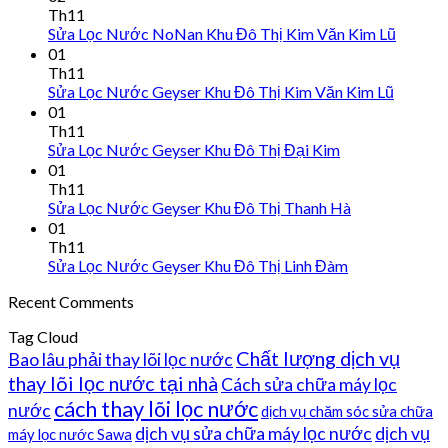
Th11
Sửa Lọc Nước NoNan Khu Đô Thị Kim Văn Kim Lũ
01
Th11
Sửa Lọc Nước Geyser Khu Đô Thị Kim Văn Kim Lũ
01
Th11
Sửa Lọc Nước Geyser Khu Đô Thị Đại Kim
01
Th11
Sửa Lọc Nước Geyser Khu Đô Thị Thanh Hà
01
Th11
Sửa Lọc Nước Geyser Khu Đô Thị Linh Đàm
Recent Comments
Tag Cloud
Chất lượng dịch vụ
Bao lâu phải thay lõi lọc nước
thay lõi lọc nước tại nhà
Cách sửa chữa máy lọc
cách thay lõi lọc nước
nước
dịch vụ chăm sóc sửa chữa
dịch vụ sửa chữa máy lọc nước
dịch vụ
máy lọc nước Sawa