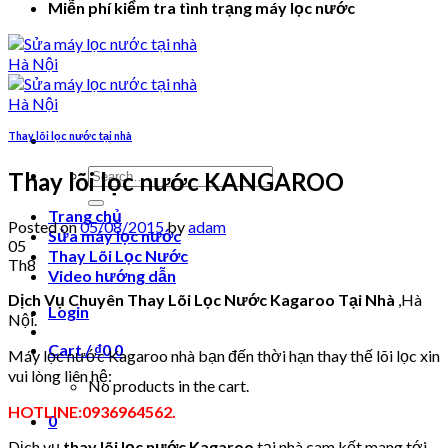
Miễn phí kiểm tra tình trạng máy lọc nước
Thay lõi lọc nước tại nhà
Search
Thay lõi lọc nước KANGAROO
for:
Trang chủ
Posted on
05/08/2015
by
adam
Sửa máy lọc nước
05
Thay Lõi Lọc Nước
Th8
Video hướng dẫn
Dịch Vụ Chuyên Thay Lõi Lọc Nước Kagaroo Tại Nhà
,Hà
Login
Nội.
Cart /
₫
0
0
Máy lọc nước Kagaroo nhà bạn đến thời hạn thay thế lõi lọc xin
vui lòng liên hệ:
No products in the cart.
HOTLINE:0936964562.
0
Dịch vụ
thay lõi lọc nước Kagaroo
tại nhà cam kết mang tới