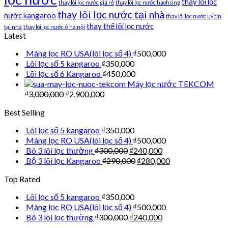
thay lõi lọc
thay lõi lọc nước giá rẻ
thay lõi lọc nước haohsing
thay lõi lọc nước tại nhà
nước kangaroo
thay lõi lọc nước uy tín
thay thế lõi lọc nước
tại nhà
thay lõi lọc nước ở hà nội
Latest
Màng lọc RO USA(lõi lọc số 4)
₫
500,000
Lõi lọc số 5 kangaroo
₫
350,000
Lõi lọc số 6 Kangaroo
₫
450,000
Máy lọc nước TEKCOM
₫
3,000,000
₫
2,900,000
Best Selling
Lõi lọc số 5 kangaroo
₫
350,000
Màng lọc RO USA(lõi lọc số 4)
₫
500,000
Bô 3 lõi lọc thường
₫
300,000
₫
240,000
Bộ 3 lõi lọc Kangaroo
₫
290,000
₫
280,000
Top Rated
Lõi lọc số 5 kangaroo
₫
350,000
Màng lọc RO USA(lõi lọc số 4)
₫
500,000
Bô 3 lõi lọc thường
₫
300,000
₫
240,000