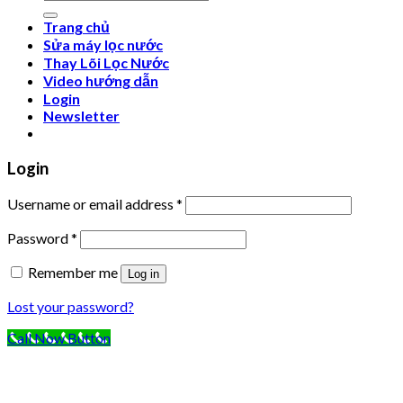
for:
Trang chủ
Sửa máy lọc nước
Thay Lõi Lọc Nước
Video hướng dẫn
Login
Newsletter
Login
Username or email address
*
Password
*
Remember me
Log in
Lost your password?
Call Now Button