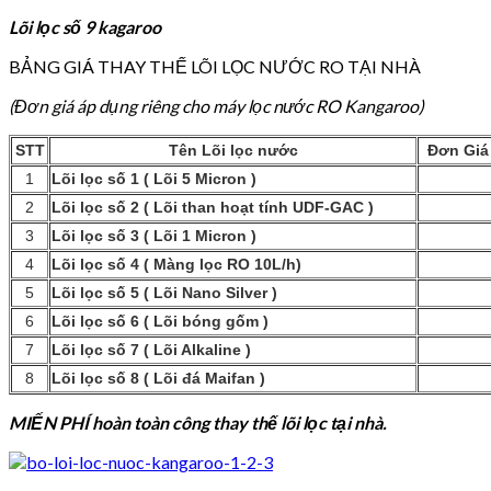
Lõi lọc số 9 kagaroo
BẢNG GIÁ THAY THẾ LÕI LỌC NƯỚC RO TẠI NHÀ
(Đơn giá áp dụng riêng cho máy lọc nước RO Kangaroo)
STT
Tên Lõi lọc nước
Đơn Giá 
1
Lõi lọc số 1 ( Lõi 5 Micron )
2
Lõi lọc số 2 ( Lõi than hoạt tính
UDF-GAC )
3
Lõi lọc số 3 ( Lõi 1 Micron
)
4
Lõi lọc số 4 ( Màng lọc RO 10L/h)
5
Lõi lọc số 5 ( Lõi Nano Silver )
6
Lõi lọc số 6 ( Lõi bóng gốm )
7
Lõi lọc
số 7 ( Lõi Alkaline )
8
Lõi lọc
số 8 ( Lõi đá Maifan )
MIẾN PHÍ hoàn toàn công thay thế lõi lọc tại nhà.