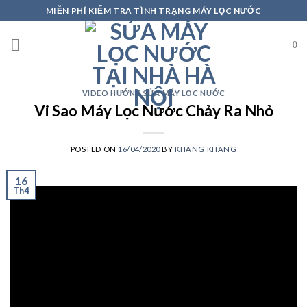
Skip
MIỄN PHÍ KIỂM TRA TÌNH TRẠNG MÁY LỌC NƯỚC
to
content
0
VIDEO HƯỚNG SỬA MÁY LỌC NƯỚC
Vi Sao Máy Lọc Nước Chảy Ra Nhỏ
POSTED ON
16/04/2020
BY
KHANG KHANG
16
Th4