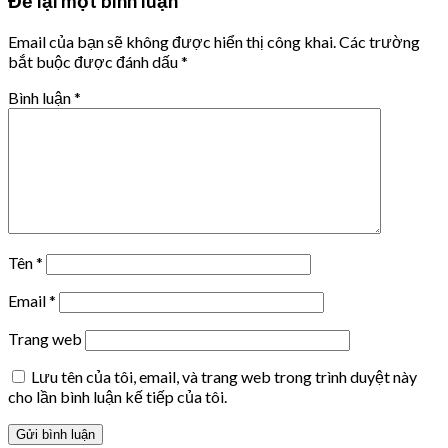
Để lại một bình luận
Email của bạn sẽ không được hiển thị công khai.
Các trường
bắt buộc được đánh dấu
*
Bình luận
*
Tên
*
Email
*
Trang web
Lưu tên của tôi, email, và trang web trong trình duyệt này
cho lần bình luận kế tiếp của tôi.