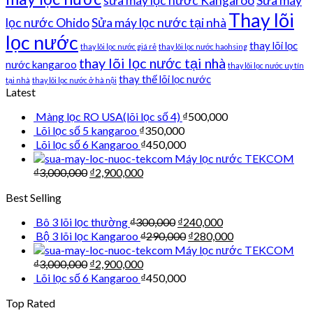
sửa máy lọc nước Kangaroo
Sửa máy
Thay lõi
lọc nước Ohido
Sửa máy lọc nước tại nhà
lọc nước
thay lõi lọc
thay lõi lọc nước giá rẻ
thay lõi lọc nước haohsing
thay lõi lọc nước tại nhà
nước kangaroo
thay lõi lọc nước uy tín
thay thế lõi lọc nước
tại nhà
thay lõi lọc nước ở hà nội
Latest
Màng lọc RO USA(lõi lọc số 4)
₫
500,000
Lõi lọc số 5 kangaroo
₫
350,000
Lõi lọc số 6 Kangaroo
₫
450,000
Máy lọc nước TEKCOM
₫
3,000,000
₫
2,900,000
Best Selling
Bô 3 lõi lọc thường
₫
300,000
₫
240,000
Bộ 3 lõi lọc Kangaroo
₫
290,000
₫
280,000
Máy lọc nước TEKCOM
₫
3,000,000
₫
2,900,000
Lõi lọc số 6 Kangaroo
₫
450,000
Top Rated