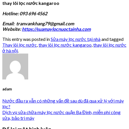
thay lõi lọc nước kangaroo
Hotline: 093 696 4562
Email: tranvankhang79@gmail.com
Website:
https://suamaylocnuoctainha.com
This entry was posted in
Sửa máy lọc nước tại nhà
and tagged
Thay lõi lọc nước
,
thay lõi lọc nước kangaroo
,
thay lõi lọc nước
ở hà nội
.
adam
Nước đầu ra vẫn có những vấn đề sau dù đã qua xử lý với máy
lọc?
Dịch vụ sửa chữa máy lọc nước quận Ba Đình, miễn phí công
sửa, bảo trì máy