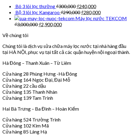
Bô 3 lõi lọc thường
₫
300,000
₫
240,000
Bộ 3 lõi lọc Kangaroo
₫
290,000
₫
280,000
Máy lọc nước TEKCOM
₫
3,000,000
₫
2,900,000
Về chúng tôi
Chúng tôi là dịch vụ sửa chữa máy lọc nước tại nhà hàng đầu
tại HÀ NỘI, phục vụ tại tất cả các quận huyện nội ngoại thành.
Hà Đông – Thanh Xuân – Từ Liêm
Cửa hàng 28 Phùng Hưng -Hà Đông
Cửa hàng 164 Ngọc Đại, Đại Mỗ
Cửa hàng 22 cầu dậu
Cửa hàng 135 Thanh Nhàn
Cửa hàng 139 Tam Trinh
Hai Bà Trưng – Ba Đình – Hoàn Kiếm
Cửa hàng 524 Trường Trinh
Cửa hàng 102 Kim Mã
Cửa hàng 85 Láng Hạ