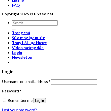
Liên hệ
FAQ
Copyright 2026 ©
Pixseo.net
Search
for:
Trang chủ
Sửa máy lọc nước
Thay Lõi Lọc Nước
Video hướng dẫn
Login
Newsletter
Login
Username or email address
*
Password
*
Remember me
Log in
Lost your password?