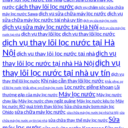
cách thay lõi lọc nước
nước
dịch vụ chăm sóc sửa chữa
dịch vụ sửa chữa máy lọc nước
dịch vụ
máy lọc nước Sawa
sửa chữa máy lọc nước tại nhà uy tín
dịch vụ sửa máy lọc nước
dịch vụ sửa máy lọc nước tại Hà Nội
dịch vụ sửa máy lọc
dịch vụ thay lõi lọc
dịch vụ thay lõi lọc nước
nước tại nhà
dịch vụ thay lõi lọc nước tại Hà
Nội
dịch vụ
dịch vụ thay lõi lọc nước tại nhà
dịch vụ
thay lõi lọc nước tại nhà Hà Nội
thay lõi lọc nước tại nhà uy tín
dịch vụ
Khi nào cần thay lõi lọc nước
thay thế lõi lọc nước
khắc phục sự
Lọc nước giếng khoan
Lỗi
cố lõi lọc nước
khắc phục sự cố máy lọc nước
Máy lọc nước
thường gặp của máy lọc nước
Máy lọc nước
chạy lâu
Máy lọc nước chạy ngắt quãng
Máy lọc nước kêu to
Máy
lọc nước RO
quá trình thay lõi lọc
Sửa chữa máy bơm máy lọc
sửa chữa máy lọc nước
Ohido
sửa chữa máy lọc nước tại nhà hà Nội
sửa
Sửa
sửa chữa thay thế máy lọc nước
chữa máy lọc nước uy tín tại nhà
máy lọc nước