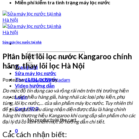
Miễn phí kiểm tra tình trạng máy lọc nước
Sửa máy lọc nước tại nhà
Search
Phân biệt lõi lọc nước Kangaroo chính
for:
hãng, thay lõi lọc Hà Nội
Trang chủ
Sửa máy lọc nước
Thay Lõi Lọc Nước
Posted on
14/06/2019
by
adam
Video hướng dẫn
Do mức độ tín dụng cao và rộng rãi nên trên thị trường hiện
nay có rất nhiều hàng giả, hàng nhái các loại phụ kiện, phụ
Login
tùng, lõi lọc nước,… của sản phẩm máy lọc nước. Tuy nhiên thì
Cart /
₫
0
0
để giúp người tiêu dùng nhận diện được đâu là hàng chính
hãng thì thương hiệu Kangaroo khi cung cấp sản phẩm cho các
No products in the cart.
đại lý đã có kèm thêm một số hướng dẫn chi tiết.
0
Các cách nhận biết: