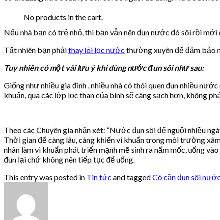
No products in the cart.
Nếu nhà bạn có trẻ nhỏ, thì bạn vẫn nên đun nước đó sôi rồi mới
Tất nhiên bạn phải
thay lõi lọc nước
thường xuyên để đảm bảo nư
Tuy nhiên có một vài lưu ý khi dùng nước đun sôi như sau:
Giống như nhiều gia đình , nhiều nhà có thói quen đun nhiều nước
khuẩn, qua các lớp lọc than của bình sẽ càng sạch hơn, không phả
Theo các Chuyên gia nhận xét: “Nước đun sôi để nguội nhiều ngày
Thời gian để càng lâu, càng khiến vi khuẩn trong môi trường xâm
nhân làm vi khuẩn phát triển mạnh mẽ sinh ra nấm mốc, uống vào 
đun lại chứ không nên tiếp tục để uống.
This entry was posted in
Tin tức
and tagged
Có cần đun sôi nước