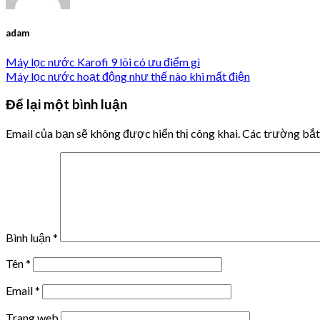
adam
Máy lọc nước Karofi 9 lõi có ưu điểm gì
Máy lọc nước hoạt động như thế nào khi mất điện
Để lại một bình luận
Email của bạn sẽ không được hiển thị công khai.
Các trường bắ
Bình luận
*
Tên
*
Email
*
Trang web