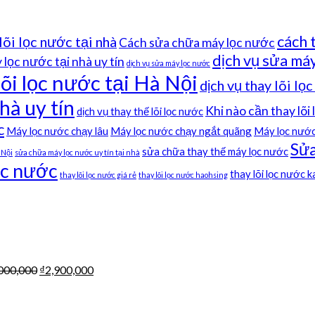
cách 
lõi lọc nước tại nhà
Cách sửa chữa máy lọc nước
dịch vụ sửa máy
lọc nước tại nhà uy tín
dịch vụ sửa máy lọc nước
lõi lọc nước tại Hà Nội
dịch vụ thay lõi lọ
hà uy tín
Khi nào cần thay lõi
dịch vụ thay thế lõi lọc nước
c
Máy lọc nước chạy lâu
Máy lọc nước chạy ngắt quãng
Máy lọc nước
Sửa
sửa chữa thay thế máy lọc nước
 Nội
sửa chữa máy lọc nước uy tín tại nhà
ọc nước
thay lõi lọc nước 
thay lõi lọc nước giá rẻ
thay lõi lọc nước haohsing
000,000
₫
2,900,000