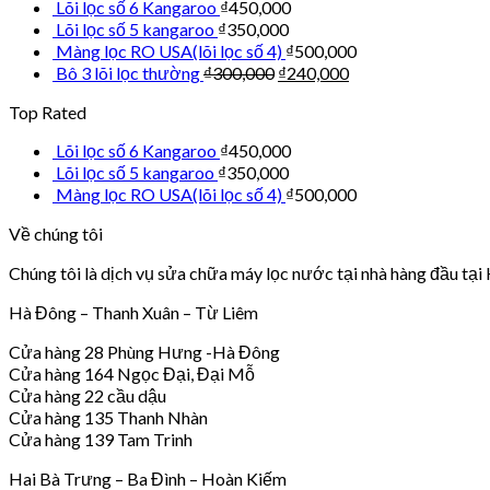
Lõi lọc số 6 Kangaroo
₫
450,000
Lõi lọc số 5 kangaroo
₫
350,000
Màng lọc RO USA(lõi lọc số 4)
₫
500,000
Bô 3 lõi lọc thường
₫
300,000
₫
240,000
Top Rated
Lõi lọc số 6 Kangaroo
₫
450,000
Lõi lọc số 5 kangaroo
₫
350,000
Màng lọc RO USA(lõi lọc số 4)
₫
500,000
Về chúng tôi
Chúng tôi là dịch vụ sửa chữa máy lọc nước tại nhà hàng đầu tại 
Hà Đông – Thanh Xuân – Từ Liêm
Cửa hàng 28 Phùng Hưng -Hà Đông
Cửa hàng 164 Ngọc Đại, Đại Mỗ
Cửa hàng 22 cầu dậu
Cửa hàng 135 Thanh Nhàn
Cửa hàng 139 Tam Trinh
Hai Bà Trưng – Ba Đình – Hoàn Kiếm