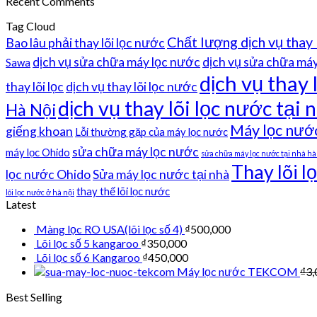
Recent Comments
Tag Cloud
Chất lượng dịch vụ thay 
Bao lâu phải thay lõi lọc nước
dịch vụ sửa chữa máy lọc nước
dịch vụ sửa chữa máy 
Sawa
dịch vụ thay 
thay lõi lọc
dịch vụ thay lõi lọc nước
dịch vụ thay lõi lọc nước tại n
Hà Nội
Máy lọc nướ
giếng khoan
Lỗi thường gặp của máy lọc nước
sửa chữa máy lọc nước
máy lọc Ohido
sửa chữa máy lọc nước tại nhà hà
Thay lõi l
lọc nước Ohido
Sửa máy lọc nước tại nhà
thay thế lõi lọc nước
lõi lọc nước ở hà nội
Latest
Màng lọc RO USA(lõi lọc số 4)
₫
500,000
Lõi lọc số 5 kangaroo
₫
350,000
Lõi lọc số 6 Kangaroo
₫
450,000
Máy lọc nước TEKCOM
₫
3,
Best Selling