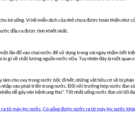
 cho bé uống. Vì hệ miễn dịch của nhỏ chưa được hoàn thiện như c
ớc đầu ra được tinh khiết nhất.
 một lần đổ vào chai nước để sử dụng trong vài ngày nhằm tiết kiệm
i lo gì về chất lượng nguồn nước nữa. Tuy nhiên đây là một quan n
 làm cho oxy trong nước bốc đi hết, những vật hữu cơ sẽ bị phân g
 nhập vào phát triển trong nước. Đối với trường hợp nước đun sôi
nhiều dễ gây nên bệnh ung thư”. Tốt nhất uống nước đun sôi tối đa
 ra từ máy lọc nước
,
Có uống được nước ra từ máy lọc nước khô