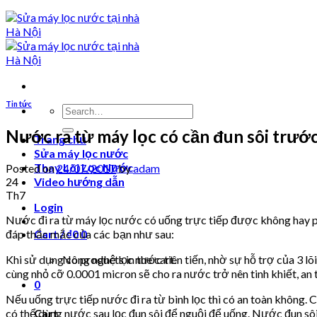
Tin tức
Search
for:
Nước ra từ máy lọc có cần đun sôi trướ
Trang chủ
Sửa máy lọc nước
Thay Lõi Lọc Nước
Posted on
24/07/2017
by
adam
24
Video hướng dẫn
Th7
Login
Nước đi ra từ máy lọc nước có uống trực tiếp được không hay ph
đáp thắc mắc của các bạn như sau:
Cart /
₫
0
0
Khi sử dụng công nghệ lọc nước tiên tiến, nhờ sự hỗ trợ của 3 l
No products in the cart.
cùng nhỏ cỡ 0.0001 micron sẽ cho ra nước trở nên tinh khiết, an
0
Nếu uống trực tiếp nước đi ra từ bình lọc thì có an toàn không. 
Cart
có thể dùng nước sau lọc đun sôi để nguội để uống. Nước đun sôi