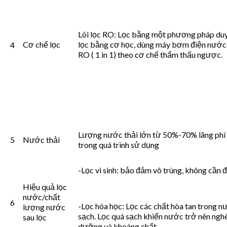
Lõi lọc RO: Lọc bằng một phương pháp duy
Cơ chế lọc
lọc bằng cơ học, dùng máy bơm điện nước 
4
RO ( 1 in 1) theo cơ chế thẩm thấu ngược.
Lượng nước thải lớn từ 50%-70% lãng ph
5
Nước thải
trong quá trình sử dụng
-Lọc vi sinh: bảo đảm vô trùng, không cần đ
Hiệu quả lọc
nước/chất
6
-Lọc hóa học: Lọc các chất hòa tan trong n
lượng nước
sạch. Lọc quá sạch khiến nước trở nên ngh
sau lọc
dưỡng và khoáng chất.