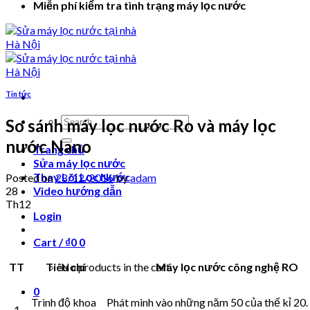
Miễn phí kiểm tra tình trạng máy lọc nước
Tin tức
Search
So sánh máy lọc nước Ro và máy lọc
for:
nước Nano
Trang chủ
Sửa máy lọc nước
Thay Lõi Lọc Nước
Posted on
28/12/2016
by
adam
28
Video hướng dẫn
Th12
Login
Cart /
₫
0
0
TT
Tiêu chí
Máy lọc nước công nghệ RO
No products in the cart.
0
Trình độ khoa
Phát minh vào những năm 50 của thế kỉ 20
1