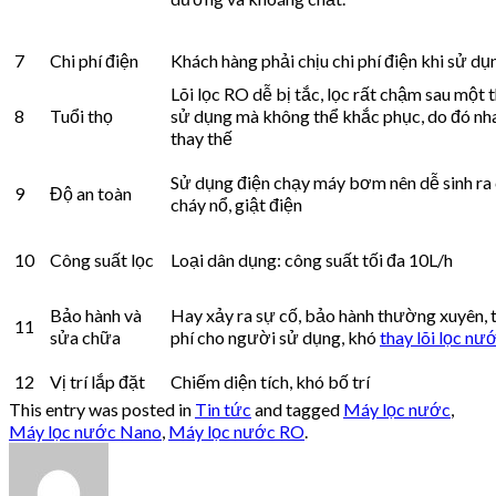
7
Chi phí điện
Khách hàng phải chịu chi phí điện khi sử dụ
Lõi lọc RO dễ bị tắc, lọc rất chậm sau một 
8
Tuổi thọ
sử dụng mà không thể khắc phục, do đó nh
thay thế
Sử dụng điện chạy máy bơm nên dễ sinh ra
9
Độ an toàn
cháy nổ, giật điện
10
Công suất lọc
Loại dân dụng: công suất tối đa 10L/h
Bảo hành và
Hay xảy ra sự cố, bảo hành thường xuyên, 
11
sửa chữa
phí cho người sử dụng, khó
thay lõi lọc nư
12
Vị trí lắp đặt
Chiếm diện tích, khó bố trí
This entry was posted in
Tin tức
and tagged
Máy lọc nước
,
Máy lọc nước Nano
,
Máy lọc nước RO
.