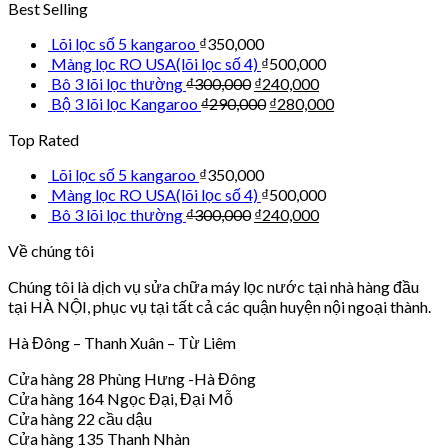
Best Selling
Lõi lọc số 5 kangaroo
₫
350,000
Màng lọc RO USA(lõi lọc số 4)
₫
500,000
Bô 3 lõi lọc thường
₫
300,000
₫
240,000
Bộ 3 lõi lọc Kangaroo
₫
290,000
₫
280,000
Top Rated
Lõi lọc số 5 kangaroo
₫
350,000
Màng lọc RO USA(lõi lọc số 4)
₫
500,000
Bô 3 lõi lọc thường
₫
300,000
₫
240,000
Về chúng tôi
Chúng tôi là dịch vụ sửa chữa máy lọc nước tại nhà hàng đầu
tại HÀ NỘI, phục vụ tại tất cả các quận huyện nội ngoại thành.
Hà Đông – Thanh Xuân – Từ Liêm
Cửa hàng 28 Phùng Hưng -Hà Đông
Cửa hàng 164 Ngọc Đại, Đại Mỗ
Cửa hàng 22 cầu dậu
Cửa hàng 135 Thanh Nhàn