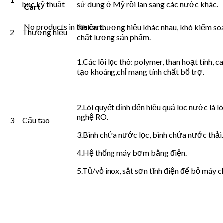
học kỹ thuật
sử dụng ở Mỹ rồi lan sang các nước khác.
Cart
No products in the cart.
Nhiều thương hiệu khác nhau, khó kiểm so
2
Thương hiệu
chất lượng sản phẩm.
1.Các lõi lọc thô: polymer, than hoạt tính, ca
tạo khoáng,chỉ mang tính chất bổ trợ.
2.Lõi quyết định đến hiệu quả lọc nước là l
nghệ RO.
3
Cấu tạo
3.Bình chứa nước lọc, bình chứa nước thải.
4.Hệ thống máy bơm bằng điện.
5.Tủ/vỏ inox, sắt sơn tĩnh điện để bỏ máy c