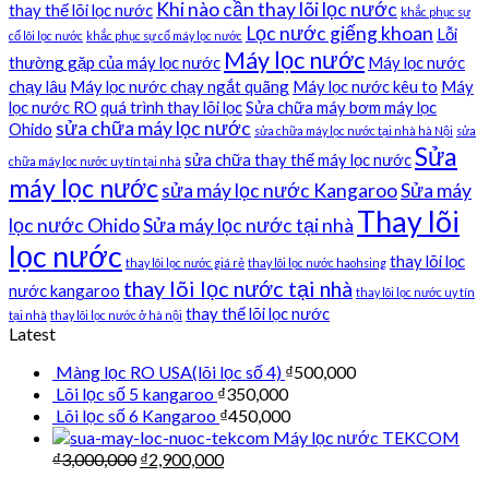
Khi nào cần thay lõi lọc nước
thay thế lõi lọc nước
khắc phục sự
Lọc nước giếng khoan
Lỗi
cố lõi lọc nước
khắc phục sự cố máy lọc nước
Máy lọc nước
thường gặp của máy lọc nước
Máy lọc nước
chạy lâu
Máy lọc nước chạy ngắt quãng
Máy lọc nước kêu to
Máy
lọc nước RO
quá trình thay lõi lọc
Sửa chữa máy bơm máy lọc
sửa chữa máy lọc nước
Ohido
sửa chữa máy lọc nước tại nhà hà Nội
sửa
Sửa
sửa chữa thay thế máy lọc nước
chữa máy lọc nước uy tín tại nhà
máy lọc nước
sửa máy lọc nước Kangaroo
Sửa máy
Thay lõi
lọc nước Ohido
Sửa máy lọc nước tại nhà
lọc nước
thay lõi lọc
thay lõi lọc nước giá rẻ
thay lõi lọc nước haohsing
thay lõi lọc nước tại nhà
nước kangaroo
thay lõi lọc nước uy tín
thay thế lõi lọc nước
tại nhà
thay lõi lọc nước ở hà nội
Latest
Màng lọc RO USA(lõi lọc số 4)
₫
500,000
Lõi lọc số 5 kangaroo
₫
350,000
Lõi lọc số 6 Kangaroo
₫
450,000
Máy lọc nước TEKCOM
₫
3,000,000
₫
2,900,000