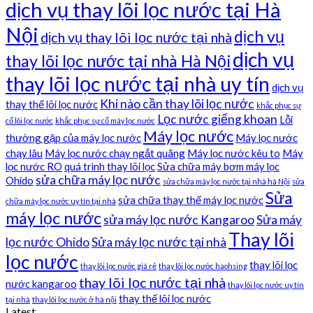
dịch vụ thay lõi lọc nước tại Hà
Nội
dịch vụ
dịch vụ thay lõi lọc nước tại nhà
dịch vụ
thay lõi lọc nước tại nhà Hà Nội
thay lõi lọc nước tại nhà uy tín
dịch vụ
Khi nào cần thay lõi lọc nước
thay thế lõi lọc nước
khắc phục sự
Lọc nước giếng khoan
Lỗi
cố lõi lọc nước
khắc phục sự cố máy lọc nước
Máy lọc nước
thường gặp của máy lọc nước
Máy lọc nước
chạy lâu
Máy lọc nước chạy ngắt quãng
Máy lọc nước kêu to
Máy
lọc nước RO
quá trình thay lõi lọc
Sửa chữa máy bơm máy lọc
sửa chữa máy lọc nước
Ohido
sửa chữa máy lọc nước tại nhà hà Nội
sửa
Sửa
sửa chữa thay thế máy lọc nước
chữa máy lọc nước uy tín tại nhà
máy lọc nước
sửa máy lọc nước Kangaroo
Sửa máy
Thay lõi
lọc nước Ohido
Sửa máy lọc nước tại nhà
lọc nước
thay lõi lọc
thay lõi lọc nước giá rẻ
thay lõi lọc nước haohsing
thay lõi lọc nước tại nhà
nước kangaroo
thay lõi lọc nước uy tín
thay thế lõi lọc nước
tại nhà
thay lõi lọc nước ở hà nội
Latest