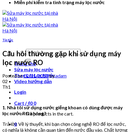
Miễn phí kiểm tra tình trạng máy lọc nước
Tin tức
Search
Câu hỏi thường gặp khi sử dụng máy
for:
lọc nước RO
Trang chủ
Sửa máy lọc nước
Thay Lõi Lọc Nước
Posted on
02/01/2017
by
adam
02
Video hướng dẫn
Th1
Login
Cart /
₫
0
0
1. Nhà tôi sử dụng nước giếng khoan có dùng được máy
lọc nước RO không?
No products in the cart.
Trả lời: Về lý thuyết, khi bạn chọn công nghệ RO để lọc nước,
0
có nghĩa là không cần quan tâm đến nước đầu vào. Chất lượng