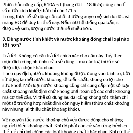
Phiên bản nâng cấp, R10A.5T (hàng đặt – 18 lít/h) cũng cho tỉ
số nước tinh khiết/thải chỉ còn 1/1,5
Trong thực tế sử dụng cần phải thường xuyên vệ sinh lõi lọc và
màng RO để duy trì tỉ số này. Nếu như hệ thống quá bẩn, ít
được vệ sinh, lượng nước thải sẽ nhiều hơn.
9. Dùng nước tinh khiết và nước khoáng đóng chai loại nào
tốt hơn?
Trả lời: Không có câu trả lời chính xác cho câu này. Tuỳ theo
mục đích cũng như nhu cầu sử dụng… mà các loại nước sẽ
được lựa chọn khác nhau.
Theo quy định, nước khoáng không được đóng vào bình to, bởi
sử dụng lâu hết nước khoáng sẽ biến chất, không có lợi cho
sức khoẻ. Mỗi loại nước khoáng cũng chỉ cung cấp một số loại
chất khoáng nhất định chứ không phải toàn bộ các chất khoáng
mà cơ thể cần. Vì thế sử dụng lâu dài cũng không tốt, thậm chí
một số trường hợp nhất định còn nguy hiểm (thừa chất khoáng
này nhưng lại thiếu chất khoáng khác).
Về nguyên tắc, nước khoáng chủ yếu được dùng cho những
người thiếu khoáng chất. Khi đó phải căn cứ vào từng bệnh cụ
thể, để chỉ định dùng các loại khoáng chất khác nhau. Khi cơ thể