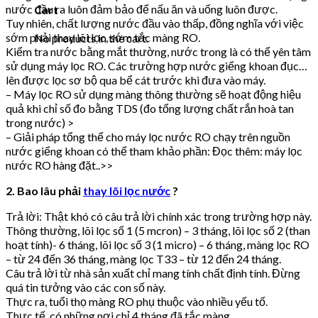
nước đầu ra luôn đảm bảo để nấu ăn và uống luôn được.
Cart
Tuy nhiên, chất lượng nước đầu vào thấp, đồng nghĩa với việc
sớm phải thay lõi lọc, sớm tắc màng RO.
No products in the cart.
Kiểm tra nước bằng mắt thường, nước trong là có thể yên tâm
sử dụng máy lọc RO. Các trường hợp nước giếng khoan đục…
lên được lọc sơ bộ qua bể cát trước khi đưa vào máy.
– Máy lọc RO sử dụng màng thông thường sẽ hoạt động hiệu
quả khi chỉ số đo bằng TDS (đo tổng lượng chất rắn hoà tan
trong nước) >
– Giải pháp tổng thể cho máy lọc nước RO chạy trên nguồn
nước giếng khoan có thể tham khảo phần: Đọc thêm: máy lọc
nước RO hàng đặt..>>
2. Bao lâu phải
thay lõi lọc nước
?
Trả lời: Thật khó có câu trả lời chính xác trong trường hợp này.
Thông thường, lõi lọc số 1 (5 mcron) – 3 tháng, lõi lọc số 2 (than
hoạt tính)- 6 tháng, lõi lọc số 3 (1 micro) – 6 tháng, màng lọc RO
– từ 24 đến 36 tháng, màng lọc T33 – từ 12 đến 24 tháng.
Câu trả lời từ nhà sản xuất chỉ mang tính chất định tính. Đừng
quá tin tưởng vào các con số này.
Thực ra, tuổi thọ màng RO phụ thuộc vào nhiều yếu tố.
Thực tế, có những nơi chỉ 4 tháng đã tắc màng.