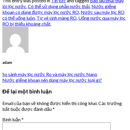
This entry was posted in
Tin tức
and tagged
Bao lâu phải thay
lõi lọc nước
,
Có thể sử dụng phần nước thải
,
Nước giếng
khoan có dùng được máy lọc nước RO
,
Nước sau máy lọc RO
có thể uống luôn
,
Tự vê sinh màng RO
,
Uống nước qua máy lọc
RO bị thiếu khoáng chất
.
adam
So sánh máy lọc nước Ro và máy lọc nước Nano
Nước giếng khoan nên dùng máy lọc nước loại gì?
Để lại một bình luận
Email của bạn sẽ không được hiển thị công khai.
Các trường
bắt buộc được đánh dấu
*
Bình luận
*