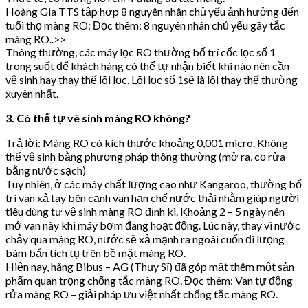
Hoàng Gia TTS tập hợp 8 nguyên nhân chủ yếu ảnh hưởng đến
tuổi thọ màng RO: Đọc thêm: 8 nguyên nhân chủ yếu gây tắc
màng RO..>>
Thông thường, các máy lọc RO thường bố trí cốc lọc số 1
trong suốt để khách hàng có thể tự nhận biết khi nào nên cần
vệ sinh hay thay thế lõi lọc. Lõi lọc số 1sẽ là lõi thay thế thường
xuyên nhất.
3. Có thể tự vê sinh màng RO không?
Trả lời: Màng RO có kích thước khoảng 0,001 micro. Không
thể vệ sinh bằng phương pháp thông thường (mở ra, cọ rửa
bằng nước sạch)
Tuy nhiên, ở các máy chất lượng cao như Kangaroo, thường bố
trí van xả tay bên cạnh van hạn chế nước thải nhằm giúp người
tiêu dùng tự vệ sinh màng RO định kì. Khoảng 2 – 5 ngày nên
mở van này khi máy bơm đang hoạt động. Lúc này, thay vì nước
chảy qua màng RO, nước sẽ xả mạnh ra ngoài cuốn đi lưọng
bám bẩn tích tụ trên bề mặt màng RO.
Hiện nay, hãng Bibus – AG (Thụy Sĩ) đã góp mặt thêm một sản
phẩm quan trọng chống tắc màng RO. Đọc thêm: Van tự động
rửa màng RO – giải pháp ưu việt nhất chống tắc màng RO.