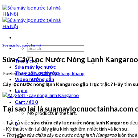
Sửa máy lọc nước tại nhà
Search
for:
Sửa Cây Lọc Nước Nóng Lạnh Kangaroo
Trang chủ
Sửa máy lọc nước
Thay Lõi Lọc Nước
Posted on
24/05/2019
by
khang khang
Video hướng dẫn
Cây lọc nước nóng lạnh Kangaroo gặp trục trặc ? Hãy tìm s
Login
Cart /
₫
0
0
Tại sao lại là suamaylocnuoctainha.com 
No products in the cart.
– Tất cả việc
sửa chữa cây lọc nước nóng lạnh Kangaroo
đều
0
– Kỹ thuật viên tại đây giàu kinh nghiệm, nhiệt tình và lịch sự.
–
Thời gian sửa chữa cây lọc nước nóng lạnh Kangaroo
luôn thoả
Cart