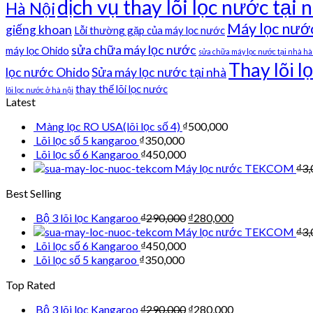
dịch vụ thay lõi lọc nước tại n
Hà Nội
Máy lọc nướ
giếng khoan
Lỗi thường gặp của máy lọc nước
sửa chữa máy lọc nước
máy lọc Ohido
sửa chữa máy lọc nước tại nhà hà
Thay lõi l
lọc nước Ohido
Sửa máy lọc nước tại nhà
thay thế lõi lọc nước
lõi lọc nước ở hà nội
Latest
Màng lọc RO USA(lõi lọc số 4)
₫
500,000
Lõi lọc số 5 kangaroo
₫
350,000
Lõi lọc số 6 Kangaroo
₫
450,000
Máy lọc nước TEKCOM
₫
3,
Best Selling
Bộ 3 lõi lọc Kangaroo
₫
290,000
₫
280,000
Máy lọc nước TEKCOM
₫
3,
Lõi lọc số 6 Kangaroo
₫
450,000
Lõi lọc số 5 kangaroo
₫
350,000
Top Rated
Bộ 3 lõi lọc Kangaroo
₫
290,000
₫
280,000