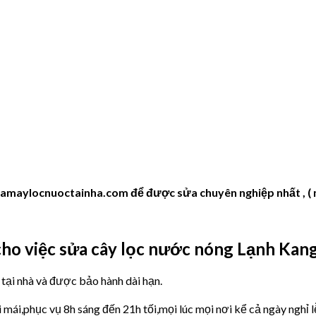
uamaylocnuoctainha.com để được sửa chuyên nghiệp nhất , ( n
cho việc sửa cây lọc nước nóng Lạnh Kan
 tại nhà và được bảo hành dài hạn.
i mái,phục vụ 8h sáng đến 21h tối,mọi lúc mọi nơi kể cả ngày nghỉ l