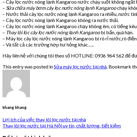
– Cây lọc nước nóng lạnh Kangaroo nước chạy suốt không ngắt h
–
Sửa chữa máy bơm cây lọc nước nóng lạnh Kangaroo
chạy khô
– Nước thải cây lọc nước nóng lạnh Kangaroo ra nhiều, nước tinh
– Cây lọc nước nóng lạnh Kangaroo không ra nước thải.
– Cây lọc nước nóng lạnh Kangaroo chạy không êm, có tiếng kêu
–
Thay lõi lọc cây lọc nước nóng lạnh Kangaroo
bị bẩn, quá hạn.
– Máy lọc cây lọc nước nóng lạnh Kangaroo bị rò rỉ nước,rò điệ
– Và tất cả các trường hợp hư hỏng khác…..
Hãy liên hệ với chúng tôi theo số HOTLINE: 0936 964 562 để đư
This entry was posted in
Sửa máy lọc nước tại nhà
. Bookmark t
khang khang
Lợi ích của việc thay lõi lọc nước tại nhà
Thay lõi lọc nước tại Hà Nội uy tín, chất lượng, tiết kiệm