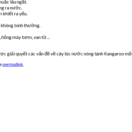
oặc lâu ngắt.
ng ra nước.
 khiết ra yếu.
 không bình thường.
n, hỏng máy bơm, van từ…
ợc giải quyết các vấn đề về cây lọc nước nóng lạnh Kangaroo một
he
permalink
.