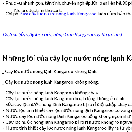
– Phục vụ nhanh gọn, tận tình, chuyên nghiệp.Khi bạn liên hệ,30 
No products in the cart.
– Chi phí
Sửa cây lọc nước nóng lạnh Kangaroo
luôn đảm bảo thấ
Dịch vụ Sửa cây lọc nước nóng lạnh Kangaroo uy tín tại nhà
Những lỗi của cây lọc nước nóng lạnh 
_ Cây lọc nước nóng lạnh Kangaroo không lạnh.
_ Cây lọc nước nóng lạnh Kangaroo không nóng.
– Cây lọc nước nóng lạnh Kangaroo không chạy.
– Cây lọc nước nóng lạnh Kangaroo hoạt động không ổn định.
– Sửa cây lọc nước nóng lạnh Kangaroo bị rò rỉ điện,chập cháy cá
– Nước lọc tinh khiết cây lọc nước nóng lạnh Kangaroo có váng nổ
– Nước cây lọc nước nóng lạnh Kangaroo uống không ngon như b
– Cây lọc nước nóng lạnh Kangaroo bị rò rỉ nước không rõ nguyê
– Nước tinh khiết cây lọc nước nóng lạnh Kangaroo lấy ra từ vòi 