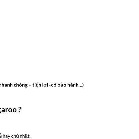
hanh chóng – tiện lợi -có bảo
hành…)
garoo ?
ễ hay chủ nhật.