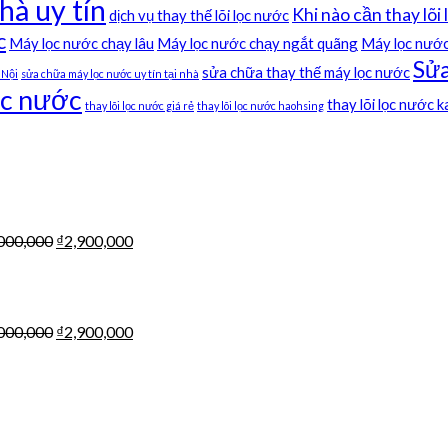
hà uy tín
Khi nào cần thay lõi
dịch vụ thay thế lõi lọc nước
c
Máy lọc nước chạy lâu
Máy lọc nước chạy ngắt quãng
Máy lọc nước
Sửa
sửa chữa thay thế máy lọc nước
 Nội
sửa chữa máy lọc nước uy tín tại nhà
ọc nước
thay lõi lọc nước 
thay lõi lọc nước giá rẻ
thay lõi lọc nước haohsing
000,000
₫
2,900,000
000,000
₫
2,900,000