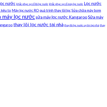
 lọc nước
Lọc nước
khắc phục sự cố lõi lọc nước
khắc phục sự cố máy lọc nước
 kêu to
Máy lọc nước RO
quá trình thay lõi lọc
Sửa chữa máy bơm
 máy lọc nước
sửa máy lọc nước Kangaroo
Sửa máy
thay lõi lọc nước tại nhà
kangaroo
thay lõi lọc nước uy tín tại nhà
thay