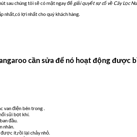
phút sau chúng tôi sẽ có mặt ngay để
giải quyết sự cố về Cây Lọc 
p nhất,có lợi nhất cho quý khách hàng.
Kangaroo cần sửa để nó hoạt động được 
c van điện bên trong .
i sủi bọt khí.
an đầu.
n nhân.
được ít,rồi lại chảy nhỏ.