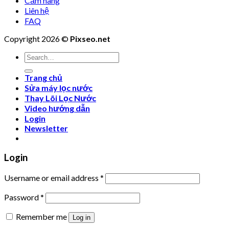
Cẩm nang
Liên hệ
FAQ
Copyright 2026 ©
Pixseo.net
Search
for:
Trang chủ
Sửa máy lọc nước
Thay Lõi Lọc Nước
Video hướng dẫn
Login
Newsletter
Login
Username or email address
*
Password
*
Remember me
Log in