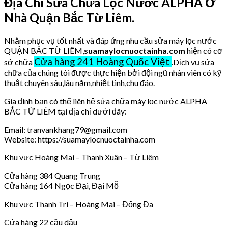
Địa Chỉ Sửa Chữa Lọc Nước ALPHA Ở
Nhà Quận Bắc Từ Liêm.
Nhằm phục vụ tốt nhất và đáp ứng nhu cầu sửa máy lọc nước
QUẬN BẮC TỪ LIÊM,
suamaylocnuoctainha.com
hiện có cơ
Cửa hàng 241 Hoàng Quốc Việt
sở chữa
.Dịch vụ sửa
chữa của chúng tôi được thực hiện bởi đội ngũ nhân viên có kỹ
thuật chuyên sâu,lâu năm,nhiệt tình,chu đáo.
Gia đình bạn có thể liên hệ sửa chữa máy lọc nước ALPHA
BẮC TỪ LIÊM tại địa chỉ dưới đây:
Email: tranvankhang79@gmail.com
Website: https://suamaylocnuoctainha.com
Khu vực Hoàng Mai – Thanh Xuân – Từ Liêm
Cửa hàng 384 Quang Trung
Cửa hàng 164 Ngọc Đại, Đại Mỗ
Khu vực Thanh Trì – Hoàng Mai – Đống Đa
Cửa hàng 22 cầu dậu