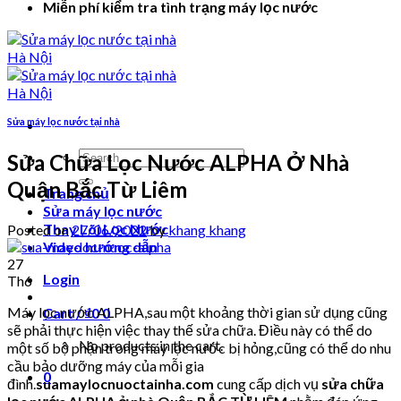
Miễn phí kiểm tra tình trạng máy lọc nước
Sửa máy lọc nước tại nhà
Search
Sửa Chữa Lọc Nước ALPHA Ở Nhà
for:
Quận Bắc Từ Liêm
Trang chủ
Sửa máy lọc nước
Thay Lõi Lọc Nước
Posted on
27/06/2022
by
khang khang
Video hướng dẫn
27
Login
Th6
Máy lọc nước ALPHA,sau một khoảng thời gian sử dụng cũng
Cart /
₫
0
0
sẽ phải thực hiện việc thay thế sửa chữa. Điều này có thể do
No products in the cart.
một số bộ phận trong máy lọc nước bị hỏng,cũng có thể do nhu
cầu bảo dưỡng máy của mỗi gia
0
đình.
suamaylocnuoctainha.com
cung cấp dịch vụ
sửa chữa