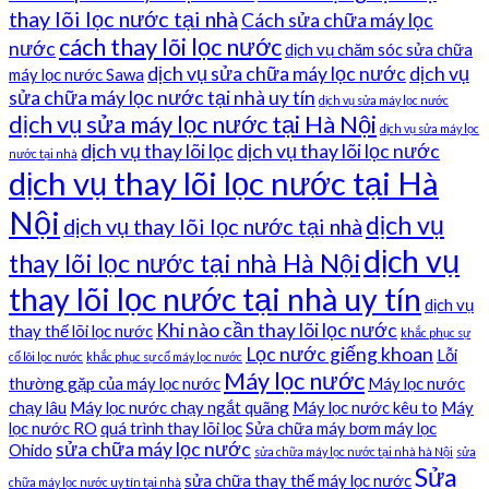
thay lõi lọc nước tại nhà
Cách sửa chữa máy lọc
cách thay lõi lọc nước
nước
dịch vụ chăm sóc sửa chữa
dịch vụ sửa chữa máy lọc nước
dịch vụ
máy lọc nước Sawa
sửa chữa máy lọc nước tại nhà uy tín
dịch vụ sửa máy lọc nước
dịch vụ sửa máy lọc nước tại Hà Nội
dịch vụ sửa máy lọc
dịch vụ thay lõi lọc
dịch vụ thay lõi lọc nước
nước tại nhà
dịch vụ thay lõi lọc nước tại Hà
Nội
dịch vụ
dịch vụ thay lõi lọc nước tại nhà
dịch vụ
thay lõi lọc nước tại nhà Hà Nội
thay lõi lọc nước tại nhà uy tín
dịch vụ
Khi nào cần thay lõi lọc nước
thay thế lõi lọc nước
khắc phục sự
Lọc nước giếng khoan
Lỗi
cố lõi lọc nước
khắc phục sự cố máy lọc nước
Máy lọc nước
thường gặp của máy lọc nước
Máy lọc nước
chạy lâu
Máy lọc nước chạy ngắt quãng
Máy lọc nước kêu to
Máy
lọc nước RO
quá trình thay lõi lọc
Sửa chữa máy bơm máy lọc
sửa chữa máy lọc nước
Ohido
sửa chữa máy lọc nước tại nhà hà Nội
sửa
Sửa
sửa chữa thay thế máy lọc nước
chữa máy lọc nước uy tín tại nhà