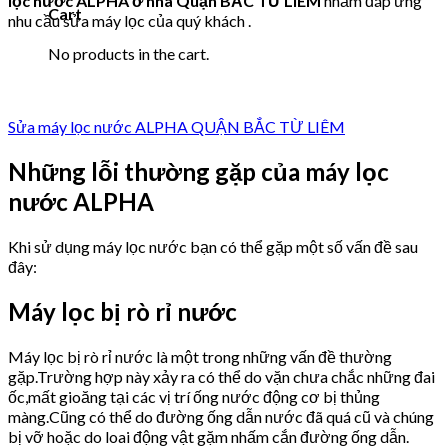
lọc nước ALPHA ở nhà Quận BẮC TỪ LIÊM
nhằm đáp ứng
Cart
nhu cầu sửa máy lọc của quý khách .
No products in the cart.
Sửa máy lọc nước ALPHA QUẬN BẮC TỪ LIÊM
Những lỗi thường gặp của máy lọc
nước ALPHA
Khi sử dụng máy lọc nước bạn có thể gặp một số vấn đề sau
đây:
Máy lọc bị rò rỉ nước
Máy lọc bị rò rỉ nước là một trong những vấn đề thường
gặp.Trường hợp này xảy ra có thể do vặn chưa chắc những đai
ốc,mất gioăng tại các vị trí ống nước động cơ bị thủng
màng.Cũng có thể do đường ống dẫn nước đã quá cũ và chúng
bị vỡ hoặc do loai động vật gặm nhấm cắn đường ống dẫn.