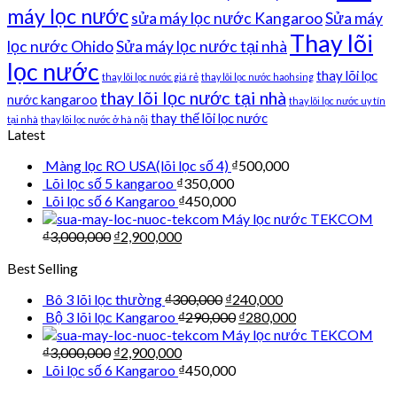
máy lọc nước
sửa máy lọc nước Kangaroo
Sửa máy
Thay lõi
lọc nước Ohido
Sửa máy lọc nước tại nhà
lọc nước
thay lõi lọc
thay lõi lọc nước giá rẻ
thay lõi lọc nước haohsing
thay lõi lọc nước tại nhà
nước kangaroo
thay lõi lọc nước uy tín
thay thế lõi lọc nước
tại nhà
thay lõi lọc nước ở hà nội
Latest
Màng lọc RO USA(lõi lọc số 4)
₫
500,000
Lõi lọc số 5 kangaroo
₫
350,000
Lõi lọc số 6 Kangaroo
₫
450,000
Máy lọc nước TEKCOM
₫
3,000,000
₫
2,900,000
Best Selling
Bô 3 lõi lọc thường
₫
300,000
₫
240,000
Bộ 3 lõi lọc Kangaroo
₫
290,000
₫
280,000
Máy lọc nước TEKCOM
₫
3,000,000
₫
2,900,000
Lõi lọc số 6 Kangaroo
₫
450,000