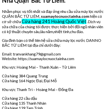
Nhà Quận Bắc Từ Liêm.
Nhằm phục vụ tốt nhất và đáp ứng nhu cầu sửa máy lọc nước
QUẬN BẮC TỪ LIÊM,
suamaylocnuoctainha.com
hiện có
Cửa hàng 241 Hoàng Quốc Việt
cơ sở chữa
.Dịch vụ
sửa chữa của chúng tôi được thực hiện bởi đội ngũ nhân viên
có kỹ thuật chuyên sâu,lâu năm,nhiệt tình,chu đáo.
Gia đình bạn có thể liên hệ sửa chữa máy lọc nước DANNO
BẮC TỪ LIÊM tại địa chỉ dưới đây:
Email: tranvankhang79@gmail.com
Website: https://suamaylocnuoctainha.com
Khu vực Hoàng Mai – Thanh Xuân – Từ Liêm
Cửa hàng 384 Quang Trung
Cửa hàng 164 Ngọc Đại, Đại Mỗ
Khu vực Thanh Trì – Hoàng Mai – Đống Đa
Cửa hàng 22 cầu dậu
Cửa hàng 135 Thanh Nhàn
Cửa hàng 139 Tam Trinh