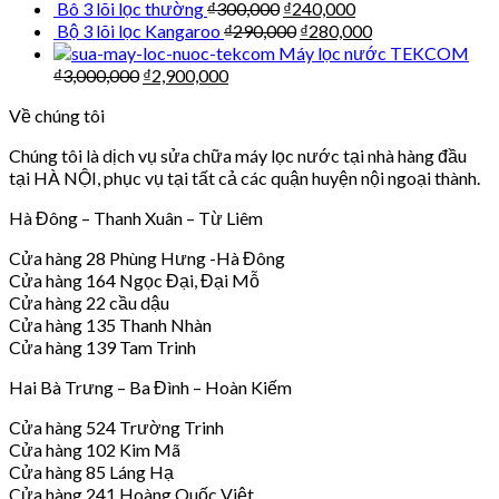
Bô 3 lõi lọc thường
₫
300,000
₫
240,000
Bộ 3 lõi lọc Kangaroo
₫
290,000
₫
280,000
Máy lọc nước TEKCOM
₫
3,000,000
₫
2,900,000
Về chúng tôi
Chúng tôi là dịch vụ sửa chữa máy lọc nước tại nhà hàng đầu
tại HÀ NỘI, phục vụ tại tất cả các quận huyện nội ngoại thành.
Hà Đông – Thanh Xuân – Từ Liêm
Cửa hàng 28 Phùng Hưng -Hà Đông
Cửa hàng 164 Ngọc Đại, Đại Mỗ
Cửa hàng 22 cầu dậu
Cửa hàng 135 Thanh Nhàn
Cửa hàng 139 Tam Trinh
Hai Bà Trưng – Ba Đình – Hoàn Kiếm
Cửa hàng 524 Trường Trinh
Cửa hàng 102 Kim Mã
Cửa hàng 85 Láng Hạ
Cửa hàng 241 Hoàng Quốc Việt