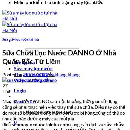
Miễn phí kiểm tra tình trạng máy lọc nước
Sửa máy lọc nước tại nhà
Search
Sửa Chữa Lọc Nước DANNO Ở Nhà
for:
Quận Bắc Từ Liêm
Trang chủ
Sửa máy lọc nước
Thay Lõi Lọc Nước
Posted on
27/06/2022
by
khang khang
Video hướng dẫn
27
Login
Th6
Máy lọc nước DANNO,sau một khoảng thời gian sử dụng
Cart /
₫
0
0
cũng sẽ phải thực hiện việc thay thế sửa chữa. Điều này có thể
No products in the cart.
do một số bộ phận trong máy lọc nước bị hỏng,cũng có thể do
nhu cầu bảo dưỡng máy của mỗi gia
0
đình.
suamaylocnuoctainha.com
cung cấp dịch vụ
sửa chữa