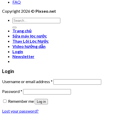
FAQ
Copyright 2026 ©
Pixseo.net
Search
for:
Trang chủ
Sửa máy lọc nước
Thay Lõi Lọc Nước
Video hướng dẫn
Login
Newsletter
Login
Username or email address
*
Password
*
Remember me
Log in
Lost your password?