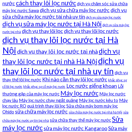
cách thay lõi lọc nước
nước
dịch vụ chăm sóc sửa chữa
dịch vụ sửa chữa máy lọc nước
dịch vụ
máy lọc nước Sawa
sửa chữa máy lọc nước tại nhà uy tín
dịch vụ sửa máy lọc nước
dịch vụ sửa máy lọc nước tại Hà Nội
dịch vụ sửa máy lọc
dịch vụ thay lõi lọc
dịch vụ thay lõi lọc nước
nước tại nhà
dịch vụ thay lõi lọc nước tại Hà
Nội
dịch vụ
dịch vụ thay lõi lọc nước tại nhà
dịch vụ
thay lõi lọc nước tại nhà Hà Nội
thay lõi lọc nước tại nhà uy tín
dịch vụ
Khi nào cần thay lõi lọc nước
thay thế lõi lọc nước
khắc phục sự
Lọc nước giếng khoan
Lỗi
cố lõi lọc nước
khắc phục sự cố máy lọc nước
Máy lọc nước
thường gặp của máy lọc nước
Máy lọc nước
chạy lâu
Máy lọc nước chạy ngắt quãng
Máy lọc nước kêu to
Máy
lọc nước RO
quá trình thay lõi lọc
Sửa chữa máy bơm máy lọc
sửa chữa máy lọc nước
Ohido
sửa chữa máy lọc nước tại nhà hà Nội
sửa
Sửa
sửa chữa thay thế máy lọc nước
chữa máy lọc nước uy tín tại nhà
máy lọc nước
sửa máy lọc nước Kangaroo
Sửa máy