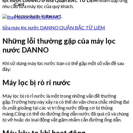
lọc nước DANNO ở nhà Quận BẮC TỪ LIÊM
nhằm đáp ứng
Cart
nhu cầu sửa máy lọc của quý khách.
No products in the cart.
Sửa máy lọc nước DANNO QUẬN BẮC TỪ LIÊM
Những lỗi thường gặp của máy lọc
nước DANNO
Khi sử dụng máy lọc nước bạn có thể gặp một số vấn đề sau
đây:
Máy lọc bị rò rỉ nước
Máy lọc bị rò rỉ nước là một trong những vấn đề thường
gặp.Trường hợp này xảy ra có thể do vặn chưa chắc những đai
ốc,mất gioăng tại các vị trí ống nước động cơ bị thủng
màng.Cũng có thể do đường ống dẫn nước đã quá cũ và chúng
bị vỡ hoặc do loai động vật gặm nhấm cắn đường ống dẫn.
Máy kêu to khi hoạt động