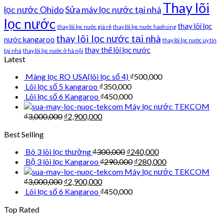
Thay lõi
lọc nước Ohido
Sửa máy lọc nước tại nhà
lọc nước
thay lõi lọc
thay lõi lọc nước giá rẻ
thay lõi lọc nước haohsing
thay lõi lọc nước tại nhà
nước kangaroo
thay lõi lọc nước uy tín
thay thế lõi lọc nước
tại nhà
thay lõi lọc nước ở hà nội
Latest
Màng lọc RO USA(lõi lọc số 4)
₫
500,000
Lõi lọc số 5 kangaroo
₫
350,000
Lõi lọc số 6 Kangaroo
₫
450,000
Máy lọc nước TEKCOM
₫
3,000,000
₫
2,900,000
Best Selling
Bô 3 lõi lọc thường
₫
300,000
₫
240,000
Bộ 3 lõi lọc Kangaroo
₫
290,000
₫
280,000
Máy lọc nước TEKCOM
₫
3,000,000
₫
2,900,000
Lõi lọc số 6 Kangaroo
₫
450,000
Top Rated