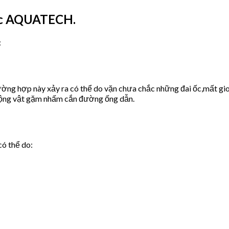
ớc AQUATECH.
:
ờng hợp này xảy ra có thể do vặn chưa chắc những đai ốc,mất gio
động vật gặm nhấm cắn đường ống dẫn.
có thể do: