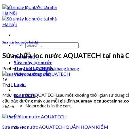
Sửa máy lọc nước tại nhà
Search
for:
Sửa chữa lọc nước AQUATECH tại nhà 
Trang chủ
Sửa máy lọc nước
Thay Lõi Lọc Nước
Posted on
16/11/2021
by
khang khang
Video hướng dẫn
16
Login
Th11
Máy lọc nước AQUATECH,sau một khoảng thời gian sử dụng cũng s
Cart /
₫
0
0
cầu bảo dưỡng máy của mỗi gia đình.
suamaylocnuoctainha.c
No products in the cart.
khách .
0
Sửa máy lọc nước AQUATECH QUẬN HOÀN KIẾM
Cart