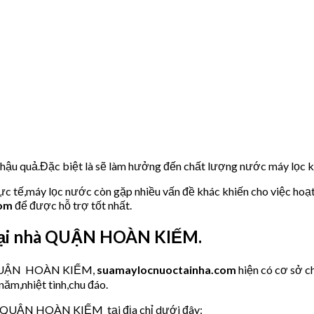
u hậu quả.Đặc biệt là sẽ làm hưởng đến chất lượng nước máy lọc
hực tế,máy lọc nước còn gặp nhiều vấn đề khác khiến cho việc hoạ
com
để được hỗ trợ tốt nhất.
tại nhà QUẬN HOÀN KIẾM.
ớc QUẬN HOÀN KIẾM,
suamaylocnuoctainha.com
hiện có cơ sở 
năm,nhiệt tình,chu đáo.
H QUẬN HOÀN KIẾM tại địa chỉ dưới đây: