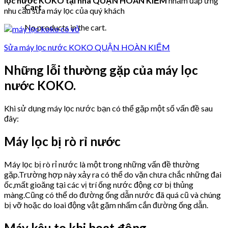
lọc nước KOKO tại nhà QUẬN HOÀN KIẾM
nhằm đáp ứng
Cart
nhu cầu sửa máy lọc của quý khách
No products in the cart.
Sửa máy lọc nước KOKO QUẬN HOÀN KIẾM
Những lỗi thường gặp của máy lọc
nước KOKO.
Khi sử dụng máy lọc nước bạn có thể gặp một số vấn đề sau
đây:
Máy lọc bị rò rỉ nước
Máy lọc bị rò rỉ nước là một trong những vấn đề thường
gặp.Trường hợp này xảy ra có thể do vặn chưa chắc những đai
ốc,mất gioăng tại các vị trí ống nước động cơ bị thủng
màng.Cũng có thể do đường ống dẫn nước đã quá cũ và chúng
bị vỡ hoặc do loai động vật gặm nhấm cắn đường ống dẫn.
Máy kêu to khi hoạt động