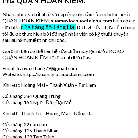
nhà QUẬN HOÀN KIẾM.
Nhằm phục vụ tốt nhất và đáp ứng nhu cầu sửa máy lọc nước
QUẬN HOÀN KIẾM,
suamaylocnuoctainha.com
hiện có cơ
cửa hàng 85 Láng Hạ
sở chữa
.Dịch vụ sửa chữa của chúng
tôi được thực hiện bởi đội ngũ nhân viên có kỹ thuật chuyên
sâu,lâu năm,nhiệt tình,chu đáo.
Gia đình bạn có thể liên hệ sửa chữa máy lọc nước KOKO
QUẬN HOÀN KIẾM tại địa chỉ dưới đây:
Email: tranvankhang79@gmail.com
Website: https://suamaylocnuoctainha.com
Khu vực Hoàng Mai – Thanh Xuân – Từ Liêm
Cửa hàng 384 Quang Trung
Cửa hàng 164 Ngọc Đại, Đại Mỗ
Khu vực Thanh Trì – Hoàng Mai – Đống Đa
Cửa hàng 22 cầu dậu
Cửa hàng 135 Thanh Nhàn
Cửa hàng 139 Tam Trinh