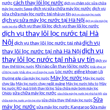
cách thay lõi lọc nước
nước
dịch vụ chăm sóc sửa chữa
dịch vụ sửa chữa máy lọc nước
dịch vụ
máy lọc nước Sawa
sửa chữa máy lọc nước tại nhà uy tín
dịch vụ sửa máy lọc nước
dịch vụ sửa máy lọc nước tại Hà Nội
dịch vụ sửa máy lọc
dịch vụ thay lõi lọc
dịch vụ thay lõi lọc nước
nước tại nhà
dịch vụ thay lõi lọc nước tại Hà
Nội
dịch vụ
dịch vụ thay lõi lọc nước tại nhà
dịch vụ
thay lõi lọc nước tại nhà Hà Nội
thay lõi lọc nước tại nhà uy tín
dịch vụ
Khi nào cần thay lõi lọc nước
thay thế lõi lọc nước
khắc phục sự
Lọc nước giếng khoan
Lỗi
cố lõi lọc nước
khắc phục sự cố máy lọc nước
Máy lọc nước
thường gặp của máy lọc nước
Máy lọc nước
chạy lâu
Máy lọc nước chạy ngắt quãng
Máy lọc nước kêu to
Máy
lọc nước RO
quá trình thay lõi lọc
Sửa chữa máy bơm máy lọc
sửa chữa máy lọc nước
Ohido
sửa chữa máy lọc nước tại nhà hà Nội
sửa
Sửa
sửa chữa thay thế máy lọc nước
chữa máy lọc nước uy tín tại nhà
máy lọc nước
sửa máy lọc nước Kangaroo
Sửa máy