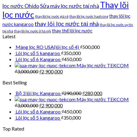
Thay lõi
lọc nước Ohido
Sửa máy lọc nước tại nhà
lọc nước
thay lõi lọc
thay lõi lọc nước giá rẻ
thay lõi lọc nước haohsing
thay lõi lọc nước tại nhà
nước kangaroo
thay lõi lọc nước uy tín
thay thế lõi lọc nước
tại nhà
thay lõi lọc nước ở hà nội
Latest
Màng lọc RO USA(lõi lọc số 4)
₫
500,000
Lõi lọc số 5 kangaroo
₫
350,000
Lõi lọc số 6 Kangaroo
₫
450,000
Máy lọc nước TEKCOM
₫
3,000,000
₫
2,900,000
Best Selling
Bộ 3 lõi lọc Kangaroo
₫
290,000
₫
280,000
Máy lọc nước TEKCOM
₫
3,000,000
₫
2,900,000
Lõi lọc số 6 Kangaroo
₫
450,000
Lõi lọc số 5 kangaroo
₫
350,000
Top Rated