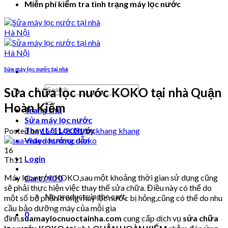
Miễn phí kiểm tra tình trạng máy lọc nước
Sửa máy lọc nước tại nhà
Search
Sửa chữa lọc nước KOKO tại nhà Quận
for:
Hoàn Kiếm
Trang chủ
Sửa máy lọc nước
Thay Lõi Lọc Nước
Posted on
16/11/2021
by
khang khang
Video hướng dẫn
16
Login
Th11
Máy lọc nước KOKO,sau một khoảng thời gian sử dụng cũng
Cart /
₫
0
0
sẽ phải thực hiện việc thay thế sửa chữa. Điều này có thể do
No products in the cart.
một số bộ phận trong máy lọc nước bị hỏng,cũng có thể do nhu
cầu bảo dưỡng máy của mỗi gia
0
đình.
suamaylocnuoctainha.com
cung cấp dịch vụ
sửa chữa