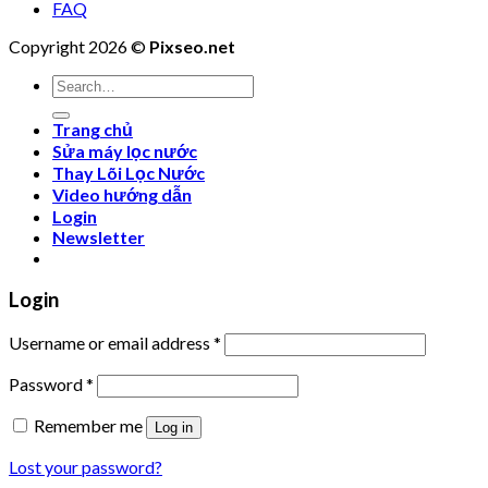
FAQ
Copyright 2026 ©
Pixseo.net
Search
for:
Trang chủ
Sửa máy lọc nước
Thay Lõi Lọc Nước
Video hướng dẫn
Login
Newsletter
Login
Username or email address
*
Password
*
Remember me
Log in
Lost your password?