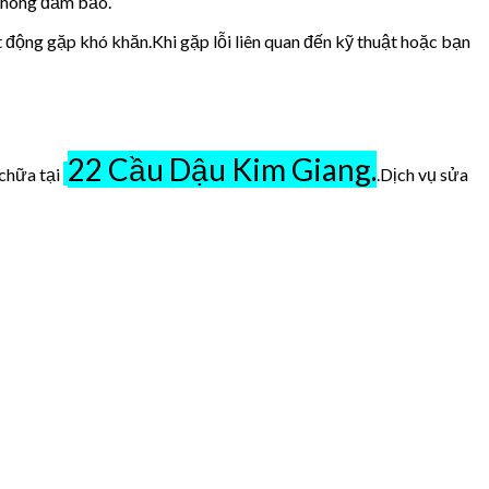
 không đảm bảo.
t động gặp khó khăn.Khi gặp lỗi liên quan đến kỹ thuật hoặc bạn
22 Cầu Dậu Kim Giang.
 chữa tại
.Dịch vụ sửa