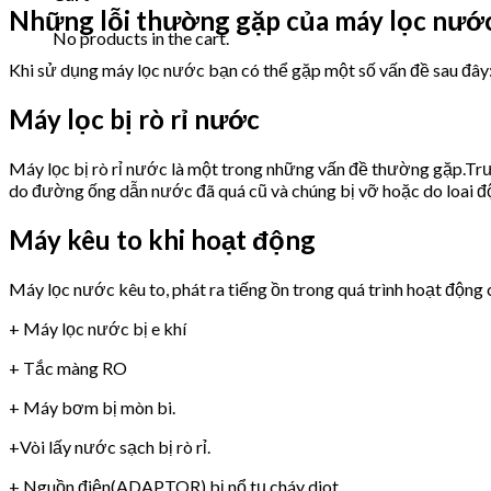
Những lỗi thường gặp của máy lọc nư
No products in the cart.
Khi sử dụng máy lọc nước bạn có thể gặp một số vấn đề sau đây
Máy lọc bị rò rỉ nước
Máy lọc bị rò rỉ nước là một trong những vấn đề thường gặp.Trư
do đường ống dẫn nước đã quá cũ và chúng bị vỡ hoặc do loai 
Máy kêu to khi hoạt động
Máy lọc nước kêu to, phát ra tiếng ồn trong quá trình hoạt động 
+ Máy lọc nước bị e khí
+ Tắc màng RO
+ Máy bơm bị mòn bi.
+Vòi lấy nước sạch bị rò rỉ.
+ Nguồn điện(ADAPTOR) bị nổ tụ,cháy diot.