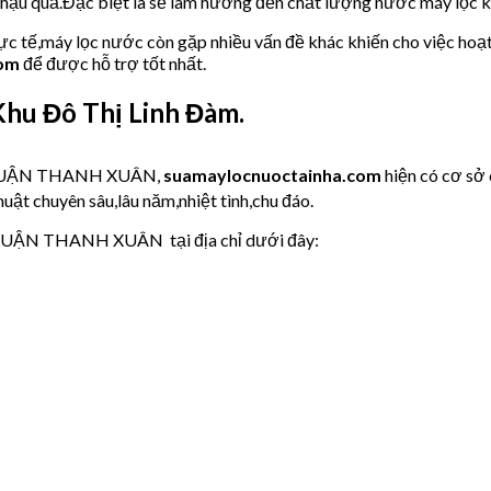
u hậu quả.Đặc biệt là sẽ làm hưởng đến chất lượng nước máy lọc
hực tế,máy lọc nước còn gặp nhiều vấn đề khác khiến cho việc hoạ
com
để được hỗ trợ tốt nhất.
hu Đô Thị Linh Đàm.
ớc QUẬN THANH XUÂN,
suamaylocnuoctainha.com
hiện có cơ sở
uật chuyên sâu,lâu năm,nhiệt tình,chu đáo.
 QUẬN THANH XUÂN tại địa chỉ dưới đây: