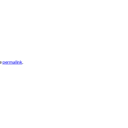
he
permalink
.