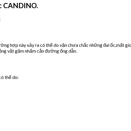
ớc CANDINO.
:
ờng hợp này xảy ra có thể do vặn chưa chắc những đai ốc,mất gio
động vật gặm nhấm cắn đường ống dẫn.
có thể do: