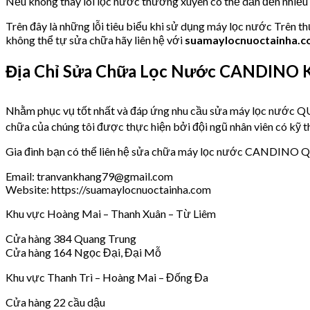
Nếu không thay lõi lọc nước thường xuyên có thể dẫn đến nhiề
Trên đây là những lỗi tiêu biểu khi sử dụng máy lọc nước Trên t
không thể tự sửa chữa hãy liên hệ với
suamaylocnuoctainha.
Địa Chỉ Sửa Chữa Lọc Nước CANDINO K
Nhằm phục vụ tốt nhất và đáp ứng nhu cầu sửa máy lọc nư
chữa của chúng tôi được thực hiện bởi đội ngũ nhân viên có kỹ th
Gia đình bạn có thể liên hệ sửa chữa máy lọc nước CANDINO
Email: tranvankhang79@gmail.com
Website: https://suamaylocnuoctainha.com
Khu vực Hoàng Mai – Thanh Xuân – Từ Liêm
Cửa hàng 384 Quang Trung
Cửa hàng 164 Ngọc Đại, Đại Mỗ
Khu vực Thanh Trì – Hoàng Mai – Đống Đa
Cửa hàng 22 cầu dậu