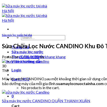
Sửa máy lọc nước tại nhà
Search
for:
Sửa Chữa Lọc Nước CANDINO Khu Đô T
Trang chủ
Sửa máy lọc nước
Thay Lõi Lọc Nước
Posted on
30/08/2022
by
khang khang
Video hướng dẫn
30
Login
Th8
Máy lọc nước CANDINO,sau một khoảng thời gian sử dụng cũng sẽ
Cart /
₫
0
0
bảo dưỡng máy của mỗi gia đình.
suamaylocnuoctainha.com
c
No products in the cart.
0
Sửa máy lọc nước CANDINO QUẬN THANH XUÂN
Cart