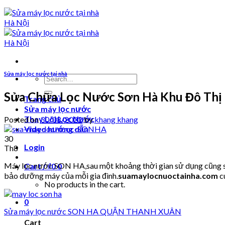
Sửa máy lọc nước tại nhà
Search
for:
Sửa Chữa Lọc Nước Sơn Hà Khu Đô Thị
Trang chủ
Sửa máy lọc nước
Thay Lõi Lọc Nước
Posted on
30/08/2022
by
khang khang
Video hướng dẫn
30
Login
Th8
Máy lọc nước SON HA,sau một khoảng thời gian sử dụng cũng sẽ 
Cart /
₫
0
0
bảo dưỡng máy của mỗi gia đình.
suamaylocnuoctainha.com
c
No products in the cart.
0
Sửa máy lọc nước SON HA QUẬN THANH XUÂN
Cart