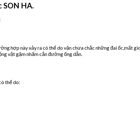
c SON HA.
:
ờng hợp này xảy ra có thể do vặn chưa chắc những đai ốc,mất gio
động vật gặm nhấm cắn đường ống dẫn.
có thể do: