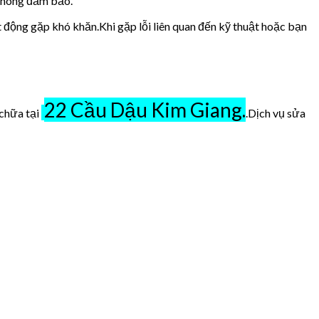
 không đảm bảo.
t động gặp khó khăn.Khi gặp lỗi liên quan đến kỹ thuật hoặc bạn
22 Cầu Dậu Kim Giang.
 chữa tại
.Dịch vụ sửa