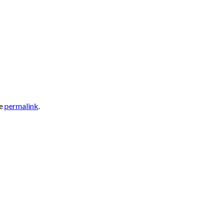
he
permalink
.