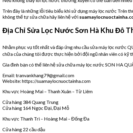
Nếu không thay lõi lọc nước thường xuyên có thể dẫn đến nhiề
Trên đây là những lỗi tiêu biểu khi sử dụng máy lọc nước Trên t
không thể tự sửa chữa hãy liên hệ với
suamaylocnuoctainha.
Địa Chỉ Sửa Lọc Nước Sơn Hà Khu Đô Th
Nhằm phục vụ tốt nhất và đáp ứng nhu cầu sửa máy lọc nư
chữa của chúng tôi được thực hiện bởi đội ngũ nhân viên có kỹ th
Gia đình bạn có thể liên hệ sửa chữa máy lọc nước SON HA 
Email: tranvankhang79@gmail.com
Website: https://suamaylocnuoctainha.com
Khu vực Hoàng Mai – Thanh Xuân – Từ Liêm
Cửa hàng 384 Quang Trung
Cửa hàng 164 Ngọc Đại, Đại Mỗ
Khu vực Thanh Trì – Hoàng Mai – Đống Đa
Cửa hàng 22 cầu dậu