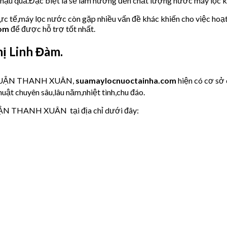
u hậu quả.Đặc biệt là sẽ làm hưởng đến chất lượng nước máy lọc
hực tế,máy lọc nước còn gặp nhiều vấn đề khác khiến cho việc hoạ
com
để được hỗ trợ tốt nhất.
ị Linh Đàm.
ớc QUẬN THANH XUÂN,
suamaylocnuoctainha.com
hiện có cơ sở
uật chuyên sâu,lâu năm,nhiệt tình,chu đáo.
QUẬN THANH XUÂN tại địa chỉ dưới đây: