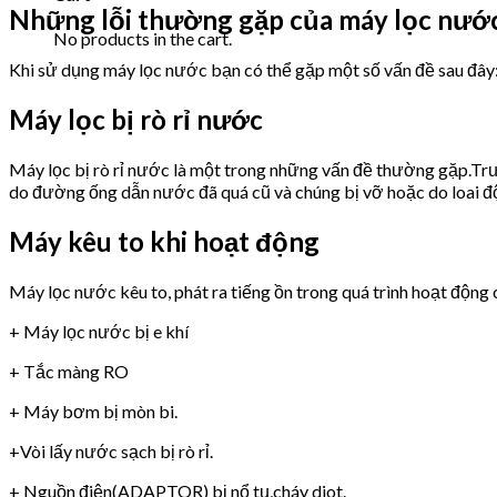
Những lỗi thường gặp của máy lọc nướ
No products in the cart.
Khi sử dụng máy lọc nước bạn có thể gặp một số vấn đề sau đây
Máy lọc bị rò rỉ nước
Máy lọc bị rò rỉ nước là một trong những vấn đề thường gặp.Trư
do đường ống dẫn nước đã quá cũ và chúng bị vỡ hoặc do loai 
Máy kêu to khi hoạt động
Máy lọc nước kêu to, phát ra tiếng ồn trong quá trình hoạt động 
+ Máy lọc nước bị e khí
+ Tắc màng RO
+ Máy bơm bị mòn bi.
+Vòi lấy nước sạch bị rò rỉ.
+ Nguồn điện(ADAPTOR) bị nổ tụ,cháy diot.