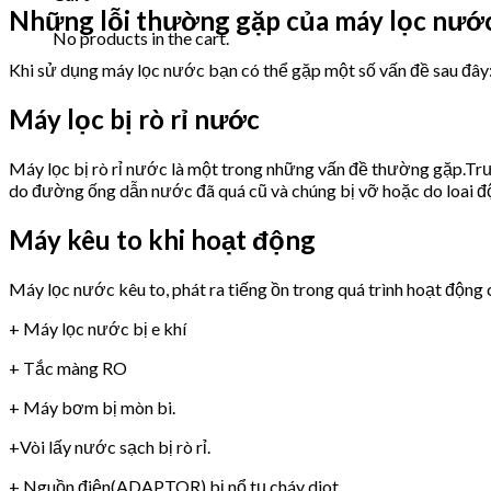
Những lỗi thường gặp của máy lọc nư
No products in the cart.
Khi sử dụng máy lọc nước bạn có thể gặp một số vấn đề sau đây
Máy lọc bị rò rỉ nước
Máy lọc bị rò rỉ nước là một trong những vấn đề thường gặp.Trư
do đường ống dẫn nước đã quá cũ và chúng bị vỡ hoặc do loai 
Máy kêu to khi hoạt động
Máy lọc nước kêu to, phát ra tiếng ồn trong quá trình hoạt động 
+ Máy lọc nước bị e khí
+ Tắc màng RO
+ Máy bơm bị mòn bi.
+Vòi lấy nước sạch bị rò rỉ.
+ Nguồn điện(ADAPTOR) bị nổ tụ,cháy diot.