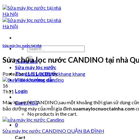
Sửa máy lọc nước tại nhà
Search
for:
Sửa chữa lọc nước CANDINO tại nhà Qu
Trang chủ
Sửa máy lọc nước
Thay Lõi Lọc Nước
Posted on
16/11/2021
by
khang khang
Video hướng dẫn
16
Login
Th11
Máy lọc nước CANDINO,sau một khoảng thời gian sử dụng cũng sẽ
Cart /
₫
0
0
bảo dưỡng máy của mỗi gia đình.
suamaylocnuoctainha.com
c
No products in the cart.
0
Sửa máy lọc nước CANDINO QUẬN BA ĐÌNH
Cart