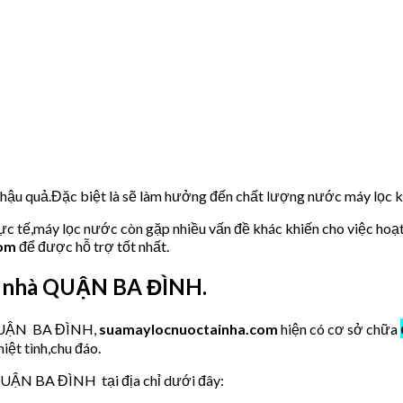
u hậu quả.Đặc biệt là sẽ làm hưởng đến chất lượng nước máy lọc
hực tế,máy lọc nước còn gặp nhiều vấn đề khác khiến cho việc hoạ
com
để được hỗ trợ tốt nhất.
i nhà QUẬN BA ĐÌNH.
c QUẬN BA ĐÌNH,
suamaylocnuoctainha.com
hiện có cơ sở chữa
iệt tình,chu đáo.
QUẬN BA ĐÌNH tại địa chỉ dưới đây: