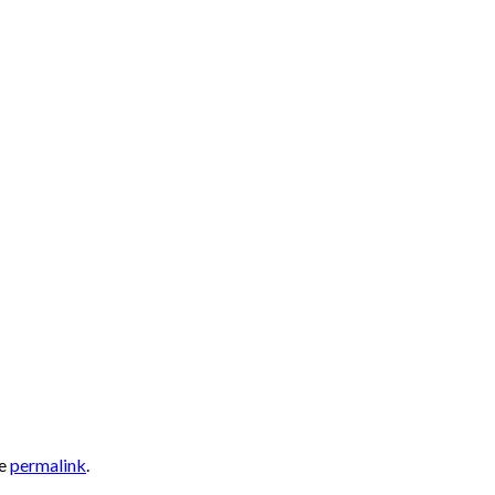
he
permalink
.