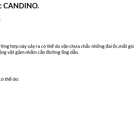
ớc CANDINO.
:
ờng hợp này xảy ra có thể do vặn chưa chắc những đai ốc,mất gio
động vật gặm nhấm cắn đường ống dẫn.
có thể do: