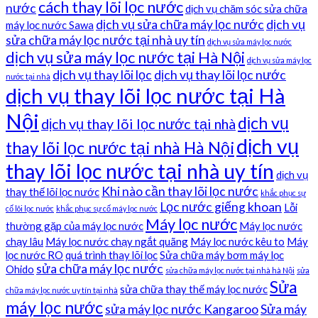
cách thay lõi lọc nước
nước
dịch vụ chăm sóc sửa chữa
dịch vụ sửa chữa máy lọc nước
dịch vụ
máy lọc nước Sawa
sửa chữa máy lọc nước tại nhà uy tín
dịch vụ sửa máy lọc nước
dịch vụ sửa máy lọc nước tại Hà Nội
dịch vụ sửa máy lọc
dịch vụ thay lõi lọc
dịch vụ thay lõi lọc nước
nước tại nhà
dịch vụ thay lõi lọc nước tại Hà
Nội
dịch vụ
dịch vụ thay lõi lọc nước tại nhà
dịch vụ
thay lõi lọc nước tại nhà Hà Nội
thay lõi lọc nước tại nhà uy tín
dịch vụ
Khi nào cần thay lõi lọc nước
thay thế lõi lọc nước
khắc phục sự
Lọc nước giếng khoan
Lỗi
cố lõi lọc nước
khắc phục sự cố máy lọc nước
Máy lọc nước
thường gặp của máy lọc nước
Máy lọc nước
chạy lâu
Máy lọc nước chạy ngắt quãng
Máy lọc nước kêu to
Máy
lọc nước RO
quá trình thay lõi lọc
Sửa chữa máy bơm máy lọc
sửa chữa máy lọc nước
Ohido
sửa chữa máy lọc nước tại nhà hà Nội
sửa
Sửa
sửa chữa thay thế máy lọc nước
chữa máy lọc nước uy tín tại nhà
máy lọc nước
sửa máy lọc nước Kangaroo
Sửa máy