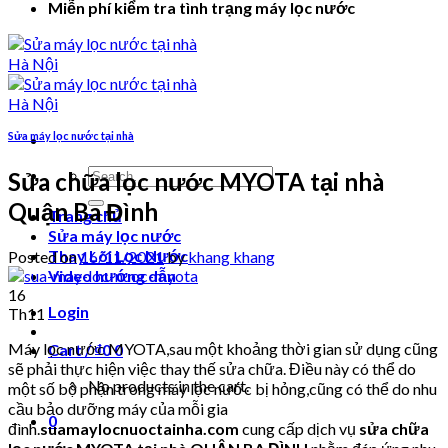
Miễn phí kiểm tra tình trạng máy lọc nước
Sửa máy lọc nước tại nhà
Search
Sửa chữa lọc nước MYOTA tại nhà
for:
Quận Ba Đình
Trang chủ
Sửa máy lọc nước
Thay Lõi Lọc Nước
Posted on
16/11/2021
by
khang khang
Video hướng dẫn
16
Login
Th11
Máy lọc nước MYOTA,sau một khoảng thời gian sử dụng cũng
Cart /
₫
0
0
sẽ phải thực hiện việc thay thế sửa chữa. Điều này có thể do
No products in the cart.
một số bộ phận trong máy lọc nước bị hỏng,cũng có thể do nhu
cầu bảo dưỡng máy của mỗi gia
0
đình.
suamaylocnuoctainha.com
cung cấp dịch vụ
sửa chữa