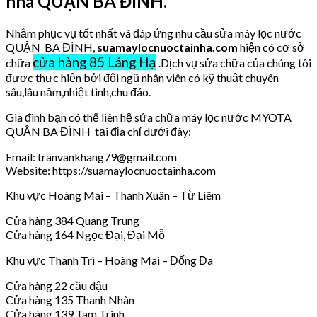
nhà QUẬN BA ĐÌNH.
Nhằm phục vụ tốt nhất và đáp ứng nhu cầu sửa máy lọc nước
QUẬN BA ĐÌNH,
suamaylocnuoctainha.com
hiện có cơ sở
cửa hàng 85 Láng Hạ
chữa
.Dịch vụ sửa chữa của chúng tôi
được thực hiện bởi đội ngũ nhân viên có kỹ thuật chuyên
sâu,lâu năm,nhiệt tình,chu đáo.
Gia đình bạn có thể liên hệ sửa chữa máy lọc nước MYOTA
QUẬN BA ĐÌNH tại địa chỉ dưới đây:
Email: tranvankhang79@gmail.com
Website: https://suamaylocnuoctainha.com
Khu vực Hoàng Mai – Thanh Xuân – Từ Liêm
Cửa hàng 384 Quang Trung
Cửa hàng 164 Ngọc Đại, Đại Mỗ
Khu vực Thanh Trì – Hoàng Mai – Đống Đa
Cửa hàng 22 cầu dậu
Cửa hàng 135 Thanh Nhàn
Cửa hàng 139 Tam Trinh