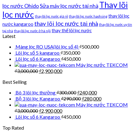
Thay lõi
lọc nước Ohido
Sửa máy lọc nước tại nhà
lọc nước
thay lõi lọc
thay lõi lọc nước giá rẻ
thay lõi lọc nước haohsing
thay lõi lọc nước tại nhà
nước kangaroo
thay lõi lọc nước uy tín
thay thế lõi lọc nước
tại nhà
thay lõi lọc nước ở hà nội
Latest
Màng lọc RO USA(lõi lọc số 4)
₫
500,000
Lõi lọc số 5 kangaroo
₫
350,000
Lõi lọc số 6 Kangaroo
₫
450,000
Máy lọc nước TEKCOM
₫
3,000,000
₫
2,900,000
Best Selling
Bô 3 lõi lọc thường
₫
300,000
₫
240,000
Bộ 3 lõi lọc Kangaroo
₫
290,000
₫
280,000
Máy lọc nước TEKCOM
₫
3,000,000
₫
2,900,000
Lõi lọc số 6 Kangaroo
₫
450,000
Top Rated