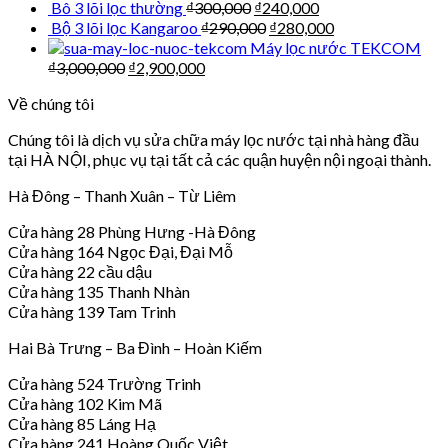
Bô 3 lõi lọc thường
₫
300,000
₫
240,000
Bộ 3 lõi lọc Kangaroo
₫
290,000
₫
280,000
Máy lọc nước TEKCOM
₫
3,000,000
₫
2,900,000
Về chúng tôi
Chúng tôi là dịch vụ sửa chữa máy lọc nước tại nhà hàng đầu
tại HÀ NỘI, phục vụ tại tất cả các quận huyện nội ngoại thành.
Hà Đông – Thanh Xuân – Từ Liêm
Cửa hàng 28 Phùng Hưng -Hà Đông
Cửa hàng 164 Ngọc Đại, Đại Mỗ
Cửa hàng 22 cầu dậu
Cửa hàng 135 Thanh Nhàn
Cửa hàng 139 Tam Trinh
Hai Bà Trưng – Ba Đình – Hoàn Kiếm
Cửa hàng 524 Trường Trinh
Cửa hàng 102 Kim Mã
Cửa hàng 85 Láng Hạ
Cửa hàng 241 Hoàng Quốc Việt