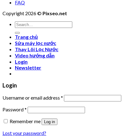
FAQ
Copyright 2026 ©
Pixseo.net
Search
for:
Trang chủ
Sửa máy lọc nước
Thay Lõi Lọc Nước
Video hướng dẫn
Login
Newsletter
Login
Username or email address
*
Password
*
Remember me
Log in
Lost your password?