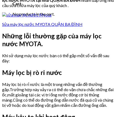
lọc nước MYOTA tại nhà QUẬN BA ĐÌNH
nhằm đáp ứng nhu
Cart
cầu sửa chữa máy lọc của quý khách .
No products in the cart.
Sửa máy lọc nước MYOTA QUẬN BA ĐÌNH
Những lỗi thường gặp của máy lọc
nước MYOTA.
Khi sử dụng máy lọc nước bạn có thể gặp một số vấn đề sau
đây:
Máy lọc bị rò rỉ nước
Máy lọc bị rò rỉ nước là một trong những vấn đề thường
gặp.Trường hợp này xảy ra có thể do vặn chưa chắc những đai
ốc,mất gioăng tại các vị trí ống nước động cơ bị thủng
màng.Cũng có thể do đường ống dẫn nước đã quá cũ và chúng
bị vỡ hoặc do loai động vật gặm nhấm cắn đường ống dẫn.
Máy kêu to khi hoạt động