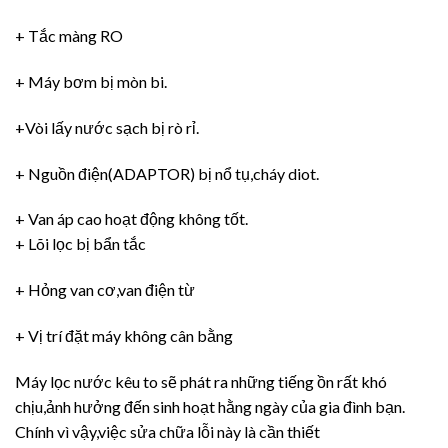
+ Tắc màng RO
+ Máy bơm bị mòn bi.
+Vòi lấy nước sạch bị rò rỉ.
+ Nguồn điện(ADAPTOR) bị nổ tụ,cháy diot.
+ Van áp cao hoạt động không tốt.
+ Lõi lọc bị bẩn tắc
+ Hỏng van cơ,van điện từ
+ Vị trí đặt máy không cân bằng
Máy lọc nước kêu to sẽ phát ra những tiếng ồn rất khó
chịu,ảnh hưởng đến sinh hoạt hằng ngày của gia đình bạn.
Chính vì vậy,việc sửa chữa lỗi này là cần thiết