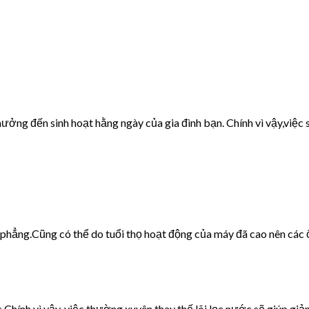
ưởng đến sinh hoạt hằng ngày của gia đình bạn. Chính vì vậy,việc s
g phẳng.Cũng có thể do tuổi thọ hoạt động của máy đã cao nên các 
c.Chính vì vậy, việc thường xuyên thay thế lõi lọc nước sẽ giúp giảm