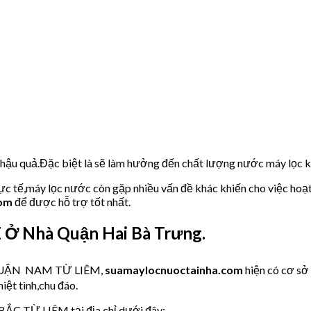
u hậu quả.Đặc biệt là sẽ làm hưởng đến chất lượng nước máy lọc
hực tế,máy lọc nước còn gặp nhiều vấn đề khác khiến cho việc hoạ
com
để được hỗ trợ tốt nhất.
Ở Nhà Quận Hai Bà Trưng.
ớc QUẬN NAM TỪ LIÊM,
suamaylocnuoctainha.com
hiện có cơ s
iệt tình,chu đáo.
BẮC TỪ LIÊM tại địa chỉ dưới đây: