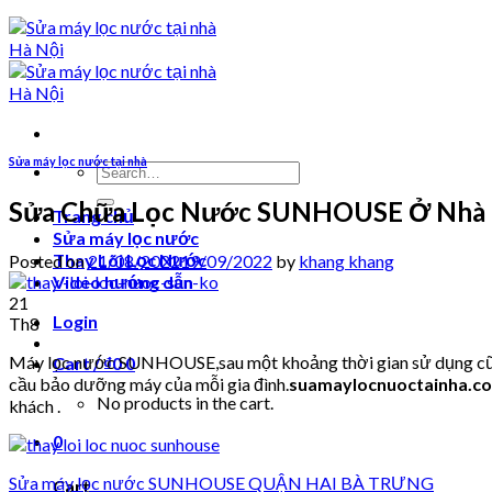
Sửa máy lọc nước tại nhà
Search
for:
Sửa Chữa Lọc Nước SUNHOUSE Ở Nhà 
Trang chủ
Sửa máy lọc nước
Thay Lõi Lọc Nước
Posted on
21/08/2022
19/09/2022
by
khang khang
Video hướng dẫn
21
Login
Th8
Máy lọc nước SUNHOUSE,sau một khoảng thời gian sử dụng cũng s
Cart /
₫
0
0
cầu bảo dưỡng máy của mỗi gia đình.
suamaylocnuoctainha.c
No products in the cart.
khách .
0
Sửa máy lọc nước SUNHOUSE QUẬN HAI BÀ TRƯNG
Cart