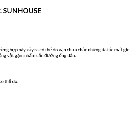
ước SUNHOUSE
:
ờng hợp này xảy ra có thể do vặn chưa chắc những đai ốc,mất gio
động vật gặm nhấm cắn đường ống dẫn.
có thể do: