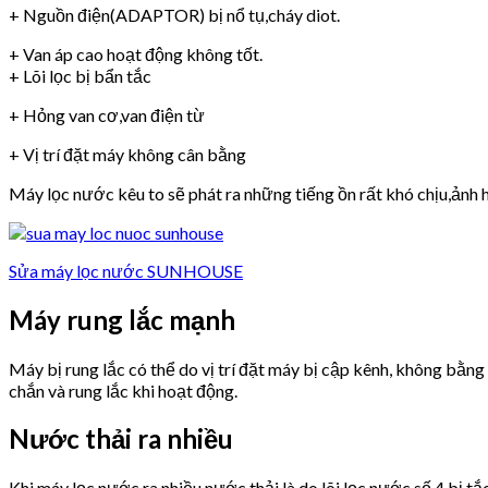
+ Nguồn điện(ADAPTOR) bị nổ tụ,cháy diot.
+ Van áp cao hoạt động không tốt.
+ Lõi lọc bị bẩn tắc
+ Hỏng van cơ,van điện từ
+ Vị trí đặt máy không cân bằng
Máy lọc nước kêu to sẽ phát ra những tiếng ồn rất khó chịu,ảnh h
Sửa máy lọc nước SUNHOUSE
Máy rung lắc mạnh
Máy bị rung lắc có thể do vị trí đặt máy bị cập kênh, không bằn
chắn và rung lắc khi hoạt động.
Nước thải ra nhiều
Khi máy lọc nước ra nhiều nước thải là do lõi lọc nước số 4 bị tắ