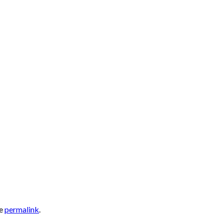
he
permalink
.