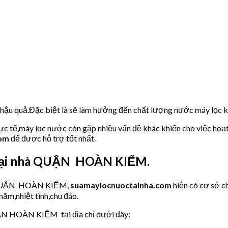
u hậu quả.Đặc biệt là sẽ làm hưởng đến chất lượng nước máy lọc
hực tế,máy lọc nước còn gặp nhiều vấn đề khác khiến cho việc hoạ
com
để được hỗ trợ tốt nhất.
O tại nhà QUẬN HOÀN KIẾM.
ớc QUẬN HOÀN KIẾM,
suamaylocnuoctainha.com
hiện có cơ sở 
năm,nhiệt tình,chu đáo.
UẬN HOÀN KIẾM tại địa chỉ dưới đây: