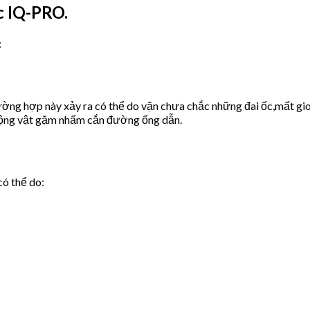
c IQ-PRO.
:
ờng hợp này xảy ra có thể do vặn chưa chắc những đai ốc,mất gio
động vật gặm nhấm cắn đường ống dẫn.
có thể do: