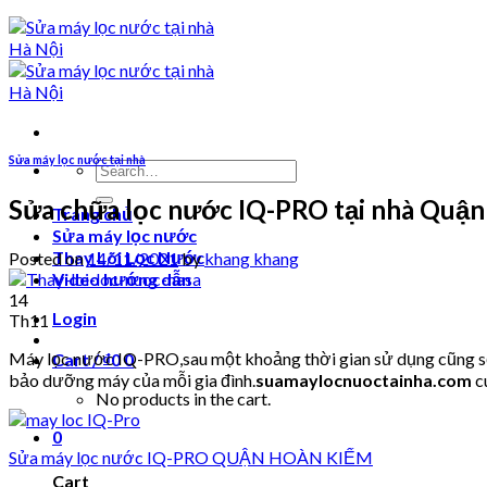
Sửa máy lọc nước tại nhà
Search
for:
Sửa chữa lọc nước IQ-PRO tại nhà Quậ
Trang chủ
Sửa máy lọc nước
Thay Lõi Lọc Nước
Posted on
14/11/2021
by
khang khang
Video hướng dẫn
14
Login
Th11
Máy lọc nước IQ-PRO,sau một khoảng thời gian sử dụng cũng sẽ 
Cart /
₫
0
0
bảo dưỡng máy của mỗi gia đình.
suamaylocnuoctainha.com
c
No products in the cart.
0
Sửa máy lọc nước IQ-PRO QUẬN HOÀN KIẾM
Cart