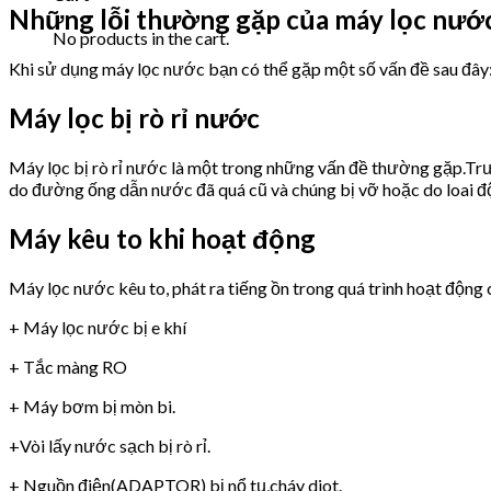
Những lỗi thường gặp của máy lọc nướ
No products in the cart.
Khi sử dụng máy lọc nước bạn có thể gặp một số vấn đề sau đây
Máy lọc bị rò rỉ nước
Máy lọc bị rò rỉ nước là một trong những vấn đề thường gặp.Trư
do đường ống dẫn nước đã quá cũ và chúng bị vỡ hoặc do loai 
Máy kêu to khi hoạt động
Máy lọc nước kêu to, phát ra tiếng ồn trong quá trình hoạt động 
+ Máy lọc nước bị e khí
+ Tắc màng RO
+ Máy bơm bị mòn bi.
+Vòi lấy nước sạch bị rò rỉ.
+ Nguồn điện(ADAPTOR) bị nổ tụ,cháy diot.